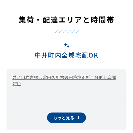
集荷・配達エリアと時間帯
中井町内全域宅配OK
井ノ口
岩倉
鴨沢
北田
久所
古怒田
境
境別所
半分形
比奈窪
雑色
もっと見る