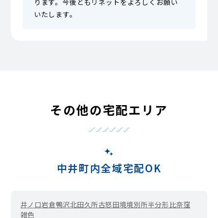
ります。今後ともリネットをよろしくお願い
いたします。
その他の宅配エリア
中井町内全域宅配OK
井ノ口
岩倉
鴨沢
北田
久所
古怒田
境
境別所
半分形
比奈窪
雑色