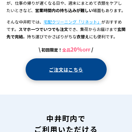
宅
が、仕事の帰りが遅くなる日や、週末にまとめて衣類をケアし
配
たいときなど、
営業時間内の持ち込みが難しい
場面もあります。
ク
そんな中井町では、
宅配クリーニング「リネット」
がおすすめ
リ
です。
スマホ一つでいつでも注文
でき、集荷からお届けまで
玄関
先で完結
。持ち運びでかさばりがちな
衣替え
にも便利です。
ー
20%
\
/
初回限定！
全品
OFF
ニ
ン
ご注文はこちら
グ
中井町内で
ご利用いただける