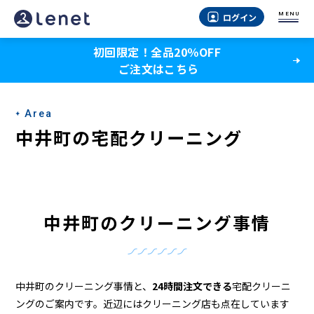
中
MENU
ログイン
井
初回限定！全品20％OFF
町
ご注文はこちら
の
ク
Area
リ
中井町の宅配クリーニング
ー
ニ
ン
中井町のクリーニング事情
グ
店
＆
中井町のクリーニング事情と、
24時間注文できる
宅配クリーニ
ングのご案内です。近辺にはクリーニング店も点在しています