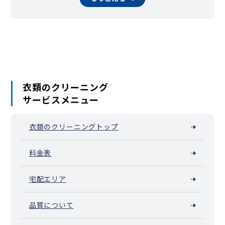
相模原市南区（相模大野）
横須賀市
平塚市
鎌倉市
藤沢市
小田原市
茅ヶ崎市
逗子市
三浦市
秦野市
厚木市
大和市
伊勢原市
海老名市
座間市
南足柄市
綾瀬市
葉山町
寒川町
大磯町
二宮町
大井町
松田町
山北町
開成町
箱根町
真鶴町
湯河原町
愛川町
清川村
衣類のクリーニング
サービスメニュー
衣類のクリーニングトップ
料金表
宅配エリア
品質について