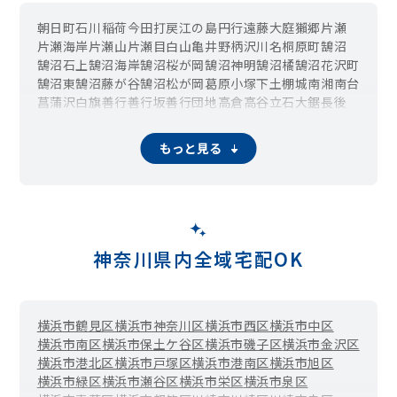
朝日町
石川
稲荷
今田
打戻
江の島
円行
遠藤
大庭
獺郷
片瀬
片瀬海岸
片瀬山
片瀬目白山
亀井野
柄沢
川名
桐原町
鵠沼
鵠沼石上
鵠沼海岸
鵠沼桜が岡
鵠沼神明
鵠沼橘
鵠沼花沢町
鵠沼東
鵠沼藤が谷
鵠沼松が岡
葛原
小塚
下土棚
城南
湘南台
菖蒲沢
白旗
善行
善行坂
善行団地
高倉
高谷
立石
大鋸
長後
辻堂
辻堂神台
辻堂新町
辻堂太平台
辻堂西海岸
辻堂東海岸
辻堂元町
天神町
西富
西俣野
羽鳥
花の木
藤が岡
藤沢
本鵠沼
もっと見る
本町
本藤沢
みその台
南藤沢
宮原
宮前
弥勒寺
村岡東
用田
渡内
神奈川県内全域宅配OK
横浜市鶴見区
横浜市神奈川区
横浜市西区
横浜市中区
横浜市南区
横浜市保土ケ谷区
横浜市磯子区
横浜市金沢区
横浜市港北区
横浜市戸塚区
横浜市港南区
横浜市旭区
横浜市緑区
横浜市瀬谷区
横浜市栄区
横浜市泉区