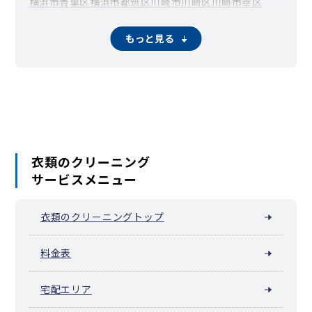
横浜市青葉区
横浜市都筑区
川崎市川崎区
川崎市幸区
川崎市中原区
川崎市高津区
川崎市多摩区
川崎市宮前区
川崎市麻生区
相模原市緑区（橋本）
相模原市中央区
もっと見る
相模原市南区（相模大野）
横須賀市
平塚市
鎌倉市
小田原市
茅ヶ崎市
逗子市
三浦市
秦野市
厚木市
大和市
伊勢原市
海老名市
座間市
南足柄市
綾瀬市
葉山町
寒川町
大磯町
二宮町
中井町
大井町
松田町
山北町
開成町
箱根町
真鶴町
湯河原町
愛川町
清川村
衣類のクリーニング
サービスメニュー
衣類のクリーニングトップ
料金表
宅配エリア