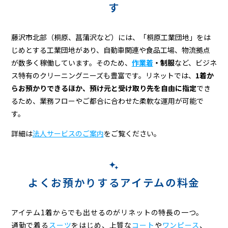
す
藤沢市北部（桐原、菖蒲沢など）には、「桐原工業団地」をは
じめとする工業団地があり、自動車関連や食品工場、物流拠点
が数多く稼働しています。そのため、
作業着
・制服
など、ビジネ
ス特有のクリーニングニーズも豊富です。リネットでは、
1着か
らお預かりできるほか、預け元と受け取り先を自由に指定
でき
るため、業務フローやご都合に合わせた柔軟な運用が可能で
す。
詳細は
法人サービスのご案内
をご覧ください。
よくお預かりするアイテムの料金
アイテム1着からでも出せるのがリネットの特長の一つ。
通勤で着る
スーツ
をはじめ、上質な
コート
や
ワンピース
、