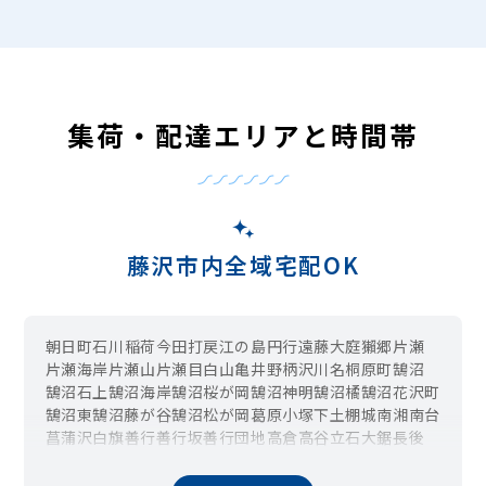
集荷・配達エリアと時間帯
藤沢市内全域宅配OK
朝日町
石川
稲荷
今田
打戻
江の島
円行
遠藤
大庭
獺郷
片瀬
片瀬海岸
片瀬山
片瀬目白山
亀井野
柄沢
川名
桐原町
鵠沼
鵠沼石上
鵠沼海岸
鵠沼桜が岡
鵠沼神明
鵠沼橘
鵠沼花沢町
鵠沼東
鵠沼藤が谷
鵠沼松が岡
葛原
小塚
下土棚
城南
湘南台
菖蒲沢
白旗
善行
善行坂
善行団地
高倉
高谷
立石
大鋸
長後
辻堂
辻堂神台
辻堂新町
辻堂太平台
辻堂西海岸
辻堂東海岸
辻堂元町
天神町
西富
西俣野
羽鳥
花の木
藤が岡
藤沢
本鵠沼