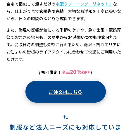
自宅で梱包して渡すだけの
宅配クリーニング「リネット」
な
ら、仕上がりまで
玄関先で完結
。大切なお洋服を丁寧に扱いな
がら、日々の時間のゆとりも確保できます。
また、海風の影響が気になる季節のケアや、急な出張・冠婚葬
祭でお急ぎの場合も、
スマホから24時間いつでも注文可能
で
す。受取日時の調整も柔軟に行えるため、藤沢・鵠沼エリアに
お住まいの皆様のライフスタイルに合わせて快適にご利用いた
だけます。
20%
\
/
初回限定！
全品
OFF
ご注文はこちら
制服など法人ニーズにも対応していま