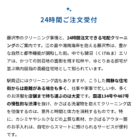
24時間ご注文受付
藤沢市のクリーニング事情と、
24時間注文できる宅配クリーニ
ング
のご案内です。江の島や湘南海岸を抱える藤沢市は、豊か
な自然と都市機能が調和した街。中でも鵠沼（くげぬま）エリ
アは、かつての別荘地の面影を残す松林や、ゆとりある邸宅が
並ぶ県内屈指の高級住宅地として知られています。
駅周辺にはクリーニング店もありますが、こうした
閑静な住宅
街からは距離がある場合も多く
、仕事や家事で忙しい中、多く
のお洋服を
店舗まで持ち運ぶのは大変
です。
国道134号や467号
の慢性的な渋滞
を抜け、かさばる洗濯物を抱えてクリーニング店
を往復するのは、意外と時間と体力を消耗するものです。特
に、カシミヤやシルクなどの上質な素材、かさばるアウター類
のお手入れは、自宅からスマートに預けられるサービスが便利
です。