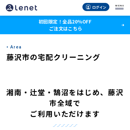
藤
MENU
ログイン
沢
初回限定！全品20％OFF
市
ご注文はこちら
の
宅
Area
配
藤沢市の宅配クリーニング
ク
リ
ー
湘南・辻堂・鵠沼をはじめ
、
藤沢
ニ
市全域で
ン
ご利用いただけます
グ