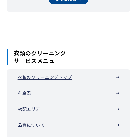
相模原市南区（相模大野）
横須賀市
平塚市
鎌倉市
藤沢市
小田原市
茅ヶ崎市
逗子市
三浦市
秦野市
厚木市
大和市
伊勢原市
海老名市
座間市
南足柄市
綾瀬市
葉山町
寒川町
大磯町
二宮町
中井町
大井町
松田町
山北町
箱根町
真鶴町
湯河原町
愛川町
清川村
衣類のクリーニング
サービスメニュー
衣類のクリーニングトップ
料金表
宅配エリア
品質について