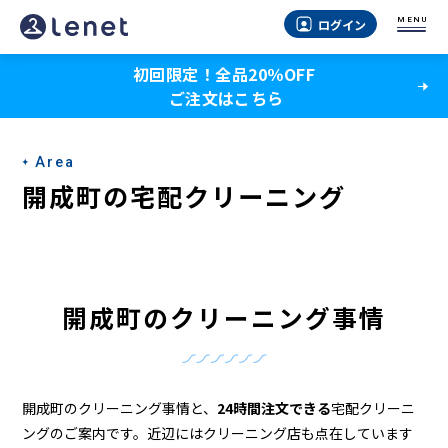
開
MENU
ログイン
成
初回限定！全品20％OFF
町
ご注文はこちら
の
ク
Area
リ
開成町の宅配クリーニング
ー
ニ
ン
開成町のクリーニング事情
グ
店
＆
開成町のクリーニング事情と、
24時間注文できる
宅配クリーニ
ングのご案内です。近辺にはクリーニング店も点在しています