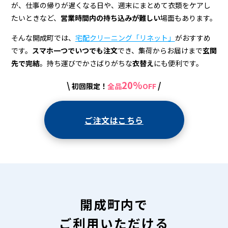
宅
が、仕事の帰りが遅くなる日や、週末にまとめて衣類をケアし
配
たいときなど、
営業時間内の持ち込みが難しい
場面もあります。
ク
そんな開成町では、
宅配クリーニング「リネット」
がおすすめ
リ
です。
スマホ一つでいつでも注文
でき、集荷からお届けまで
玄関
先で完結
。持ち運びでかさばりがちな
衣替え
にも便利です。
ー
20%
\
/
初回限定！
全品
OFF
ニ
ン
ご注文はこちら
グ
開成町内で
ご利用いただける