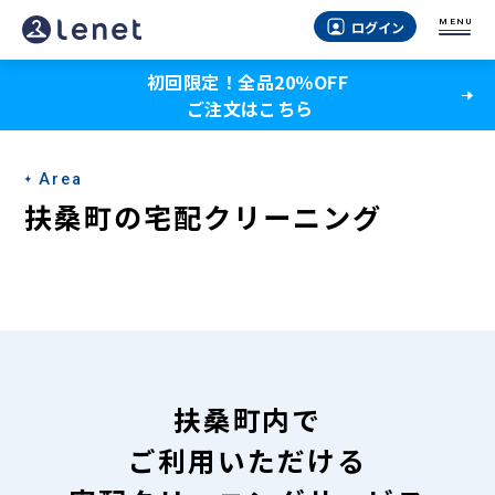
扶
MENU
ログイン
桑
初回限定！全品20％OFF
町
ご注文はこちら
の
宅
Area
配
扶桑町の宅配クリーニング
ク
リ
ー
ニ
ン
扶桑町内で
グ
ご利用いただける