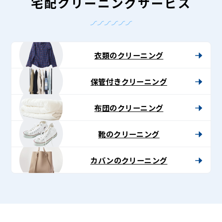
-
宅配クリーニングサービス
Lenet〈リ
ネ
ッ
衣類のクリーニング
ト〉
保管付きクリーニング
布団のクリーニング
靴のクリーニング
カバンのクリーニング