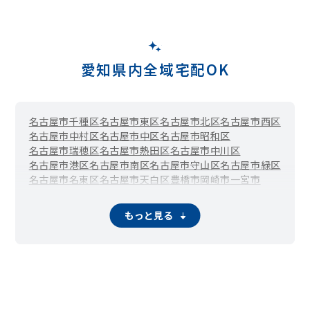
愛知県内全域宅配OK
名古屋市千種区
名古屋市東区
名古屋市北区
名古屋市西区
名古屋市中村区
名古屋市中区
名古屋市昭和区
名古屋市瑞穂区
名古屋市熱田区
名古屋市中川区
名古屋市港区
名古屋市南区
名古屋市守山区
名古屋市緑区
名古屋市名東区
名古屋市天白区
豊橋市
岡崎市
一宮市
瀬戸市
半田市
春日井市
豊川市
津島市
碧南市
刈谷市
豊田市
安城市
西尾市
蒲郡市
犬山市
常滑市
江南市
小牧市
稲沢市
もっと見る
新城市
東海市
大府市
知多市
知立市
尾張旭市
高浜市
岩倉市
豊明市
日進市
田原市
愛西市
清須市
北名古屋市
弥富市
みよし市
あま市
長久手市
東郷町
豊山町
大口町
大治町
蟹江町
飛島村
阿久比町
東浦町
南知多町
美浜町
武豊町
幸田町
設楽町
東栄町
豊根村