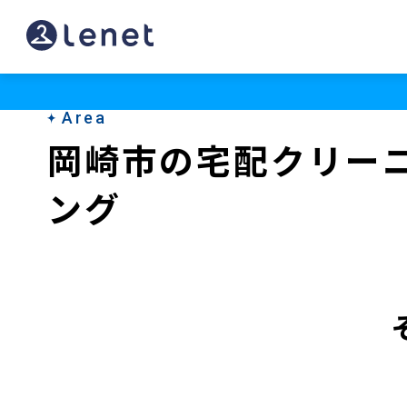
岡
崎
市
Area
の
岡崎市の宅配クリー
宅
ング
配
ク
リ
ー
ニ
ン