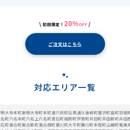
20%
\
/
初回限定！
OFF
ご注文はこちら
対応エリア一覧
町
明大寺本町
東明大寺町
本町通
六供町
伝馬通
久後崎町
唐沢町
島町
羽根
六名町
六名本町
六名
上六名町
真伝町
稲熊町
伊賀町
井田町
井田新町
井田
根石町
美合町
美合新町
美合西町
蓑川町
大平町
藤川町
本宿町
山綱町
竜美