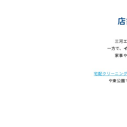
グ
店
三河
一方で、
家事
宅配クリーニン
や東公園