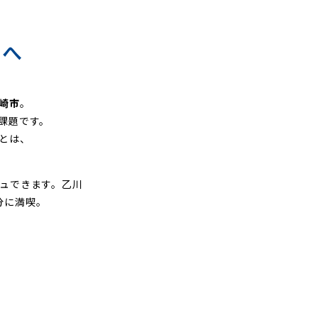
間へ
崎市
。
課題です。
とは、
ュできます。乙川
分に満喫。