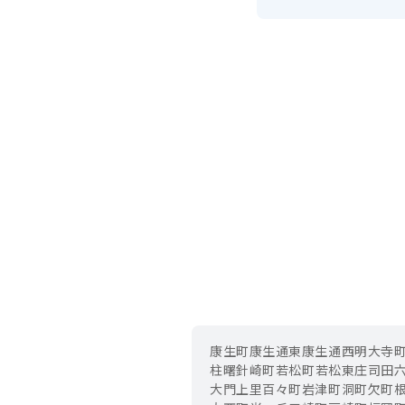
康生町
康生通東
康生通西
明大寺
柱曙
針崎町
若松町
若松東
庄司田
大門
上里
百々町
岩津町
洞町
欠町