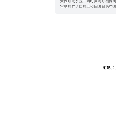
大西町
光ヶ丘
三崎町
戸崎町
福岡
宮地町
井ノ口町
上和田町
日名中
宅配ボ