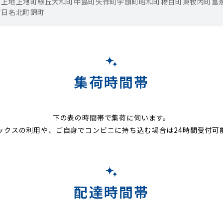
町
上地
上地町
緑丘
大和町
中島町
矢作町
宇頭町
昭和町
橋目町
東牧内町
富
町
日名北町
錦町
集荷時間帯
下の表の時間帯で集荷に伺います。
ックスの利用や、ご自身でコンビニに持ち込む場合は24時間受付可
配達時間帯