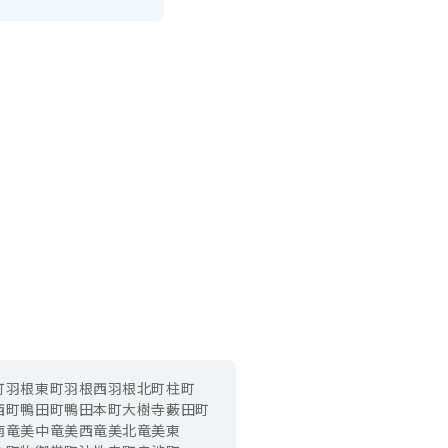
町
羽根東町
羽根西
羽根北町
柱町
西町
鴨田町
鴨田本町
大樹寺
藪田町
南
竜美中
竜美西
竜美北
竜美東