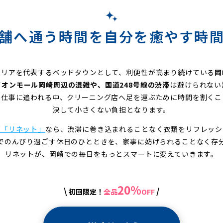
舗へ通う時間を自分を癒やす時
エリアを代表するベッドタウンとして、利便性が高まり続けている
岡
イオンモール岡崎周辺の混雑や、国道248号線の渋滞
は避けられない
や仕事に追われる中、クリーニング店へ足を運ぶために時間を割くこ
決して小さくない負担となります。
グ「リネット」
なら、渋滞に巻き込まれることなく衣類をリフレッシ
でのんびり過ごす休日のひとときを、家事に妨げられることなく存
リネットが、岡崎での毎日をもっとスマートに変えていきます。
20%
\
/
初回限定！
全品
OFF