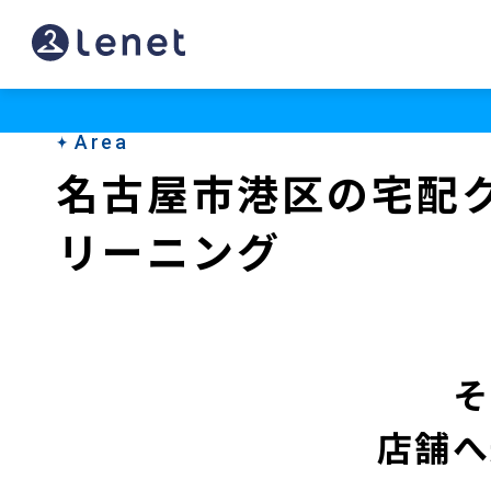
名
古
屋
Area
市
名古屋市港区の宅配
港
リーニング
区
の
宅
配
そ
ク
店舗へ
リ