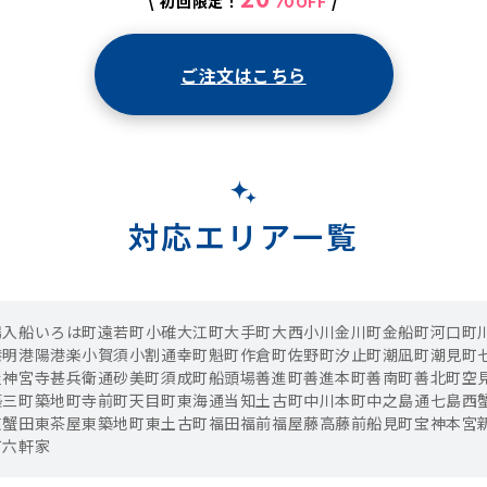
\
/
初回限定！
OFF
ご注文はこちら
対応エリア一覧
場
入船
いろは町
遠若町
小碓
大江町
大手町
大西
小川
金川町
金船町
河口町
港明
港陽
港楽
小賀須
小割通
幸町
魁町
作倉町
佐野町
汐止町
潮凪町
潮見町
屋
神宮寺
甚兵衛通
砂美町
須成町
船頭場
善進町
善進本町
善南町
善北町
空
築三町
築地町
寺前町
天目町
東海通
当知
土古町
中川本町
中之島通
七島
西
東蟹田
東茶屋
東築地町
東土古町
福田
福前
福屋
藤高
藤前
船見町
宝神
本宮
町
六軒家