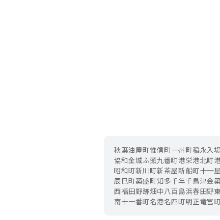
秋葉
油屋町
惟信町
一州町
稲永
入
協和
金城ふ頭
九番町
港栄
港北町
昭和町
新川町
新茶屋
新船町
十一
辰巳町
築盛町
知多
千年
千鳥
津金
西福田
野跡
畑中
八百島
浜
春田野
南十一番町
名港
名四町
明正
竜宮