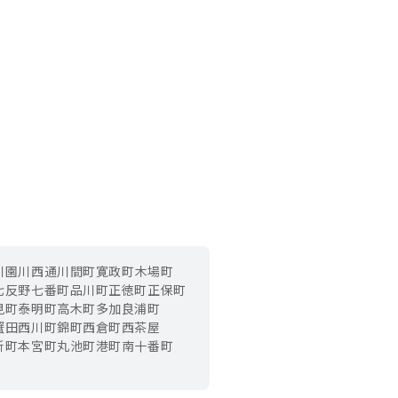
川園
川西通
川間町
寛政町
木場町
七反野
七番町
品川町
正徳町
正保町
見町
泰明町
高木町
多加良浦町
蟹田
西川町
錦町
西倉町
西茶屋
新町
本宮町
丸池町
港町
南十番町