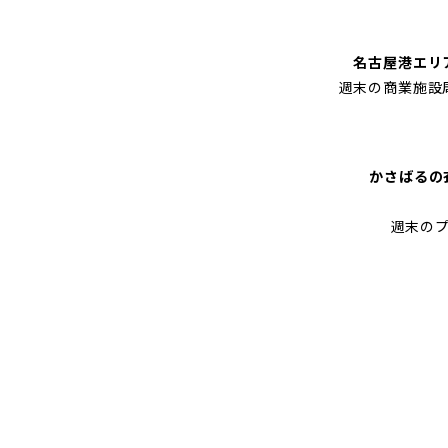
ー
ニ
名古屋港エリ
週末の商業施設
ン
グ
かさばるの
週末の