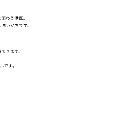
で賑わう港区。
しまいがちです。
頼できます。
ルです。