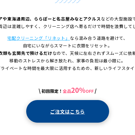
アや東海通周辺、ららぽーと名古屋みなとアクルス
などの大型施設
周辺は混雑しやすく、クリーニング店へ寄るだけで時間を浪費して
宅配クリーニング「リネット」
なら混み合う道路を避けて、
自宅にいながらスマートに衣類をリセット。
衣類も玄関先で預けるだけ
なので、天候に左右されずスムーズに依
移動のストレスから解き放たれ、家事の負担は最小限に。
プライベートな時間を最大限に活用するための、新しいライフスタイ
20%
\
/
初回限定！
全品
OFF
ご注文はこちら