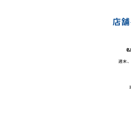
ー
ニ
店舗
ン
グ
名
週末