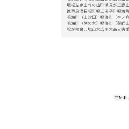
境松
左京山
作の山町
潮見が丘
鹿
徳重
鳥澄
長根町
鳴丘
鳴子町
鳴海
鳴海町（上汐田）
鳴海町（神ノ
鳴海町（諸の木）
鳴海町（薬師
松が根台
万場山
水広
南大高
元徳
宅配ボ