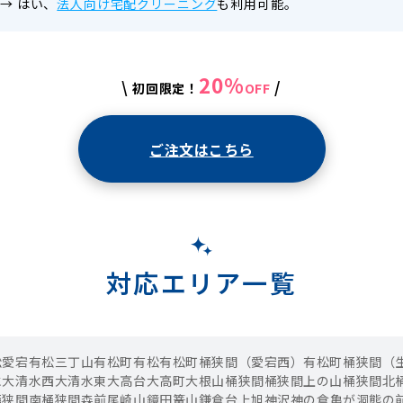
→
はい、
法人向け宅配クリーニング
も利用可能。
20%
\
/
初回限定！
OFF
ご注文はこちら
対応エリア一覧
松愛宕
有松三丁山
有松町有松
有松町桶狭間（愛宕西）
有松町桶狭間（
水
大清水西
大清水東
大高台
大高町
大根山
桶狭間
桶狭間上の山
桶狭間北
桶狭間南
桶狭間森前
尾崎山
鏡田
篭山
鎌倉台
上旭
神沢
神の倉
亀が洞
熊の