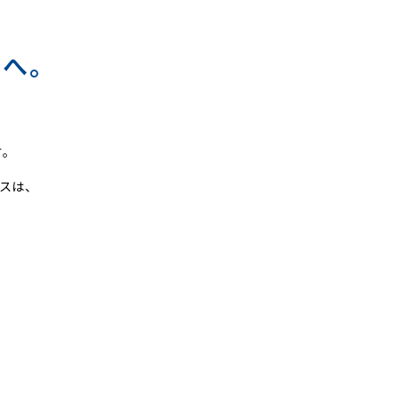
間へ。
す。
スは、
。