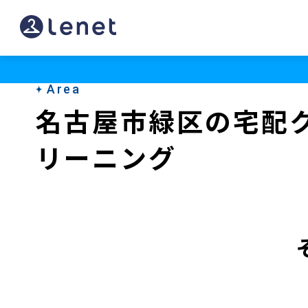
名
古
屋
Area
市
名古屋市緑区の宅配
緑
リーニング
区
の
宅
配
ク
リ