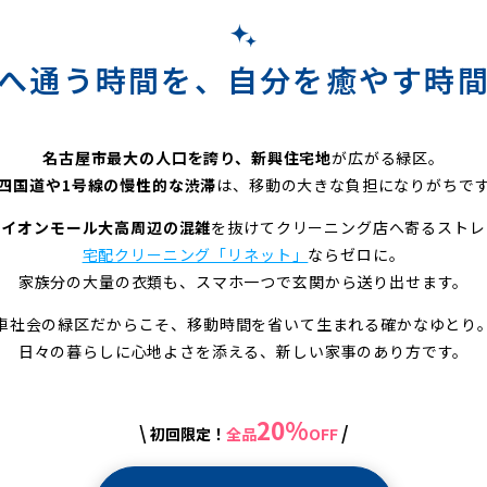
へ通う時間を、自分を癒やす時
名古屋市最大の人口を誇り、新興住宅地
が広がる緑区。
四国道や1号線の慢性的な渋滞
は、移動の大きな負担になりがちで
、
イオンモール大高周辺の混雑
を抜けてクリーニング店へ寄るストレ
宅配クリーニング「リネット」
ならゼロに。
家族分の大量の衣類も、スマホ一つで玄関から送り出せます。
車社会の緑区だからこそ、移動時間を省いて生まれる確かなゆとり
日々の暮らしに心地よさを添える、新しい家事のあり方です。
20%
\
/
初回限定！
全品
OFF