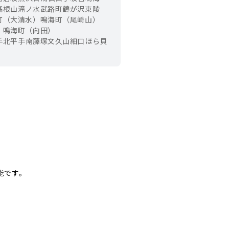
高根山
滝ノ水
武路町
鶴が沢
東陵
町（大清水）
鳴海町（尾崎山）
）
鳴海町（向田）
手北
平手南
藤塚
文久山
細口
ほら貝
能です。