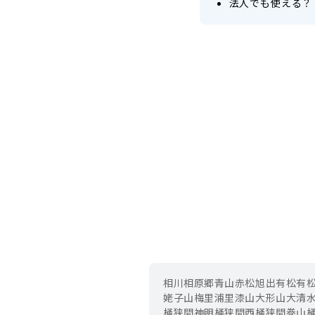
法人でも使える？
相川
相原郷
青山
赤松
旭出
有松
有
姥子山
梅里
浦里
漆山
大形山
大清
桶狭間神明
桶狭間西
桶狭間巻山