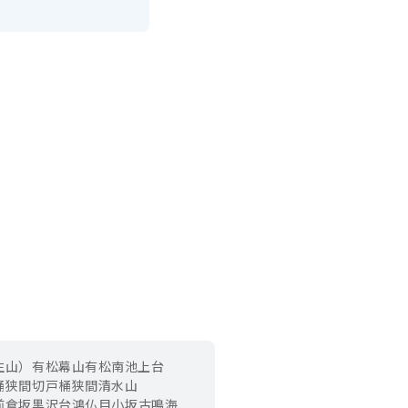
生山）
有松幕山
有松南
池上台
桶狭間切戸
桶狭間清水山
前
倉坂
黒沢台
鴻仏目
小坂
古鳴海