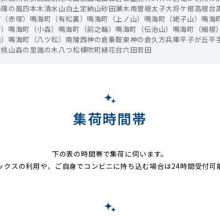
山
篠の風
四本木
清水山
白土
定納山
砂田
瀬木南
曽根
太子
大将ケ根
高根台
町（赤塚）
鳴海町（有松裏）
鳴海町（上ノ山）
鳴海町（姥子山）
鳴海
倉）
鳴海町（小森）
鳴海町（前之輪）
鳴海町（伝治山）
鳴海町（細根
山）
鳴海町（八ツ松）
南陵
西神の倉
乗鞍
東神の倉
久方
兵庫
平子が丘
平
重
桃山
森の里
諸の木
八つ松
横吹町
緑花台
六田
若田
集荷時間帯
下の表の時間帯で集荷に伺います。
ックスの利用や、ご自身でコンビニに持ち込む場合は24時間受付可