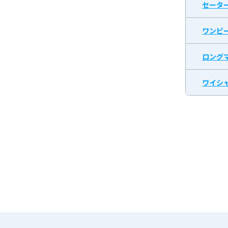
セータ
ワンピ
ロング
ワイシャ