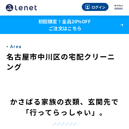
名
MENU
ログイン
古
初回限定！全品20％OFF
屋
ご注文はこちら
市
中
Area
川
名古屋市中川区の宅配クリーニ
区
ング
の
宅
配
かさばる家族の衣類、玄関先で
ク
「行ってらっしゃい」。
リ