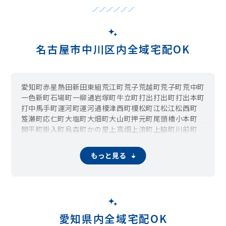
名古屋市中川区内全域宅配OK
愛知町
赤星
熱田新田東組
荒江町
荒子
荒越町
荒子町
荒中町
一色新町
石場町
一柳通
岩塚町
牛立町
打出
打出町
打出本町
打中
馬手町
運河町
運河通
榎津西町
榎松町
江松
江松西町
笈瀬町
応仁町
大塩町
大畑町
大山町
押元町
尾頭橋
小本町
開平町
掛入町
烏森町
かの里
上高畑
上流町
上脇町
川前町
北江町
清川町
清船町
吉良町
草平町
供米田
小碓通
九重町
小城町
小塚町
小本
小本本町
五女子
五女子町
五月通
もっと見る
五月南通
山王
四女子町
篠原橋通
島井町
下之一色町
正徳町
松年町
昭明町
昭和橋通
神郷町
十一番町
十番町
助光
澄池町
千音寺
宗円町
外新町
太平通
高杉町
高畑
玉川町
玉船町
丹後町
大地
大当郎
大蟷螂町
中京南通
中郷
月島町
辻畑町
蔦元町
土野町
露橋
露橋町
戸田
戸田西
戸田明正
戸田ゆたか
富川町
富永
富船町
中島新町
中須町
中野新町
中野本町
愛知県内全域宅配OK
中花町
長須賀
長良町
新家
西中島
西日置
西日置町
西伏屋