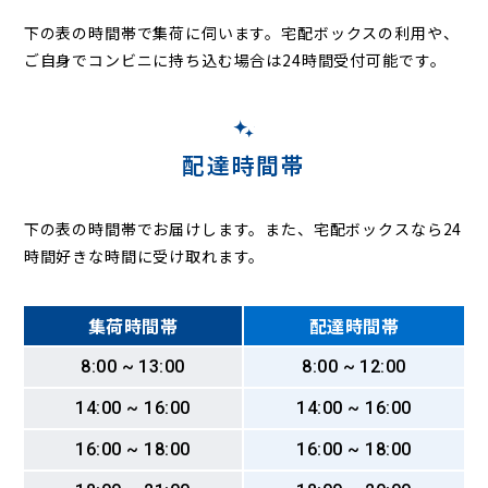
二女子町
野田
乗越町
葉池町
畑田町
幡野町
八剱町
八田町
八田本町
服部
花池町
花塚町
春田
東起町
東かの里町
下の表の時間帯で集荷に伺います。
宅配ボックスの利用や、
東中島町
東春田
七反田町
平戸町
広川町
広住町
広田町
ご自身でコンビニに持ち込む場合は24時間受付可能です。
福川町
福島
福住町
福船町
伏屋
舟戸町
豊成町
法蔵町
細米町
法華
法華西町
本前田町
前田西町
前並町
松重町
松ノ木町
松葉町
的場町
丸米町
万町
万場
水里
三ツ池町
三ツ屋町
南八熊町
南脇町
宮脇町
明徳町
元中野町
百船町
八神町
八熊
配達時間帯
八熊通
八家町
柳川町
柳島町
柳田町
柳堀町
柳瀬町
柳森町
八幡本通
横井
横堀町
横前町
吉津
好本町
若山町
下の表の時間帯でお届けします。また、宅配ボックスなら24
時間好きな時間に受け取れます。
集荷時間帯
配達時間帯
8:00 ~ 13:00
8:00 ~ 12:00
14:00 ~ 16:00
14:00 ~ 16:00
16:00 ~ 18:00
16:00 ~ 18:00