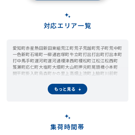
対応エリア一覧
愛知町
赤星
熱田新田東組
荒江町
荒子
荒越町
荒子町
荒中町
一色新町
石場町
一柳通
岩塚町
牛立町
打出
打出町
打出本町
打中
馬手町
運河町
運河通
榎津西町
榎松町
江松
江松西町
笈瀬町
応仁町
大塩町
大畑町
大山町
押元町
尾頭橋
小本町
開平町
掛入町
烏森町
かの里
上高畑
上流町
上脇町
川前町
北江町
清川町
清船町
吉良町
草平町
供米田
小碓通
九重町
小城町
小塚町
小本
小本本町
五女子
五女子町
五月通
もっと見る
五月南通
山王
四女子町
篠原橋通
島井町
下之一色町
正徳町
松年町
昭明町
昭和橋通
神郷町
十一番町
十番町
助光
澄池町
千音寺
宗円町
外新町
太平通
高杉町
高畑
玉川町
玉船町
丹後町
大地
大当郎
大蟷螂町
中京南通
中郷
月島町
辻畑町
蔦元町
土野町
露橋
露橋町
戸田
戸田西
戸田明正
戸田ゆたか
富川町
富永
富船町
中島新町
中須町
中野新町
中野本町
集荷時間帯
中花町
長須賀
長良町
新家
西中島
西日置
西日置町
西伏屋