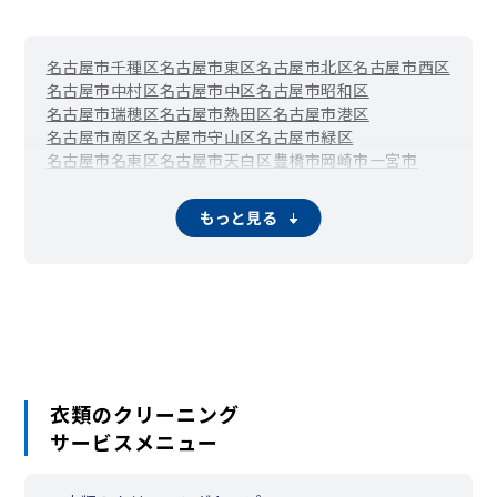
二女子町
野田
乗越町
葉池町
畑田町
幡野町
八剱町
八田町
八田本町
服部
花池町
花塚町
春田
東起町
東かの里町
名古屋市千種区
名古屋市東区
名古屋市北区
名古屋市西区
東中島町
東春田
七反田町
平戸町
広川町
広住町
広田町
名古屋市中村区
名古屋市中区
名古屋市昭和区
福川町
福島
福住町
福船町
伏屋
舟戸町
豊成町
法蔵町
細米町
名古屋市瑞穂区
名古屋市熱田区
名古屋市港区
法華
法華西町
本前田町
前田西町
前並町
松重町
松ノ木町
名古屋市南区
名古屋市守山区
名古屋市緑区
松葉町
的場町
丸米町
万町
万場
水里
三ツ池町
三ツ屋町
名古屋市名東区
名古屋市天白区
豊橋市
岡崎市
一宮市
南八熊町
南脇町
宮脇町
明徳町
元中野町
百船町
八神町
八熊
瀬戸市
半田市
春日井市
豊川市
津島市
碧南市
刈谷市
豊田市
八熊通
八家町
柳川町
柳島町
柳田町
柳堀町
柳瀬町
柳森町
安城市
西尾市
蒲郡市
犬山市
常滑市
江南市
小牧市
稲沢市
八幡本通
横井
横堀町
横前町
吉津
好本町
若山町
もっと見る
新城市
東海市
大府市
知多市
知立市
尾張旭市
高浜市
岩倉市
豊明市
日進市
田原市
愛西市
清須市
北名古屋市
弥富市
みよし市
あま市
長久手市
東郷町
豊山町
大口町
扶桑町
大治町
蟹江町
飛島村
阿久比町
東浦町
南知多町
美浜町
武豊町
幸田町
設楽町
東栄町
豊根村
衣類のクリーニング
サービスメニュー