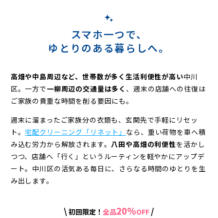
ー
ニ
ン
スマホ一つで、
ゆとりのある暮らしへ。
グ
高畑や中島周辺など、世帯数が多く生活利便性が高い
中川
区。
一方で
一柳周辺の交通量は多く
、週末の店舗への往復は
ご家族の貴重な時間を削る要因にも。
週末に溜まったご家族分の衣類も、玄関先で手軽にリセッ
ト。
宅配クリーニング「リネット」
なら、重い荷物を車へ積
み込む労力から解放されます。
八田や高畑の利便性
を活かし
つつ、店舗へ「行く」というルーティンを軽やかにアップデ
ート。
中川区の活気ある毎日に、さらなる時間のゆとりを生
み出します。
20%
\
/
初回限定！
全品
OFF