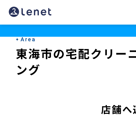
東
海
市
Area
の
東海市の宅配クリー
宅
ング
配
ク
リ
ー
店舗へ
ニ
ン