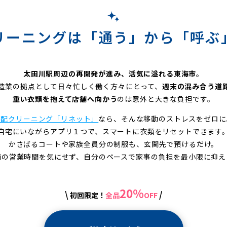
リーニングは「通う」から「呼ぶ
太田川駅周辺の再開発が進み、活気に溢れる東海市
。
造業の拠点として日々忙しく働く方々にとって、
週末の混み合う道
重い衣類を抱えて店舗へ向かう
のは意外と大きな負担です。
宅配クリーニング「リネット」
なら、そんな移動のストレスをゼロに
自宅にいながらアプリ１つで、スマートに衣類をリセットできます
かさばるコートや家族全員分の制服も、玄関先で預けるだけ。
舗の営業時間を気にせず、自分のペースで家事の負担を最小限に抑え
20%
\
/
初回限定！
全品
OFF