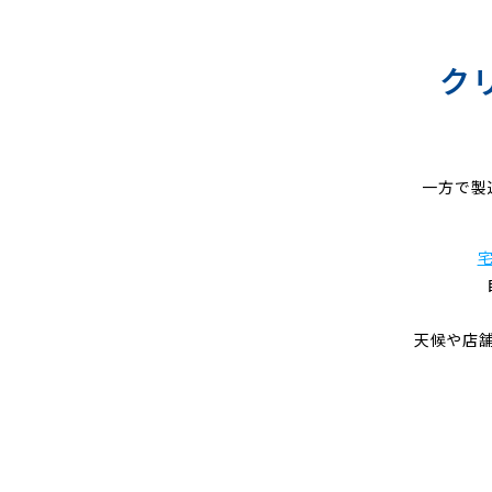
グ
ク
一方で製
天候や店