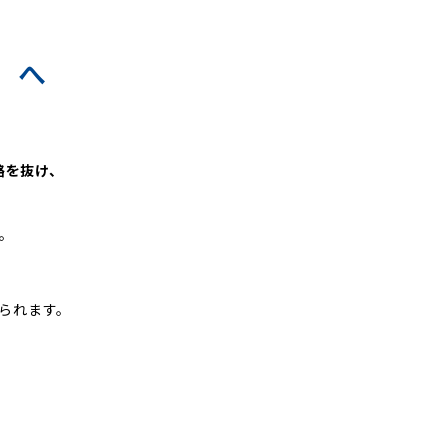
」へ
路を抜け、
。
。
られます。