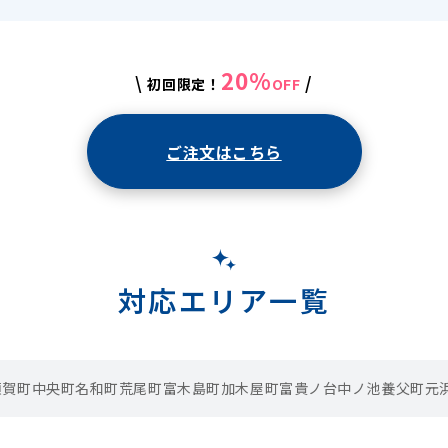
20%
\
/
初回限定！
OFF
ご注文はこちら
対応エリア一覧
須賀町
中央町
名和町
荒尾町
富木島町
加木屋町
富貴ノ台
中ノ池
養父町
元