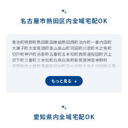
名古屋市熱田区内全域宅配OK
青池町
明野町
熱田新田東組
熱田西町
池内町
一番
内田町
大瀬子町
大宝
尾頭町
金山
金山町
河田町
川並町
木之免町
切戸町
神戸町
古新町
五番町
五本松町
西郊通
桜田町
沢上
沢下町
三番町
三本松町
白鳥
白鳥町
新尾頭
神宮
神野町
須賀町
外土居町
高蔵町
田中町
玉の井町
千年
千代田町
伝馬
中瀬町
中田町
中出町
中野新町
波寄町
西野町
二番
野立町
幡野町
旗屋
旗屋町
八番
花表町
花町
比々野町
古沢町
前波町
もっと見る
南一番町
南八熊町
六野
六番
森後町
夜寒町
横田
四番
愛知県内全域宅配OK