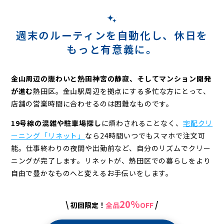
ー
ニ
ン
週末のルーティンを自動化し、
休日を
もっと有意義に。
グ
金山周辺の賑わいと熱田神宮の静寂、そしてマンション開発
が進む
熱田区。
金山駅周辺を拠点にする多忙な方にとって、
店舗の営業時間に合わせるのは困難なものです。
19号線の混雑や駐車場探し
に煩わされることなく、
宅配クリ
ーニング「リネット」
なら24時間いつでもスマホで注文可
能。
仕事終わりの夜間や出勤前など、自分のリズムでクリー
ニングが完了します。
リネットが、熱田区での暮らしをより
自由で豊かなものへと変えるお手伝いをします。
20%
\
/
初回限定！
全品
OFF