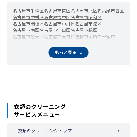
名古屋市千種区
名古屋市東区
名古屋市北区
名古屋市西区
名古屋市中村区
名古屋市中区
名古屋市昭和区
名古屋市瑞穂区
名古屋市中川区
名古屋市港区
名古屋市南区
名古屋市守山区
名古屋市緑区
名古屋市名東区
名古屋市天白区
豊橋市
岡崎市
一宮市
瀬戸市
半田市
春日井市
豊川市
津島市
碧南市
刈谷市
豊田市
安城市
西尾市
蒲郡市
犬山市
常滑市
江南市
小牧市
稲沢市
もっと見る
新城市
東海市
大府市
知多市
知立市
尾張旭市
高浜市
岩倉市
豊明市
日進市
田原市
愛西市
清須市
北名古屋市
弥富市
みよし市
あま市
長久手市
東郷町
豊山町
大口町
扶桑町
大治町
蟹江町
飛島村
阿久比町
東浦町
南知多町
美浜町
武豊町
幸田町
設楽町
東栄町
豊根村
衣類のクリーニング
サービスメニュー
衣類のクリーニングトップ