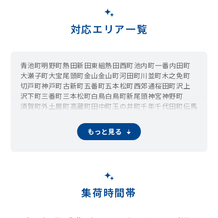
対応エリア一覧
青池町
明野町
熱田新田東組
熱田西町
池内町
一番
内田町
大瀬子町
大宝
尾頭町
金山
金山町
河田町
川並町
木之免町
切戸町
神戸町
古新町
五番町
五本松町
西郊通
桜田町
沢上
沢下町
三番町
三本松町
白鳥
白鳥町
新尾頭
神宮
神野町
須賀町
外土居町
高蔵町
田中町
玉の井町
千年
千代田町
伝馬
中瀬町
中田町
中出町
中野新町
波寄町
西野町
二番
野立町
幡野町
旗屋
旗屋町
八番
花表町
花町
比々野町
古沢町
前波町
もっと見る
南一番町
南八熊町
六野
六番
森後町
夜寒町
横田
四番
集荷時間帯