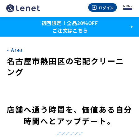
名
MENU
ログイン
古
初回限定！全品20％OFF
屋
ご注文はこちら
市
熱
Area
田
名古屋市熱田区の宅配クリーニ
区
ング
の
宅
配
店舗へ通う時間を、
価値ある自分
ク
時間へとアップデート。
リ