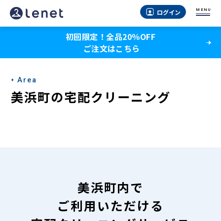
美
MENU
ログイン
浜
初回限定！全品20％OFF
町
ご注文はこちら
の
宅
Area
配
美浜町の宅配クリーニング
ク
リ
ー
ニ
ン
美浜町内で
グ
ご利用いただける