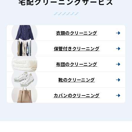
-
宅配クリーニングサービス
Lenet〈リ
ネ
ッ
衣類のクリーニング
ト〉
保管付きクリーニング
布団のクリーニング
靴のクリーニング
カバンのクリーニング