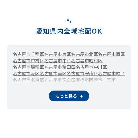
愛知県内全域宅配OK
名古屋市千種区
名古屋市東区
名古屋市北区
名古屋市西区
名古屋市中村区
名古屋市中区
名古屋市昭和区
名古屋市瑞穂区
名古屋市熱田区
名古屋市中川区
名古屋市港区
名古屋市南区
名古屋市守山区
名古屋市緑区
名古屋市名東区
名古屋市天白区
豊橋市
岡崎市
一宮市
瀬戸市
半田市
春日井市
豊川市
津島市
碧南市
刈谷市
豊田市
安城市
西尾市
蒲郡市
犬山市
常滑市
江南市
小牧市
稲沢市
もっと見る
新城市
東海市
大府市
知多市
知立市
尾張旭市
高浜市
岩倉市
豊明市
日進市
田原市
愛西市
清須市
北名古屋市
弥富市
みよし市
あま市
長久手市
東郷町
豊山町
大口町
扶桑町
大治町
蟹江町
飛島村
阿久比町
東浦町
南知多町
武豊町
幸田町
設楽町
東栄町
豊根村