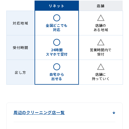
配
リネット
店舗
ク
リ
対応地域
全国どこでも
店舗の
ー
対応
ある地域
ニ
受付時間
ン
24時間
営業時間内で
スマホで受付
受付
グ
出し方
自宅から
店舗に
出せる
持っていく
周辺のクリーニング店一覧