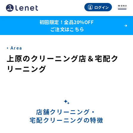
上
MENU
ログイン
原
初回限定！全品20％OFF
の
ご注文はこちら
ク
リ
Area
ー
上原のクリーニング店＆宅配ク
ニ
リーニング
ン
グ
店
＆
店舗クリーニング・
宅配クリーニングの特徴
宅