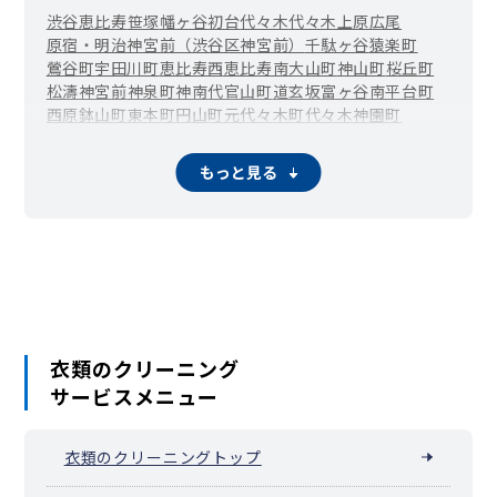
渋谷
恵比寿
笹塚
幡ヶ谷
初台
代々木
代々木上原
広尾
原宿・明治神宮前（渋谷区神宮前）
千駄ヶ谷
猿楽町
鶯谷町
宇田川町
恵比寿西
恵比寿南
大山町
神山町
桜丘町
松濤
神宮前
神泉町
神南
代官山町
道玄坂
富ヶ谷
南平台町
西原
鉢山町
東
本町
円山町
元代々木町
代々木神園町
もっと見る
衣類のクリーニング
サービスメニュー
衣類のクリーニングトップ