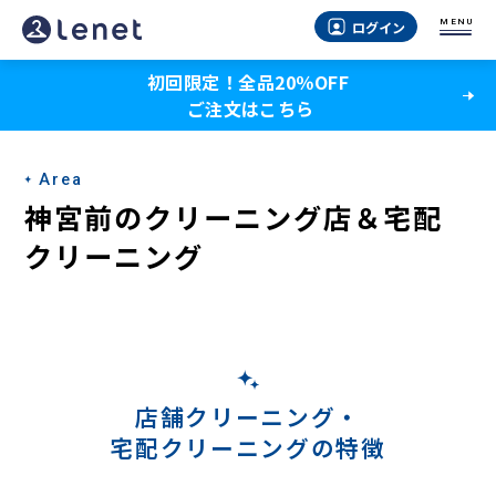
神
MENU
ログイン
宮
初回限定！全品20％OFF
前
ご注文はこちら
の
ク
Area
リ
神宮前のクリーニング店＆宅配
ー
クリーニング
ニ
ン
グ
店
店舗クリーニング・
宅配クリーニングの特徴
＆