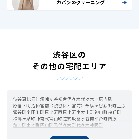
カバンのクリーニング
渋谷区の
その他の宅配エリア
渋谷
恵比寿
笹塚
幡ヶ谷
初台
代々木
代々木上原
広尾
原宿・明治神宮前（渋谷区神宮前）
千駄ヶ谷
猿楽町
上原
鶯谷町
宇田川町
恵比寿西
恵比寿南
大山町
神山町
桜丘町
松濤
神泉町
神南
代官山町
道玄坂
富ヶ谷
南平台町
西原
鉢山町
東
本町
円山町
元代々木町
代々木神園町