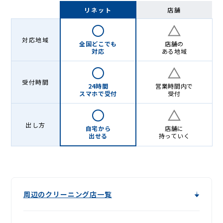
宅
リネット
店舗
配
ク
対応地域
全国どこでも
店舗の
リ
対応
ある地域
ー
受付時間
ニ
24時間
営業時間内で
スマホで受付
受付
ン
グ
出し方
自宅から
店舗に
出せる
持っていく
周辺のクリーニング店一覧