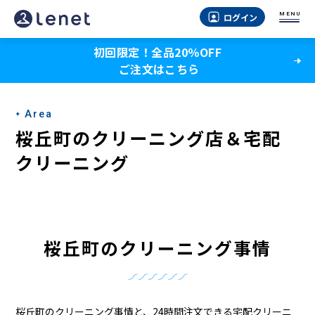
桜
MENU
ログイン
丘
初回限定！全品20％OFF
町
ご注文はこちら
の
ク
Area
リ
桜丘町のクリーニング店＆宅配
ー
クリーニング
ニ
ン
グ
桜丘町のクリーニング事情
店
＆
桜丘町のクリーニング事情と、24時間注文できる宅配クリーニ