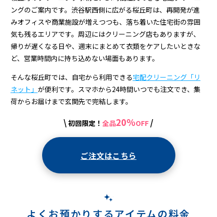
宅
ングのご案内です。渋谷駅西側に広がる桜丘町は、再開発が進
配
みオフィスや商業施設が増えつつも、落ち着いた住宅街の雰囲
ク
気も残るエリアです。周辺にはクリーニング店もありますが、
帰りが遅くなる日や、週末にまとめて衣類をケアしたいときな
リ
ど、営業時間内に持ち込めない場面もあります。
ー
そんな桜丘町では、自宅から利用できる
宅配クリーニング「リ
ニ
ネット」
が便利です。スマホから24時間いつでも注文でき、集
ン
荷からお届けまで玄関先で完結します。
グ
20%
\
/
初回限定！
全品
OFF
ご注文はこちら
よくお預かりするアイテムの料金