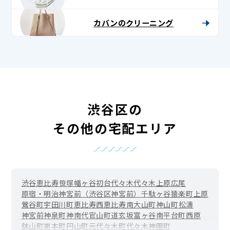
カバンのクリーニング
渋谷区の
その他の宅配エリア
渋谷
恵比寿
笹塚
幡ヶ谷
初台
代々木
代々木上原
広尾
原宿・明治神宮前（渋谷区神宮前）
千駄ヶ谷
猿楽町
上原
鶯谷町
宇田川町
恵比寿西
恵比寿南
大山町
神山町
松濤
神宮前
神泉町
神南
代官山町
道玄坂
富ヶ谷
南平台町
西原
鉢山町
東
本町
円山町
元代々木町
代々木神園町