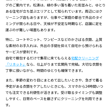
配
グのご案内です。松濤は、緑の多い落ち着いた街並みと、ゆとり
ク
ある住宅が立ち並ぶエリアとして知られています。周辺にはク
リ
リーニング店もありますが、仕事やご家庭の都合で外出のタイ
ミングが限られる日や、天候が不安定な時期など、店舗に足を
ー
運ぶのが難しい場面もあります。
ニ
特に、コートやニット、ワンピースなどのかさばる衣類、上質
ン
な素材のお手入れは、外出の手間を抑えて自宅から預けられる
グ
サービスが便利です。
自宅で梱包するだけで集荷に来てもらえる
宅配クリーニング
「リネット」
なら、仕上がりまで玄関先で完結。大切な衣類を
丁寧に扱いながら、時間のゆとりも確保できます。
また、季節の変わり目にまとめて出したいときや、急ぎで着る
予定がある衣類をケアしたいときにも、スマホから24時間いつ
でも注文できる利便性が活きます。受け取るタイミングも調整
しやすく、日常のペースを崩さずにクリーニングを利用できま
す。