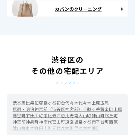
カバンのクリーニング
渋谷区の
その他の宅配エリア
渋谷
恵比寿
笹塚
幡ヶ谷
初台
代々木
代々木上原
広尾
原宿・明治神宮前（渋谷区神宮前）
千駄ヶ谷
猿楽町
上原
鶯谷町
宇田川町
恵比寿西
恵比寿南
大山町
神山町
桜丘町
神宮前
神泉町
神南
代官山町
道玄坂
富ヶ谷
南平台町
西原
鉢山町
東
本町
円山町
元代々木町
代々木神園町