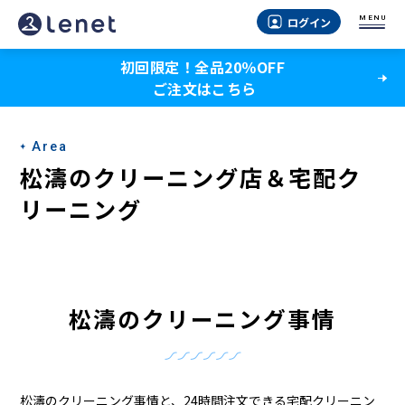
松
MENU
ログイン
濤
初回限定！全品20％OFF
の
ご注文はこちら
ク
リ
Area
ー
松濤のクリーニング店＆宅配ク
ニ
リーニング
ン
グ
店
松濤のクリーニング事情
＆
宅
松濤のクリーニング事情と、24時間注文できる宅配クリーニン