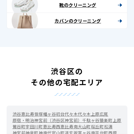
靴のクリーニング
カバンのクリーニング
渋谷区の
その他の宅配エリア
渋谷
恵比寿
笹塚
幡ヶ谷
初台
代々木
代々木上原
広尾
原宿・明治神宮前（渋谷区神宮前）
千駄ヶ谷
猿楽町
上原
鶯谷町
宇田川町
恵比寿西
恵比寿南
大山町
桜丘町
松濤
神宮前
神泉町
神南
代官山町
道玄坂
富ヶ谷
南平台町
西原