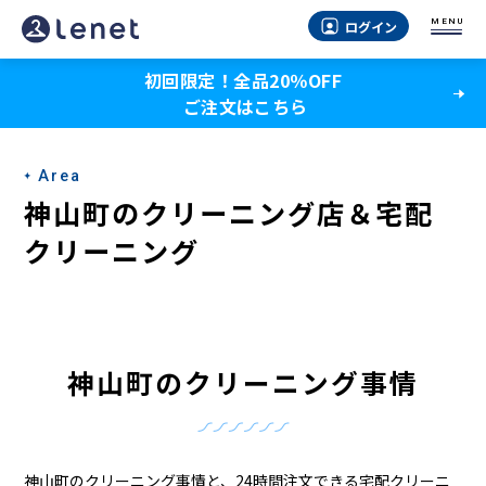
神
MENU
ログイン
山
初回限定！全品20％OFF
町
ご注文はこちら
の
ク
Area
リ
神山町のクリーニング店＆宅配
ー
クリーニング
ニ
ン
グ
神山町のクリーニング事情
店
＆
神山町のクリーニング事情と、24時間注文できる宅配クリーニ