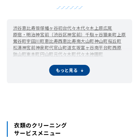
渋谷
恵比寿
笹塚
幡ヶ谷
初台
代々木
代々木上原
広尾
原宿・明治神宮前（渋谷区神宮前）
千駄ヶ谷
猿楽町
上原
鶯谷町
宇田川町
恵比寿西
恵比寿南
大山町
神山町
桜丘町
松濤
神宮前
神泉町
代官山町
道玄坂
富ヶ谷
南平台町
西原
鉢山町
東
本町
円山町
元代々木町
代々木神園町
もっと見る
衣類のクリーニング
サービスメニュー