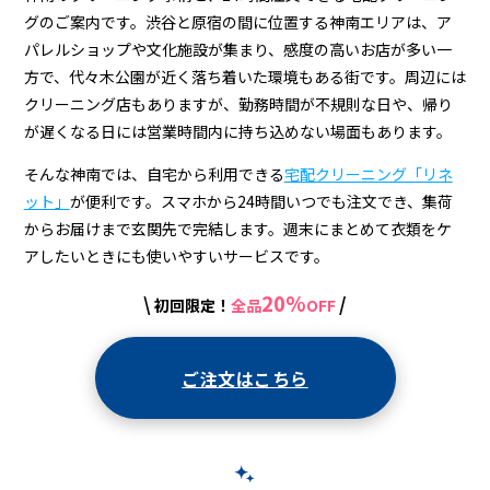
配
グのご案内です。渋谷と原宿の間に位置する神南エリアは、ア
ク
パレルショップや文化施設が集まり、感度の高いお店が多い一
リ
方で、代々木公園が近く落ち着いた環境もある街です。周辺には
クリーニング店もありますが、勤務時間が不規則な日や、帰り
ー
が遅くなる日には営業時間内に持ち込めない場面もあります。
ニ
そんな神南では、自宅から利用できる
宅配クリーニング「リネ
ン
ット」
が便利です。スマホから24時間いつでも注文でき、集荷
グ
からお届けまで玄関先で完結します。週末にまとめて衣類をケ
アしたいときにも使いやすいサービスです。
20%
\
/
初回限定！
全品
OFF
ご注文はこちら