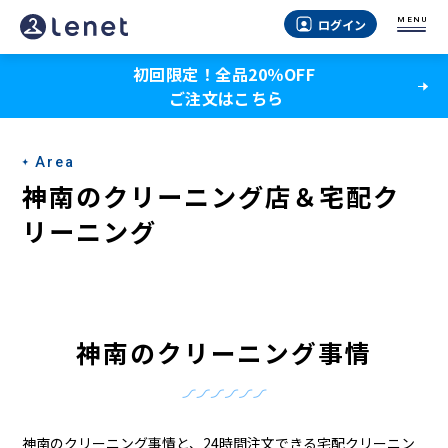
神
MENU
ログイン
南
初回限定！全品20％OFF
の
ご注文はこちら
ク
リ
Area
ー
神南のクリーニング店＆宅配ク
ニ
リーニング
ン
グ
店
神南のクリーニング事情
＆
宅
神南のクリーニング事情と、24時間注文できる宅配クリーニン