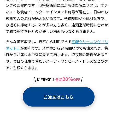
宅
ングのご案内です。渋谷駅西側に広がる道玄坂エリアは、オフ
配
ィス・飲食店・エンターテインメント施設が混在し、日中から
ク
夜まで人の流れが絶えない街です。勤務時間が不規則な方や、
夜遅くに帰宅することが多い方も多く、店頭営業時間に合わせ
リ
て衣類を持ち込むのが難しい場面も少なくありません。
ー
そんな道玄坂では、自宅から利用できる
宅配クリーニング「リ
ニ
ネット」
が便利です。スマホから24時間いつでも注文でき、集
ン
荷からお届けまで玄関先で完結します。深夜帯の勤務がある日
や、翌日の仕事で着たいスーツ・ワンピース・ドレスなどのケ
グ
アにも役立ちます。
20%
\
/
初回限定！
全品
OFF
ご注文はこちら