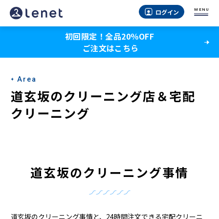
道
MENU
ログイン
玄
初回限定！全品20％OFF
坂
ご注文はこちら
の
ク
Area
リ
道玄坂のクリーニング店＆宅配
ー
クリーニング
ニ
ン
グ
道玄坂のクリーニング事情
店
＆
道玄坂のクリーニング事情と、24時間注文できる宅配クリーニ