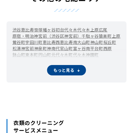
渋谷
恵比寿
笹塚
幡ヶ谷
初台
代々木
代々木上原
広尾
原宿・明治神宮前（渋谷区神宮前）
千駄ヶ谷
猿楽町
上原
鶯谷町
宇田川町
恵比寿西
恵比寿南
大山町
神山町
桜丘町
松濤
神宮前
神泉町
神南
代官山町
富ヶ谷
南平台町
西原
鉢山町
東
本町
円山町
元代々木町
代々木神園町
もっと見る
衣類のクリーニング
サービスメニュー