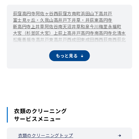
荻窪
高円寺
阿佐ヶ谷
西荻窪
方南町
浜田山
下高井戸
富士見ヶ丘・久我山
高井戸
下井草・井荻
東高円寺
新高円寺
上井草
阿佐谷南
天沼
井草
和泉
今川
梅里
永福町
大宮（杉並区大宮）
上荻
上高井戸
高円寺南
高円寺北
清水
松庵
善福寺
高井戸東
高井戸西
成田東
成田西
西荻南
西荻北
方南
堀ノ内
本天沼
松ノ木
南荻窪
宮前
桃井
和田
もっと見る
衣類のクリーニング
サービスメニュー
衣類のクリーニングトップ