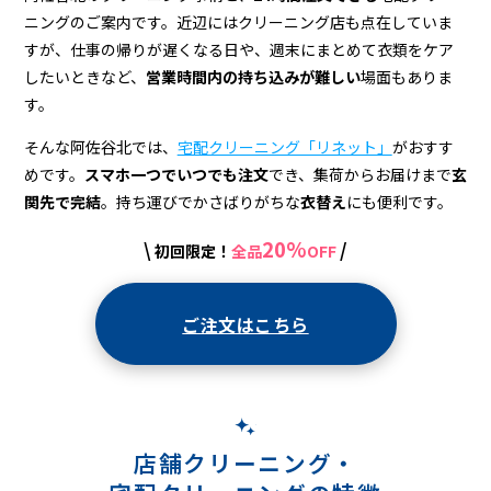
＆
ニングのご案内です。近辺にはクリーニング店も点在していま
宅
すが、仕事の帰りが遅くなる日や、週末にまとめて衣類をケア
配
したいときなど、
営業時間内の持ち込みが難しい
場面もありま
す。
ク
そんな阿佐谷北では、
宅配クリーニング「リネット」
がおすす
リ
めです。
スマホ一つでいつでも注文
でき、集荷からお届けまで
玄
ー
関先で完結
。持ち運びでかさばりがちな
衣替え
にも便利です。
ニ
20%
\
/
初回限定！
全品
OFF
ン
グ
ご注文はこちら
店舗クリーニング・