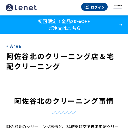
阿
MENU
ログイン
佐
初回限定！全品20％OFF
谷
ご注文はこちら
北
の
Area
ク
阿佐谷北のクリーニング店＆宅
リ
配クリーニング
ー
ニ
ン
阿佐谷北のクリーニング事情
グ
店
阿佐谷北のクリーニング事情と、
24時間注文できる
宅配クリー