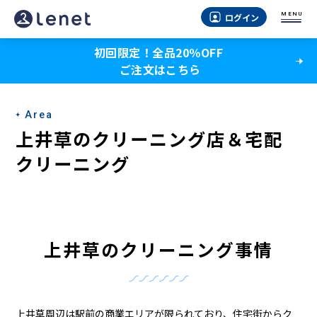
上
MENU
ログイン
井
初回限定！全品20％OFF
草
ご注文はこちら
の
ク
Area
リ
上井草のクリーニング店＆宅配
ー
クリーニング
ニ
ン
グ
上井草のクリーニング事情
店
＆
上井草周辺は駅前の商業エリアが限られており、住宅街からク