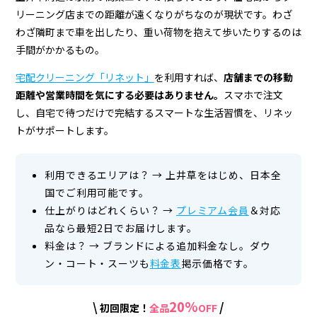
宅
リーニング店までの距離が遠くなりがちなのが現状です。わざ
配
わざ隣町まで車を出したり、重い荷物を抱えて歩いたりするのは
ク
手間がかかるもの。
リ
宅配クリーニング「リネット」
を利用すれば、
店舗までの移動
距離や営業時間を気にする必要はありません。
スマホで注文
ー
し、自宅で待つだけで完結するスマートな生活習慣を、リネッ
ニ
トがサポートします。
ン
グ
利用できるエリアは？
→
上井草をはじめ、日本全
国でご利用可能です。
仕上がりはどれくらい？
→
プレミアム会員
＆対応
品なら最短2日でお届けします。
料金は？
→
ブランドによる追加料金なし。ダウ
ン・コート・スーツも
料金表
掲示価格です。
20%
\
/
初回限定！
全品
OFF