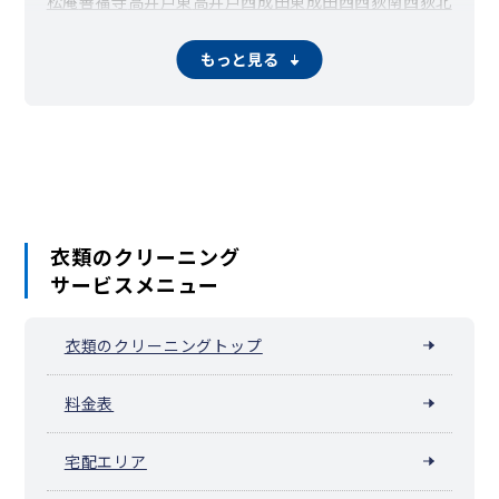
松庵
善福寺
高井戸東
高井戸西
成田東
成田西
西荻南
西荻北
方南
堀ノ内
本天沼
松ノ木
南荻窪
宮前
桃井
和田
もっと見る
衣類のクリーニング
サービスメニュー
衣類のクリーニングトップ
料金表
宅配エリア