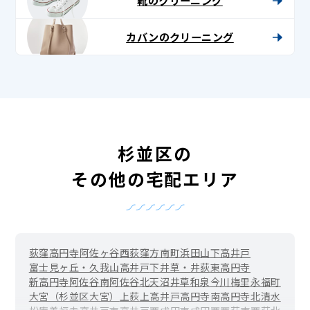
カバンのクリーニング
杉並区の
その他の宅配エリア
荻窪
高円寺
阿佐ヶ谷
西荻窪
方南町
浜田山
下高井戸
富士見ヶ丘・久我山
高井戸
下井草・井荻
東高円寺
新高円寺
阿佐谷南
阿佐谷北
天沼
井草
和泉
今川
梅里
永福町
大宮（杉並区大宮）
上荻
上高井戸
高円寺南
高円寺北
清水