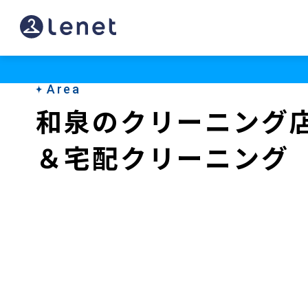
和
泉
の
Area
ク
和泉のクリーニング
リ
＆宅配クリーニング
ー
ニ
ン
グ
店
＆