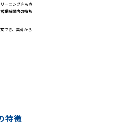
クリーニング店も点
、
営業時間内の持ち
注文
でき、集荷から
の特徴