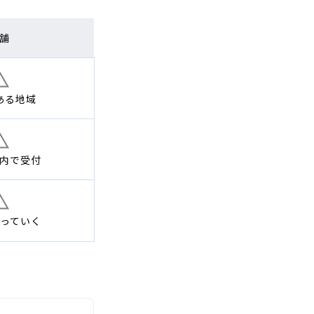
舗
ある地域
内で
受付
っていく