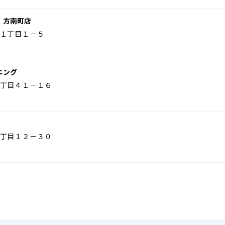
 方南町店
１丁目１－５
ニング
丁目４１－１６
丁目１２－３０