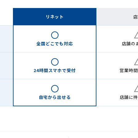
リネット
店
全国どこでも
対応
店舗の
24時間
スマホで受付
営業時間
自宅から
出せる
店舗に
持