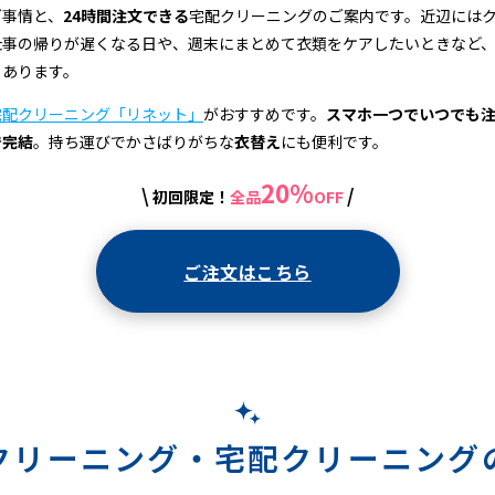
グ事情と、
24時間注文できる
宅配クリーニングのご案内です。近辺には
仕事の帰りが遅くなる日や、週末にまとめて衣類をケアしたいときなど
もあります。
宅配クリーニング「リネット」
がおすすめです。
スマホ一つでいつでも
で完結
。持ち運びでかさばりがちな
衣替え
にも便利です。
20%
\
/
初回限定！
全品
OFF
ご注文はこちら
クリーニング・
宅配クリーニング