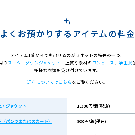
よくお預かりするアイテムの料
アイテム1着からでも出せるのがリネットの特長の一つ。
用の
スーツ
、
ダウンジャケット
、上質な素材の
ワンピース
、
学生服
多様な衣類を受け付けています。
送料についてはこちら
をご覧ください。
上・ジャケット
1,390円/着(税込)
下（パンツまたはスカート）
920円/着(税込)