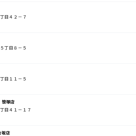
丁目４２－７
５丁目８－５
丁目１１－５
 笹塚店
丁目４１－１７
合坂店