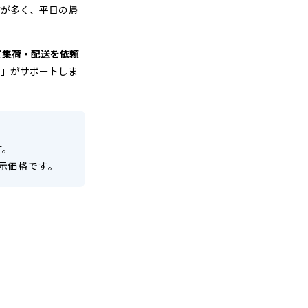
帯が多く、平日の帰
て集荷・配送を依頼
ト」がサポートしま
す。
示価格です。