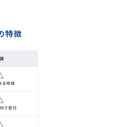
の特徴
舗
ある地域
内で
受付