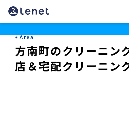
方
南
町
Area
の
方南町のクリーニン
ク
店＆宅配クリーニン
リ
ー
ニ
ン
グ
店