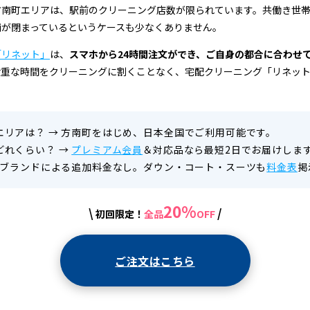
方南町エリアは、駅前のクリーニング店数が限られています。共働き世
舗が閉まっているというケースも少なくありません。
「リネット」
は、
スマホから24時間注文ができ、ご自身の都合に合わせ
貴重な時間をクリーニングに割くことなく、宅配クリーニング「リネッ
エリアは？
→
方南町をはじめ、日本全国でご利用可能です。
どれくらい？
→
プレミアム会員
＆対応品なら最短2日でお届けしま
ブランドによる追加料金なし。ダウン・コート・スーツも
料金表
掲
20%
\
/
初回限定！
全品
OFF
ご注文はこちら