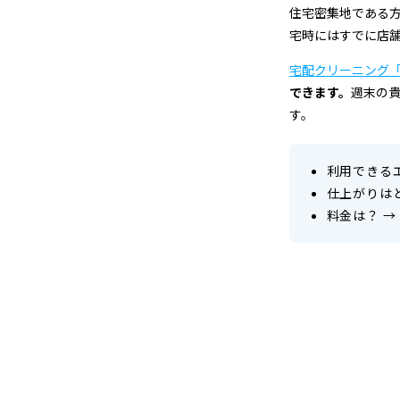
＆
住宅密集地である
宅時にはすでに店
宅
宅配クリーニング
配
できます。
週末の
す。
ク
リ
利用できる
ー
仕上がりは
料金は？
→
ニ
ン
グ