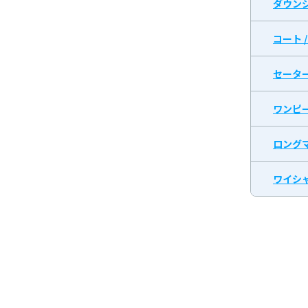
ダウン
コート 
セータ
ワンピ
ロング
ワイシャ