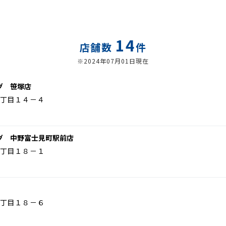
14
店舗数
件
※2024年07月01日現在
グ 笹塚店
丁目１４－４
グ 中野富士見町駅前店
丁目１８－１
丁目１８－６