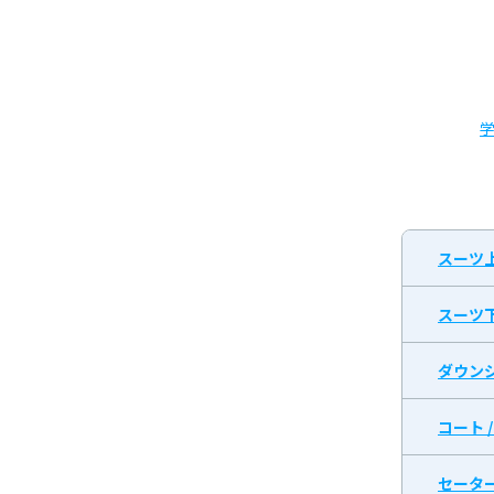
ン
グ
スーツ
スーツ
ダウン
コート 
セータ