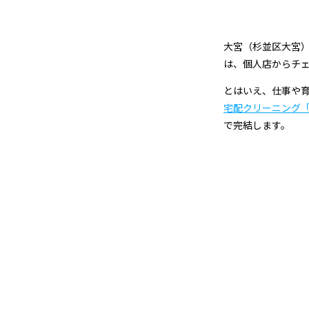
ニ
ン
大宮（杉並区大宮）
グ
は、個人店からチ
とはいえ、仕事や
店
宅配クリーニング
＆
で完結します。
宅
配
ク
リ
ー
ニ