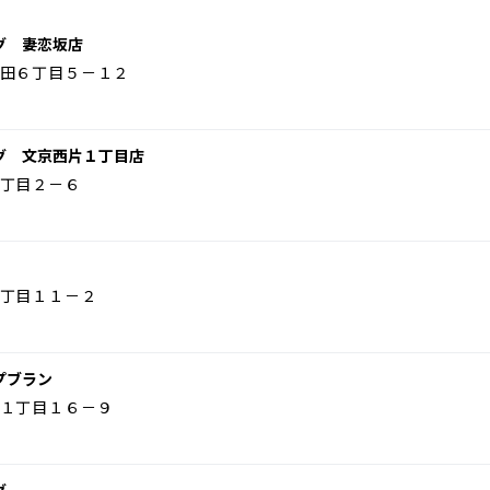
グ 妻恋坂店
田６丁目５－１２
グ 文京西片１丁目店
丁目２－６
丁目１１－２
プブラン
１丁目１６－９