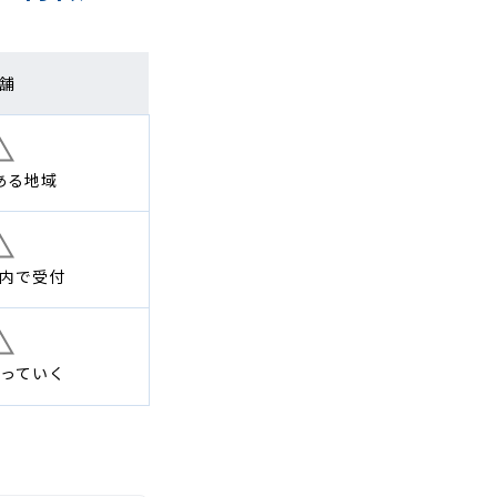
舗
ある地域
内で
受付
っていく