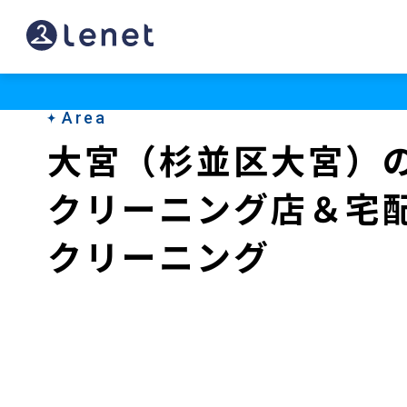
大
宮
（杉
Area
並
大宮（杉並区大宮）
区
クリーニング店＆宅
大
宮）
クリーニング
の
ク
リ
ー