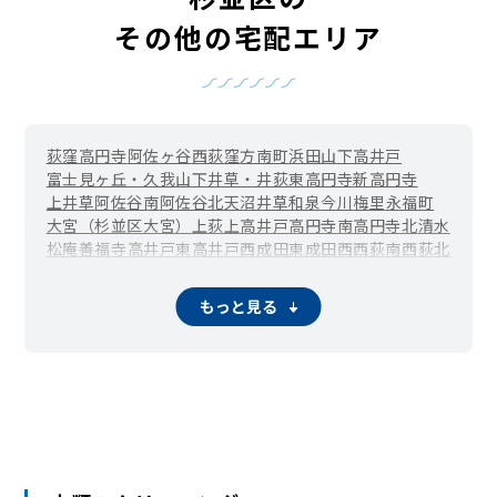
その他の宅配エリア
荻窪
高円寺
阿佐ヶ谷
西荻窪
方南町
浜田山
下高井戸
富士見ヶ丘・久我山
下井草・井荻
東高円寺
新高円寺
上井草
阿佐谷南
阿佐谷北
天沼
井草
和泉
今川
梅里
永福町
大宮（杉並区大宮）
上荻
上高井戸
高円寺南
高円寺北
清水
松庵
善福寺
高井戸東
高井戸西
成田東
成田西
西荻南
西荻北
方南
堀ノ内
本天沼
松ノ木
南荻窪
宮前
桃井
和田
もっと見る