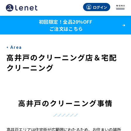
高
MENU
ログイン
井
初回限定！全品20％OFF
戸
ご注文はこちら
の
ク
Area
リ
高井戸のクリーニング店＆宅配
ー
クリーニング
ニ
ン
グ
高井戸のクリーニング事情
店
＆
高井戸エリアは住宅街が広範囲にわたるため、お住まいの場所