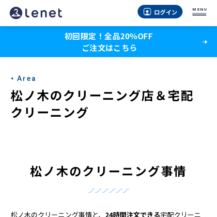
松
MENU
ログイン
ノ
初回限定！全品20％OFF
木
ご注文はこちら
の
ク
Area
リ
松ノ木のクリーニング店＆宅配
ー
クリーニング
ニ
ン
グ
松ノ木のクリーニング事情
店
＆
松ノ木のクリーニング事情と、
24時間注文できる
宅配クリーニ