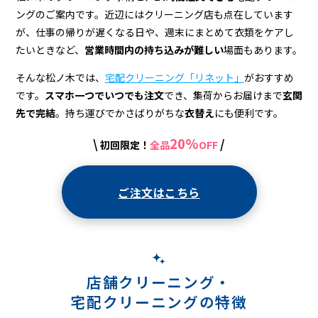
宅
ングのご案内です。近辺にはクリーニング店も点在しています
配
が、仕事の帰りが遅くなる日や、週末にまとめて衣類をケアし
ク
たいときなど、
営業時間内の持ち込みが難しい
場面もあります。
リ
そんな松ノ木では、
宅配クリーニング「リネット」
がおすすめ
です。
スマホ一つでいつでも注文
でき、集荷からお届けまで
玄関
ー
先で完結
。持ち運びでかさばりがちな
衣替え
にも便利です。
ニ
20%
\
/
初回限定！
全品
OFF
ン
グ
ご注文はこちら
店舗クリーニング・
宅配クリーニングの特徴