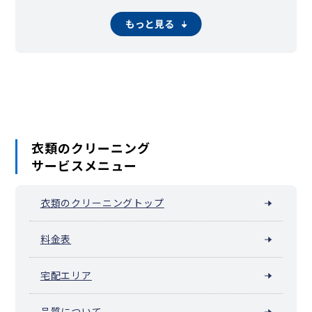
西荻南
西荻北
方南
堀ノ内
本天沼
南荻窪
宮前
桃井
和田
もっと見る
衣類のクリーニング
サービスメニュー
衣類のクリーニングトップ
料金表
宅配エリア
品質について