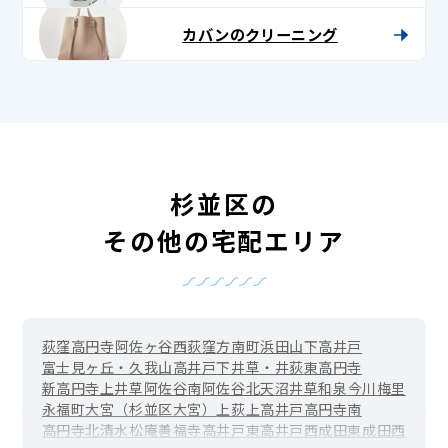
カバンのクリーニング
杉並区の
その他の宅配エリア
荻窪
高円寺
阿佐ヶ谷
西荻窪
方南町
浜田山
下高井戸
富士見ヶ丘・久我山
高井戸
下井草・井荻
東高円寺
新高円寺
上井草
阿佐谷南
阿佐谷北
天沼
井草
和泉
今川
梅里
永福町
大宮（杉並区大宮）
上荻
上高井戸
高円寺南
高円寺北
清水
松庵
善福寺
高井戸東
高井戸西
成田東
成田西