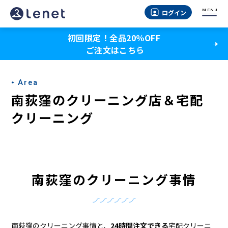
南
MENU
ログイン
荻
初回限定！全品20％OFF
窪
ご注文はこちら
の
ク
Area
リ
南荻窪のクリーニング店＆宅配
ー
クリーニング
ニ
ン
グ
南荻窪のクリーニング事情
店
＆
南荻窪のクリーニング事情と、
24時間注文できる
宅配クリーニ