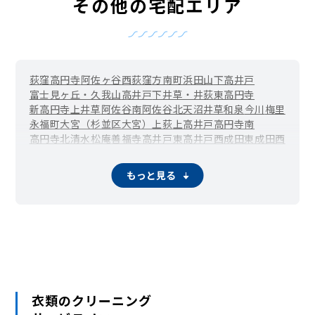
その他の宅配エリア
荻窪
高円寺
阿佐ヶ谷
西荻窪
方南町
浜田山
下高井戸
富士見ヶ丘・久我山
高井戸
下井草・井荻
東高円寺
新高円寺
上井草
阿佐谷南
阿佐谷北
天沼
井草
和泉
今川
梅里
永福町
大宮（杉並区大宮）
上荻
上高井戸
高円寺南
高円寺北
清水
松庵
善福寺
高井戸東
高井戸西
成田東
成田西
西荻南
西荻北
方南
堀ノ内
本天沼
松ノ木
宮前
桃井
和田
もっと見る
衣類のクリーニング