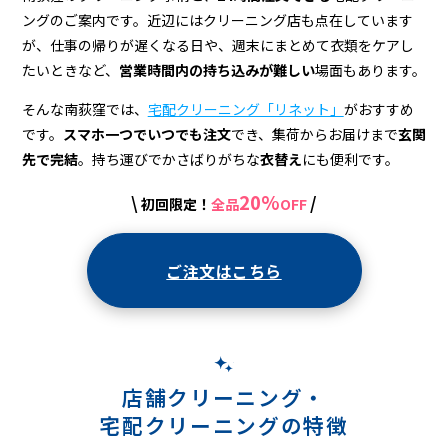
宅
ングのご案内です。近辺にはクリーニング店も点在しています
配
が、仕事の帰りが遅くなる日や、週末にまとめて衣類をケアし
ク
たいときなど、
営業時間内の持ち込みが難しい
場面もあります。
リ
そんな南荻窪では、
宅配クリーニング「リネット」
がおすすめ
です。
スマホ一つでいつでも注文
でき、集荷からお届けまで
玄関
ー
先で完結
。持ち運びでかさばりがちな
衣替え
にも便利です。
ニ
20%
\
/
初回限定！
全品
OFF
ン
グ
ご注文はこちら
店舗クリーニング・
宅配クリーニングの特徴