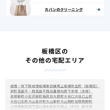
カバンのクリーニング
板橋区の
その他の宅配エリア
成増・地下鉄成増
板橋
東武練馬
上板橋
弥生町（板橋区）
栄町
高島平・西高島平
西台
蓮根
向原
下赤塚（赤塚）
赤塚新町
小豆沢
泉町
稲荷台
大原町
大谷口
大谷口上町
大谷口北町
大山金井町
大山東町
大山西町
加賀
熊野町
小茂根
幸町
坂下
桜川
清水町
志村坂上（志村）
新河岸