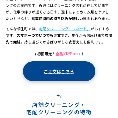
宅
ングのご案内です。近辺にはクリーニング店も点在しています
配
が、仕事の帰りが遅くなる日や、週末にまとめて衣類をケアし
ク
たいときなど、
営業時間内の持ち込みが難しい
場面もあります。
リ
そんな相生町では、
宅配クリーニング「リネット」
がおすすめ
です。
スマホ一つでいつでも注文
でき、集荷からお届けまで
玄関
ー
先で完結
。持ち運びでかさばりがちな
衣替え
にも便利です。
ニ
20%
\
/
初回限定！
全品
OFF
ン
グ
ご注文はこちら
店舗クリーニング・
宅配クリーニングの特徴