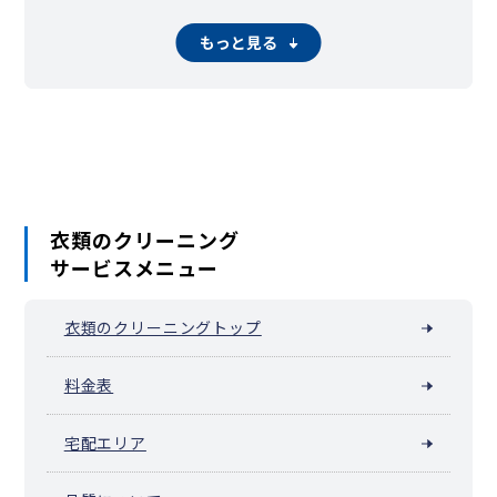
東新町
ときわ台（常磐台）
徳丸
仲宿
中台
仲町
中丸町
本蓮沼（蓮沼町）
氷川町
東坂下
東山町
富士見町
双葉町
もっと見る
舟渡
前野町
三園
南常盤台
宮本町
四葉
若木
稲毛
衣類のクリーニング
サービスメニュー
衣類のクリーニングトップ
料金表
宅配エリア