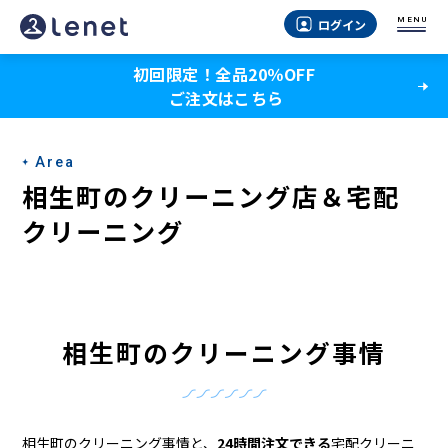
相
MENU
ログイン
生
初回限定！全品20％OFF
町
ご注文はこちら
の
ク
Area
リ
相生町のクリーニング店＆宅配
ー
クリーニング
ニ
ン
グ
相生町のクリーニング事情
店
＆
相生町のクリーニング事情と、
24時間注文できる
宅配クリーニ