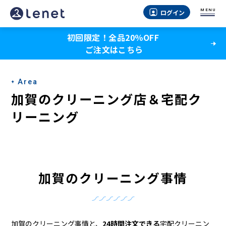
加
MENU
ログイン
賀
初回限定！全品20％OFF
の
ご注文はこちら
ク
リ
Area
ー
加賀のクリーニング店＆宅配ク
ニ
リーニング
ン
グ
店
加賀のクリーニング事情
＆
宅
加賀のクリーニング事情と、
24時間注文できる
宅配クリーニン