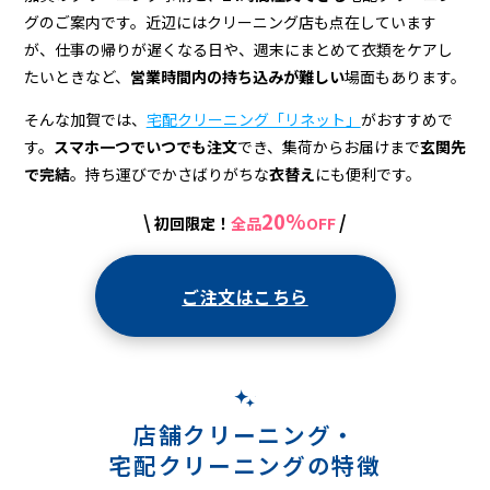
配
グのご案内です。近辺にはクリーニング店も点在しています
ク
が、仕事の帰りが遅くなる日や、週末にまとめて衣類をケアし
リ
たいときなど、
営業時間内の持ち込みが難しい
場面もあります。
ー
そんな加賀では、
宅配クリーニング「リネット」
がおすすめで
す。
スマホ一つでいつでも注文
でき、集荷からお届けまで
玄関先
ニ
で完結
。持ち運びでかさばりがちな
衣替え
にも便利です。
ン
20%
\
/
初回限定！
全品
OFF
グ
ご注文はこちら
店舗クリーニング・
宅配クリーニングの特徴