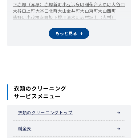
下赤塚（赤塚）
赤塚新町
小豆沢
泉町
稲荷台
大原町
大谷口
大谷口上町
大谷口北町
大山金井町
大山東町
大山西町
熊野町
小茂根
幸町
坂下
桜川
清水町
志村坂上（志村）
新河岸
東新町
ときわ台（常磐台）
徳丸
仲宿
中台
仲町
中丸町
本蓮沼（蓮沼町）
氷川町
東坂下
東山町
富士見町
もっと見る
双葉町
舟渡
前野町
三園
南常盤台
宮本町
四葉
若木
稲毛
衣類のクリーニング
サービスメニュー
衣類のクリーニングトップ
料金表