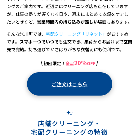
宅
ングのご案内です。近辺にはクリーニング店も点在しています
配
が、仕事の帰りが遅くなる日や、週末にまとめて衣類をケアし
ク
たいときなど、
営業時間内の持ち込みが難しい
場面もあります。
リ
そんな氷川町では、
宅配クリーニング「リネット」
がおすすめ
です。
スマホ一つでいつでも注文
でき、集荷からお届けまで
玄関
ー
先で完結
。持ち運びでかさばりがちな
衣替え
にも便利です。
ニ
20%
\
/
初回限定！
全品
OFF
ン
グ
ご注文はこちら
店舗クリーニング・
宅配クリーニングの特徴