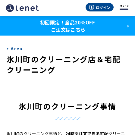
氷
MENU
ログイン
川
初回限定！全品20％OFF
町
ご注文はこちら
の
ク
Area
リ
氷川町のクリーニング店＆宅配
ー
クリーニング
ニ
ン
グ
氷川町のクリーニング事情
店
＆
氷川町のクリーニング事情と、
24時間注文できる
宅配クリーニ