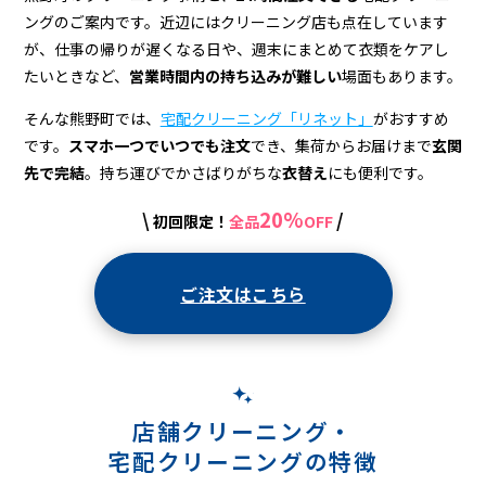
宅
ングのご案内です。近辺にはクリーニング店も点在しています
配
が、仕事の帰りが遅くなる日や、週末にまとめて衣類をケアし
ク
たいときなど、
営業時間内の持ち込みが難しい
場面もあります。
リ
そんな熊野町では、
宅配クリーニング「リネット」
がおすすめ
です。
スマホ一つでいつでも注文
でき、集荷からお届けまで
玄関
ー
先で完結
。持ち運びでかさばりがちな
衣替え
にも便利です。
ニ
20%
\
/
初回限定！
全品
OFF
ン
グ
ご注文はこちら
店舗クリーニング・
宅配クリーニングの特徴