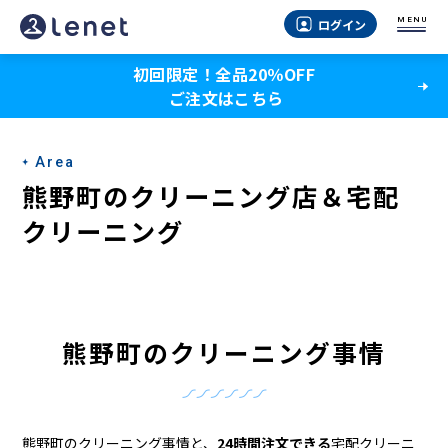
熊
MENU
ログイン
野
初回限定！全品20％OFF
町
ご注文はこちら
の
ク
Area
リ
熊野町のクリーニング店＆宅配
ー
クリーニング
ニ
ン
グ
熊野町のクリーニング事情
店
＆
熊野町のクリーニング事情と、
24時間注文できる
宅配クリーニ