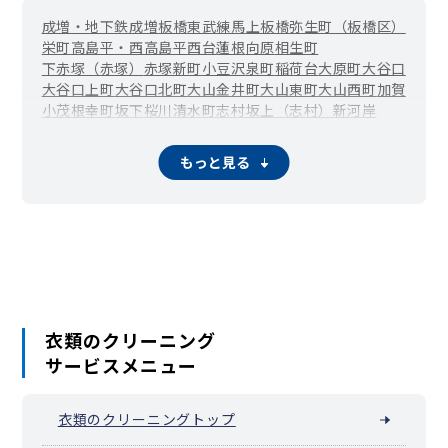
成増・地下鉄成増
板橋
東武練馬
上板橋
弥生町（板橋区）
栄町
高島平・西高島平
西台
蓮根
向原
相生町
下赤塚（赤塚）
赤塚新町
小豆沢
泉町
稲荷台
大原町
大谷口
大谷口上町
大谷口北町
大山金井町
大山東町
大山西町
加賀
小茂根
幸町
坂下
桜川
清水町
志村坂上（志村）
新河岸
東新町
ときわ台（常磐台）
徳丸
仲宿
中台
仲町
中丸町
本蓮沼（蓮沼町）
氷川町
東坂下
東山町
富士見町
双葉町
もっと見る
舟渡
前野町
三園
南常盤台
宮本町
四葉
若木
稲毛
衣類のクリーニング
サービスメニュー
衣類のクリーニングトップ