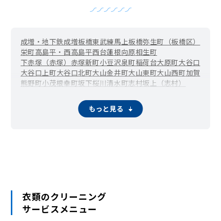
成増・地下鉄成増
板橋
東武練馬
上板橋
弥生町（板橋区）
栄町
高島平・西高島平
西台
蓮根
向原
相生町
下赤塚（赤塚）
赤塚新町
小豆沢
泉町
稲荷台
大原町
大谷口
大谷口上町
大谷口北町
大山金井町
大山東町
大山西町
加賀
熊野町
小茂根
幸町
坂下
桜川
清水町
志村坂上（志村）
東新町
ときわ台（常磐台）
徳丸
仲宿
中台
仲町
中丸町
本蓮沼（蓮沼町）
氷川町
東坂下
東山町
富士見町
双葉町
もっと見る
舟渡
前野町
三園
南常盤台
宮本町
四葉
若木
稲毛
衣類のクリーニング
サービスメニュー