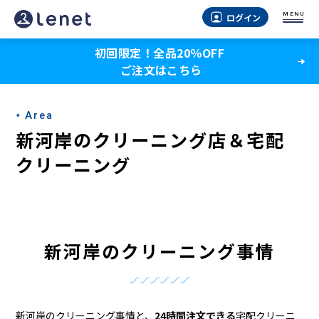
新
MENU
ログイン
河
初回限定！全品20％OFF
岸
ご注文はこちら
の
ク
Area
リ
新河岸のクリーニング店＆宅配
ー
クリーニング
ニ
ン
グ
新河岸のクリーニング事情
店
＆
新河岸のクリーニング事情と、
24時間注文できる
宅配クリーニ