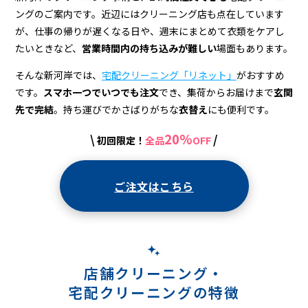
宅
ングのご案内です。近辺にはクリーニング店も点在しています
配
が、仕事の帰りが遅くなる日や、週末にまとめて衣類をケアし
ク
たいときなど、
営業時間内の持ち込みが難しい
場面もあります。
リ
そんな新河岸では、
宅配クリーニング「リネット」
がおすすめ
です。
スマホ一つでいつでも注文
でき、集荷からお届けまで
玄関
ー
先で完結
。持ち運びでかさばりがちな
衣替え
にも便利です。
ニ
20%
\
/
初回限定！
全品
OFF
ン
グ
ご注文はこちら
店舗クリーニング・
宅配クリーニングの特徴