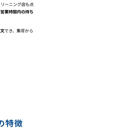
クリーニング店も点
、
営業時間内の持ち
注文
でき、集荷から
の特徴