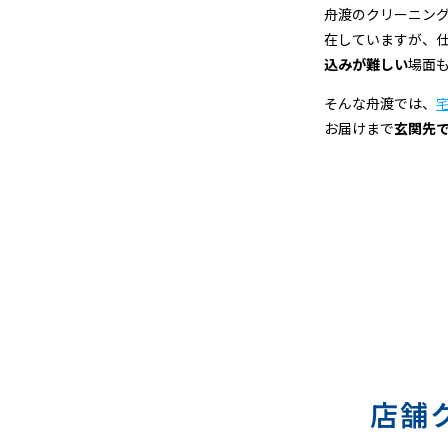
宅
舟渡のクリーニン
在していますが、
配
込みが難しい
場面
ク
そんな舟渡では、
お届けまで
玄関先
リ
ー
ニ
ン
グ
店舗