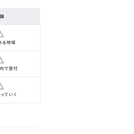
舗
ある地域
内で
受付
っていく