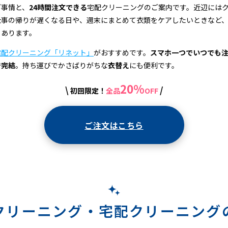
グ事情と、
24時間注文できる
宅配クリーニングのご案内です。近辺には
仕事の帰りが遅くなる日や、週末にまとめて衣類をケアしたいときなど
もあります。
宅配クリーニング「リネット」
がおすすめです。
スマホ一つでいつでも
で完結
。持ち運びでかさばりがちな
衣替え
にも便利です。
20%
\
/
初回限定！
全品
OFF
ご注文はこちら
クリーニング・
宅配クリーニング