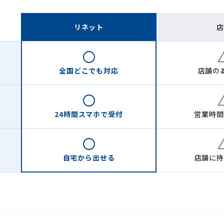
リネット
店
全国どこでも
対応
店舗の
24時間
スマホで受付
営業時間
自宅から
出せる
店舗に
持