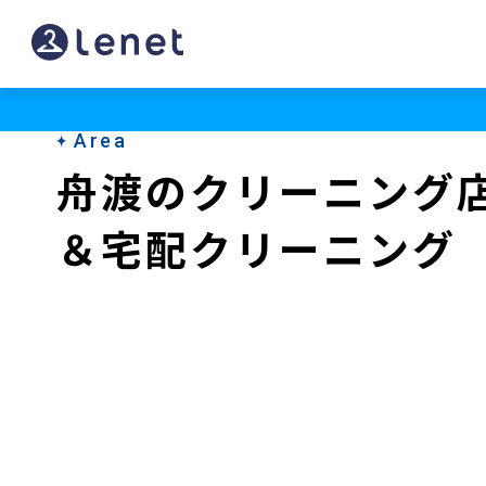
舟
渡
の
Area
ク
舟渡のクリーニング
リ
＆宅配クリーニング
ー
ニ
ン
グ
店
＆