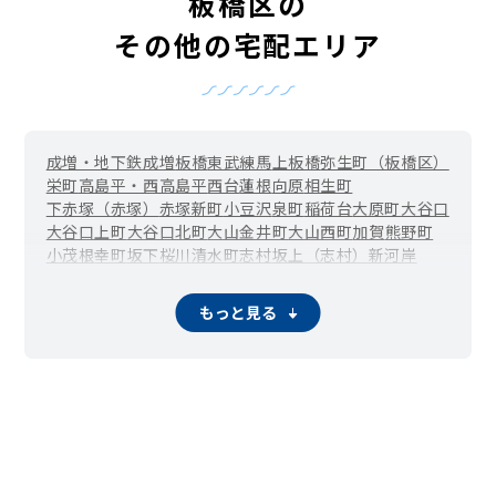
板橋区の
その他の宅配エリア
成増・地下鉄成増
板橋
東武練馬
上板橋
弥生町（板橋区）
栄町
高島平・西高島平
西台
蓮根
向原
相生町
下赤塚（赤塚）
赤塚新町
小豆沢
泉町
稲荷台
大原町
大谷口
大谷口上町
大谷口北町
大山金井町
大山西町
加賀
熊野町
小茂根
幸町
坂下
桜川
清水町
志村坂上（志村）
新河岸
東新町
ときわ台（常磐台）
徳丸
仲宿
中台
仲町
中丸町
本蓮沼（蓮沼町）
氷川町
東坂下
東山町
富士見町
双葉町
もっと見る
舟渡
前野町
三園
南常盤台
宮本町
四葉
若木
稲毛