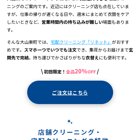
＆
ニングのご案内です。近辺にはクリーニング店も点在していま
宅
すが、仕事の帰りが遅くなる日や、週末にまとめて衣類をケア
配
したいときなど、
営業時間内の持ち込みが難しい
場面もありま
す。
ク
そんな大山東町では、
宅配クリーニング「リネット」
がおすす
リ
めです。
スマホ一つでいつでも注文
でき、集荷からお届けまで
玄
ー
関先で完結
。持ち運びでかさばりがちな
衣替え
にも便利です。
ニ
20%
\
/
初回限定！
全品
OFF
ン
グ
ご注文はこちら
店舗クリーニング・