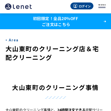
大
MENU
ログイン
山
初回限定！全品20％OFF
東
ご注文はこちら
町
の
Area
ク
大山東町のクリーニング店＆宅
リ
配クリーニング
ー
ニ
ン
大山東町のクリーニング事情
グ
店
大山東町のクリーニング事情と、
24時間注文できる
宅配クリー