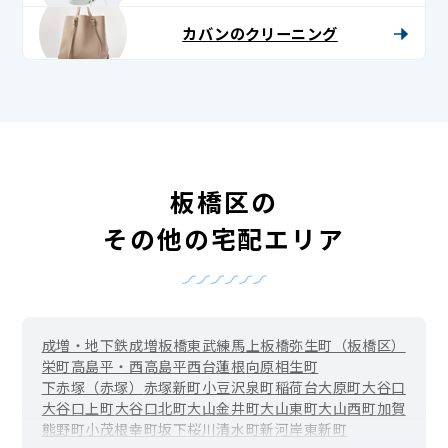
カバンのクリーニング
板橋区の
その他の宅配エリア
成増・地下鉄成増
板橋
東武練馬
上板橋
弥生町（板橋区）
栄町
高島平・西高島平
西台
蓮根
向原
相生町
下赤塚（赤塚）
赤塚新町
小豆沢
泉町
稲荷台
大原町
大谷口
大谷口上町
大谷口北町
大山金井町
大山東町
大山西町
加賀
熊野町
小茂根
幸町
坂下
桜川
清水町
新河岸
東新町