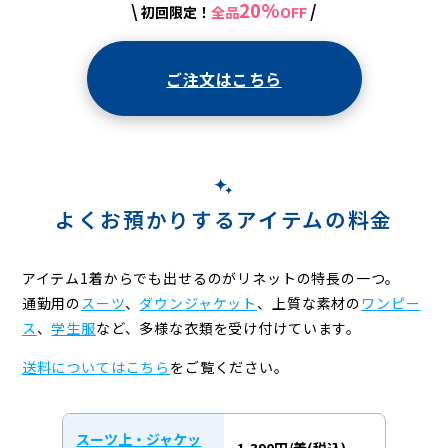
20%
\
/
初回限定！
全品
OFF
ご注文はこちら
よくお預かりするアイテムの料金
アイテム1着からでも出せるのがリネットの特長の一つ。
通勤用の
スーツ
、
ダウンジャケット
、上質な素材の
ワンピー
ス
、
学生服
など、
多様な衣類を受け付けています。
送料についてはこちら
をご覧ください。
スーツ上・ジャケッ
1,390円/着(税込)