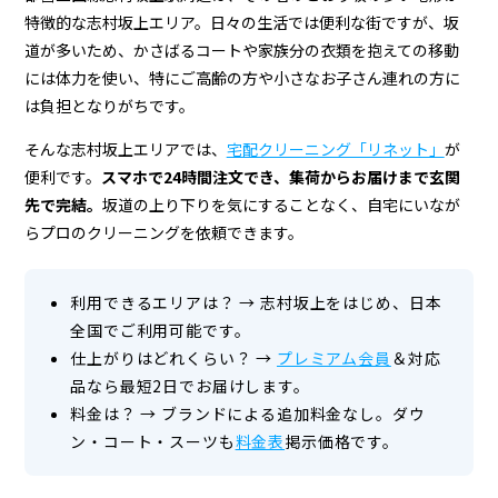
グ
特徴的な志村坂上エリア。日々の生活では便利な街ですが、坂
店
道が多いため、かさばるコートや家族分の衣類を抱えての移動
＆
には体力を使い、特にご高齢の方や小さなお子さん連れの方に
は負担となりがちです。
宅
そんな志村坂上エリアでは、
宅配クリーニング「リネット」
が
配
便利です。
スマホで24時間注文でき、集荷からお届けまで玄関
ク
先で完結。
坂道の上り下りを気にすることなく、自宅にいなが
リ
らプロのクリーニングを依頼できます。
ー
利用できるエリアは？
→
志村坂上をはじめ、日本
ニ
全国でご利用可能です。
ン
仕上がりはどれくらい？
→
プレミアム会員
＆対応
品なら最短2日でお届けします。
グ
料金は？
→
ブランドによる追加料金なし。ダウ
ン・コート・スーツも
料金表
掲示価格です。