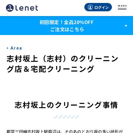
志
MENU
ログイン
村
初回限定！全品20％OFF
坂
ご注文はこちら
上
（志
Area
村）
志村坂上（志村）のクリーニン
の
グ店＆宅配クリーニング
ク
リ
ー
志村坂上のクリーニング事情
ニ
ン
都営三田線志村坂上駅周辺は、その名のとおり坂の多い地形が