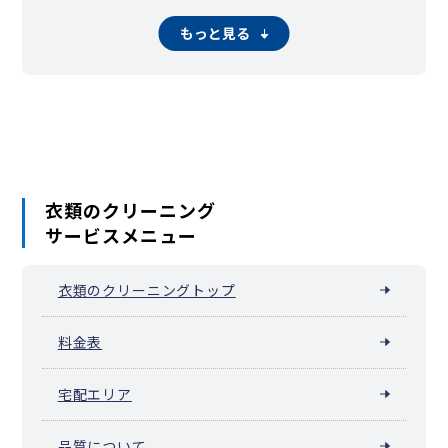
ときわ台（常磐台）
徳丸
仲宿
中台
仲町
中丸町
本蓮沼（蓮沼町）
氷川町
東坂下
東山町
富士見町
双葉町
もっと見る
舟渡
前野町
三園
南常盤台
宮本町
四葉
若木
稲毛
衣類のクリーニング
サービスメニュー
衣類のクリーニングトップ
料金表
宅配エリア
品質について