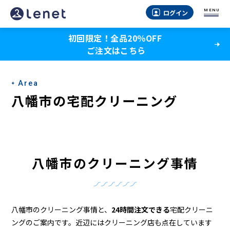
八
MENU
ログイン
幡
初回限定！全品20％OFF
市
ご注文はこちら
の
ク
Area
リ
八幡市の宅配クリーニング
ー
ニ
ン
八幡市のクリーニング事情
グ
店
＆
八幡市のクリーニング事情と、
24時間注文できる
宅配クリーニ
ングのご案内です。近辺にはクリーニング店も点在しています