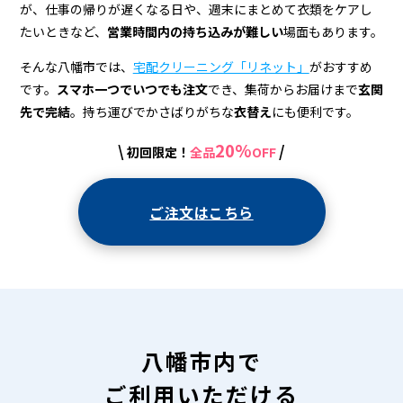
宅
が、仕事の帰りが遅くなる日や、週末にまとめて衣類をケアし
配
たいときなど、
営業時間内の持ち込みが難しい
場面もあります。
ク
そんな八幡市では、
宅配クリーニング「リネット」
がおすすめ
リ
です。
スマホ一つでいつでも注文
でき、集荷からお届けまで
玄関
先で完結
。持ち運びでかさばりがちな
衣替え
にも便利です。
ー
20%
\
/
初回限定！
全品
OFF
ニ
ン
ご注文はこちら
グ
八幡市内で
ご利用いただける