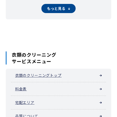
京都市下京区（四条烏丸・四条河原町・四条大宮）
京都市南区
京都市右京区
京都市伏見区
京都市山科区
もっと見る
京都市西京区
福知山市
舞鶴市
綾部市
宇治市
宮津市
亀岡市
城陽市
向日市
長岡京市
京田辺市
京丹後市
南丹市
木津川市
大山崎町
久御山町
井手町
宇治田原町
笠置町
和束町
精華町
南山城村
京丹波町
伊根町
与謝野町
衣類のクリーニング
サービスメニュー
衣類のクリーニングトップ
料金表
宅配エリア
品質について