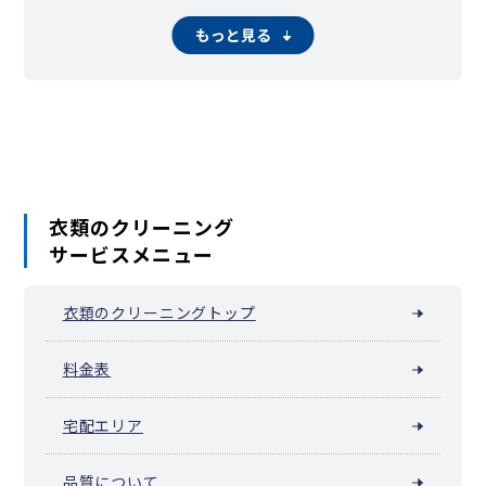
京都市下京区（四条烏丸・四条河原町・四条大宮）
京都市南区
京都市右京区
京都市伏見区
京都市山科区
もっと見る
京都市西京区
福知山市
舞鶴市
綾部市
宇治市
宮津市
亀岡市
城陽市
向日市
長岡京市
八幡市
京田辺市
京丹後市
南丹市
木津川市
大山崎町
久御山町
井手町
宇治田原町
笠置町
精華町
南山城村
京丹波町
伊根町
与謝野町
衣類のクリーニング
サービスメニュー
衣類のクリーニングトップ
料金表
宅配エリア
品質について