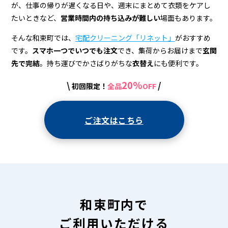
宅
が、仕事の帰りが遅くなる日や、週末にまとめて衣類をケアし
配
たいときなど、
営業時間内の持ち込みが難しい
場面もあります。
ク
そんな和束町では、
宅配クリーニング「リネット」
がおすすめ
リ
です。
スマホ一つでいつでも注文
でき、集荷からお届けまで
玄関
先で完結
。持ち運びでかさばりがちな
衣替え
にも便利です。
ー
20%
\
/
初回限定！
全品
OFF
ニ
ン
ご注文はこちら
グ
和束町内で
ご利用いただける