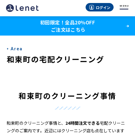
和
MENU
ログイン
束
初回限定！全品20％OFF
町
ご注文はこちら
の
ク
Area
リ
和束町の宅配クリーニング
ー
ニ
ン
和束町のクリーニング事情
グ
店
＆
和束町のクリーニング事情と、
24時間注文できる
宅配クリーニ
ングのご案内です。近辺にはクリーニング店も点在しています