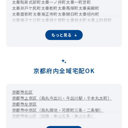
太秦和泉式部町
太秦一ノ井町
太秦一町芝町
太秦井戸ケ尻町
太秦乾町
太秦馬塚町
太秦奥殿町
太秦面影町
太秦海正寺町
太秦開日町
太秦垣内町
太秦帷子ケ辻町
太秦桂ケ原町
太秦桂木町
太秦上刑部町
太秦上ノ段町
太秦唐渡町
太秦川所町
太秦北路町
太秦木ノ下町
太秦京ノ道町
太秦組石町
太秦小手角町
もっと見る
太秦御所ノ内町
太秦御領田町
太秦三尾町
太秦下角田町
太秦下刑部町
太秦椙ケ本町
太秦朱雀町
太秦滝ケ花町
太秦巽町
太秦棚森町
太秦多薮町
太秦垂箕山町
太秦辻ケ本町
太秦土本町
太秦中筋町
太秦中堤町
太秦中山町
太秦西野町
太秦西蜂岡町
太秦野元町
太秦袴田町
太秦蜂岡町
太秦八反田町
太秦東唐渡町
京都府内全域宅配OK
太秦東蜂岡町
太秦樋ノ内町
太秦藤ケ森町
太秦堀池町
太秦堀ケ内町
太秦前ノ田町
太秦松本町
太秦皆正寺町
太秦宮ノ前町
太秦森ケ西町
太秦森ケ東町
太秦森ケ前町
京都市北区
太秦門田町
太秦安井池田町
太秦安井一町田町
京都市上京区（烏丸今出川・今出川駅・千本丸太町）
太秦安井馬塚町
太秦安井奥畑町
太秦安井春日町
京都市左京区
太秦安井北御所町
太秦安井車道町
太秦安井小山町
京都市中京区（烏丸御池・河原町三条・二条駅）
太秦安井辰巳町
太秦安井辻ノ内町
太秦安井西裏町
京都市東山区（祇園・東山五条・東山七条）
太秦安井西沢町
太秦安井二条裏町
太秦安井東裏町
京都市下京区（四条烏丸・四条河原町・四条大宮）
太秦安井藤ノ木町
太秦安井松本町
太秦安井水戸田町
京都市南区
京都市伏見区
京都市山科区
京都市西京区