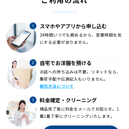
嵯峨鳥居本北代町
嵯峨鳥居本小坂町
嵯峨鳥居本仙翁町
嵯峨鳥居本中筋町
嵯峨鳥居本深谷町
嵯峨鳥居本仏餉田町
嵯峨鳥居本六反町
嵯峨蜻蛉尻町
嵯峨中通町
嵯峨中之島町
嵯峨中又町
嵯峨中山町
嵯峨二尊院門前往生院町
スマホやアプリから申し込む
嵯峨二尊院門前北中院町
嵯峨二尊院門前善光寺山町
嵯峨二尊院門前長神町
嵯峨野秋街道町
嵯峨野有栖川町
24時間いつでも頼めるから、営業時間を気
嵯峨野内田町
嵯峨野神ノ木町
嵯峨野北野町
にする必要がありません。
嵯峨野嵯峨ノ段町
嵯峨野芝野町
嵯峨野清水町
嵯峨野高田町
嵯峨野千代ノ道町
嵯峨野投渕町
嵯峨野西ノ藤町
嵯峨野々宮町
嵯峨野東田町
嵯峨野開町
自宅でお洋服を預ける
嵯峨野南浦町
嵯峨野宮ノ元町
嵯峨野六反田町
嵯峨広沢池下町
嵯峨広沢北下馬野町
嵯峨広沢御所ノ内町
お店への持ち込みは不要。リネットなら、
嵯峨広沢町
嵯峨広沢西裏町
嵯峨広沢南下馬野町
集荷手配や伝票記入もいりません。
嵯峨広沢南野町
嵯峨罧原町
嵯峨水尾大岩
梱包方法について
嵯峨水尾岡ノ窪町
嵯峨水尾北垣内町
嵯峨水尾清和
嵯峨水尾竹ノ尻町
嵯峨水尾鳩ケ巣
嵯峨水尾宮ノ脇町
嵯峨水尾武蔵嶋町
嵯峨明星町
嵯峨柳田町
谷口梅津間町
料金確定・クリーニング
谷口円成寺町
谷口垣ノ内町
谷口唐田ノ内町
谷口園町
検品完了後に料金をメールでお知らせ。1
常盤一ノ井町
常盤馬塚町
常盤御池町
常盤音戸町
着1着丁寧にクリーニングいたします。
常盤柏ノ木町
常盤神田町
常盤北裏町
常盤草木町
常盤窪町
常盤下田町
常盤段ノ上町
常盤出口町
常盤仲之町
常盤西町