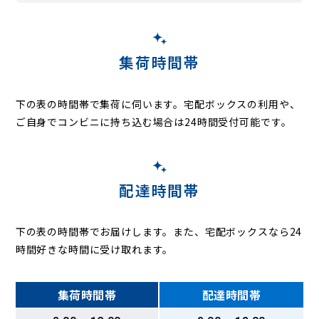
太秦巽町
太秦棚森町
太秦多薮町
太秦垂箕山町
太秦辻ケ本町
太秦土本町
太秦中筋町
太秦中堤町
太秦中山町
太秦西野町
太秦西蜂岡町
太秦野元町
太秦袴田町
太秦蜂岡町
太秦八反田町
太秦東唐渡町
集荷時間帯
太秦東蜂岡町
太秦樋ノ内町
太秦藤ケ森町
太秦堀池町
太秦堀ケ内町
太秦前ノ田町
太秦松本町
太秦皆正寺町
太秦宮ノ前町
太秦森ケ西町
太秦森ケ東町
太秦森ケ前町
下の表の時間帯で集荷に伺います。
宅配ボックスの利用や、
太秦門田町
太秦安井池田町
太秦安井一町田町
ご自身でコンビニに持ち込む場合は24時間受付可能です。
太秦安井馬塚町
太秦安井奥畑町
太秦安井春日町
太秦安井北御所町
太秦安井車道町
太秦安井小山町
太秦安井辰巳町
太秦安井辻ノ内町
太秦安井西裏町
太秦安井西沢町
太秦安井二条裏町
太秦安井東裏町
配達時間帯
太秦安井藤ノ木町
太秦安井松本町
太秦安井水戸田町
太秦安井柳通町
太秦百合ケ本町
宇多野御池町
宇多野御屋敷町
宇多野上ノ谷町
宇多野北ノ院町
下の表の時間帯でお届けします。また、宅配ボックスなら24
宇多野柴橋町
宇多野芝町
宇多野長尾町
宇多野馬場町
時間好きな時間に受け取れます。
宇多野福王子町
宇多野法安寺町
梅ケ畑猪ノ尻町
梅ケ畑上砥町
梅ケ畑上ノ町
梅ケ畑奥殿町
梅ケ畑篝町
梅ケ畑亀石町
梅ケ畑川西町
梅ケ畑久保谷町
集荷時間帯
配達時間帯
梅ケ畑御所ノ口町
梅ケ畑笹江辺町
梅ケ畑清水町
梅ケ畑菖蒲谷
梅ケ畑高雄町
梅ケ畑高鼻町
梅ケ畑栂尾町