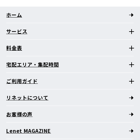
西院南井御料町
西院南寿町
西院南高田町
西院矢掛町
西院安塚町
西院六反田町
嵯峨朝日町
嵯峨愛宕町
ホーム
嵯峨石ケ坪町
嵯峨伊勢ノ上町
嵯峨一本木町
嵯峨梅ノ木町
嵯峨大沢落久保町
嵯峨大沢町
嵯峨大沢柳井手町
嵯峨小倉山小倉町
嵯峨小倉山田渕山町
嵯峨小倉山町
サービス
嵯峨小倉山堂ノ前町
嵯峨小倉山緋明神町
嵯峨小倉山山本町
嵯峨折戸町
嵯峨甲塚町
嵯峨亀ノ尾町
料金表
嵯峨亀山町
嵯峨苅分町
嵯峨観空寺岡崎町
嵯峨観空寺久保殿町
嵯峨観空寺谷町
嵯峨観空寺明水町
嵯峨北堀町
嵯峨清滝一華表町
嵯峨清滝大谷町
宅配エリア・集配時間
嵯峨清滝空也滝町
嵯峨清滝田鶴原町
嵯峨清滝町
嵯峨清滝月ノ輪町
嵯峨清滝深谷町
嵯峨越畑北ノ町
ご利用ガイド
嵯峨越畑正権条
嵯峨越畑尻谷
嵯峨越畑筋違
嵯峨越畑天慶
嵯峨越畑中ノ町
嵯峨越畑鍋浦
嵯峨越畑兵庫前町
嵯峨越畑南ノ町
嵯峨越畑桃原
嵯峨越畑桃原垣内
リネットについて
嵯峨五島町
嵯峨樒原稲荷元町
嵯峨樒原清水町
嵯峨樒原高見町
嵯峨樒原宮ノ上町
嵯峨樒原若宮下町
お客様の声
嵯峨釈迦堂大門町
嵯峨釈迦堂藤ノ木町
嵯峨釈迦堂門前裏柳町
嵯峨釈迦堂門前瀬戸川町
嵯峨釈迦堂門前南中院町
嵯峨新宮町
Lenet MAGAZINE
嵯峨大覚寺門前井頭町
嵯峨大覚寺門前堂ノ前町