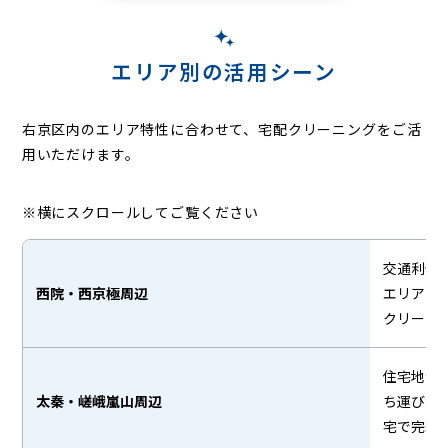
エリア別の活用シーン
右京区内のエリア特性に合わせて、宅配クリーニングをご活
用いただけます。
※横にスクロールしてご覧ください
交通利便
西院・西京極周辺
エリアで
クリーニ
住宅地が
太秦・嵯峨嵐山周辺
ち運びが
宅で完結