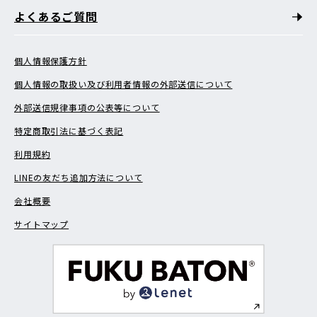
嵯峨大覚寺門前登り町
嵯峨大覚寺門前八軒町
よくあるご質問
嵯峨大覚寺門前宮ノ下町
嵯峨大覚寺門前六道町
嵯峨釣殿町
嵯峨天龍寺油掛町
嵯峨天龍寺今堀町
嵯峨天龍寺北造路町
嵯峨天龍寺車道町
嵯峨天龍寺椎野町
嵯峨天龍寺芒ノ馬場町
嵯峨天龍寺角倉町
個人情報保護方針
嵯峨天龍寺瀬戸川町
嵯峨天龍寺立石町
嵯峨天龍寺造路町
個人情報の取扱い及び利用者情報の外部送信について
嵯峨天龍寺中島町
嵯峨天龍寺広道町
嵯峨天龍寺龍門町
嵯峨天龍寺若宮町
嵯峨鳥居本化野町
嵯峨鳥居本一華表町
外部送信規律事項の公表等について
嵯峨鳥居本北代町
嵯峨鳥居本小坂町
嵯峨鳥居本仙翁町
特定商取引法に基づく表記
嵯峨鳥居本中筋町
嵯峨鳥居本深谷町
嵯峨鳥居本仏餉田町
嵯峨鳥居本六反町
嵯峨蜻蛉尻町
嵯峨中通町
嵯峨中之島町
利用規約
嵯峨中又町
嵯峨中山町
嵯峨二尊院門前往生院町
LINEの友だち追加方法について
嵯峨二尊院門前北中院町
嵯峨二尊院門前善光寺山町
嵯峨二尊院門前長神町
嵯峨野秋街道町
嵯峨野有栖川町
会社概要
嵯峨野内田町
嵯峨野神ノ木町
嵯峨野北野町
嵯峨野嵯峨ノ段町
嵯峨野芝野町
嵯峨野清水町
サイトマップ
嵯峨野高田町
嵯峨野千代ノ道町
嵯峨野投渕町
嵯峨野西ノ藤町
嵯峨野々宮町
嵯峨野東田町
嵯峨野開町
嵯峨野南浦町
嵯峨野宮ノ元町
嵯峨野六反田町
嵯峨広沢池下町
嵯峨広沢北下馬野町
嵯峨広沢御所ノ内町
嵯峨広沢町
嵯峨広沢西裏町
嵯峨広沢南下馬野町
嵯峨広沢南野町
嵯峨罧原町
嵯峨水尾大岩