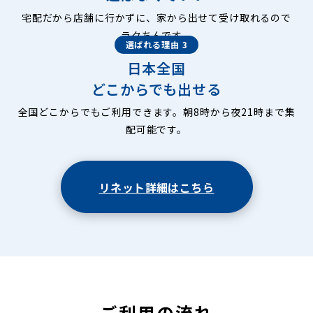
嵯峨観空寺久保殿町
嵯峨観空寺谷町
嵯峨観空寺明水町
宅配だから店舗に行かずに、家から出せて受け取れるので
嵯峨北堀町
嵯峨清滝一華表町
嵯峨清滝大谷町
ラクちんです。
嵯峨清滝空也滝町
嵯峨清滝田鶴原町
嵯峨清滝町
選ばれる理由 3
嵯峨清滝月ノ輪町
嵯峨清滝深谷町
嵯峨越畑北ノ町
日本全国
嵯峨越畑正権条
嵯峨越畑尻谷
嵯峨越畑筋違
嵯峨越畑天慶
嵯峨越畑中ノ町
嵯峨越畑鍋浦
嵯峨越畑兵庫前町
どこからでも出せる
嵯峨越畑南ノ町
嵯峨越畑桃原
嵯峨越畑桃原垣内
全国どこからでもご利用できます。朝8時から夜21時まで集
嵯峨五島町
嵯峨樒原稲荷元町
嵯峨樒原清水町
嵯峨樒原高見町
嵯峨樒原宮ノ上町
嵯峨樒原若宮下町
配可能です。
嵯峨釈迦堂大門町
嵯峨釈迦堂藤ノ木町
嵯峨釈迦堂門前裏柳町
嵯峨釈迦堂門前瀬戸川町
嵯峨釈迦堂門前南中院町
嵯峨新宮町
リネット詳細はこちら
嵯峨大覚寺門前井頭町
嵯峨大覚寺門前堂ノ前町
嵯峨大覚寺門前登り町
嵯峨大覚寺門前八軒町
嵯峨大覚寺門前宮ノ下町
嵯峨大覚寺門前六道町
嵯峨釣殿町
嵯峨天龍寺油掛町
嵯峨天龍寺今堀町
嵯峨天龍寺北造路町
嵯峨天龍寺車道町
嵯峨天龍寺椎野町
嵯峨天龍寺芒ノ馬場町
嵯峨天龍寺角倉町
嵯峨天龍寺瀬戸川町
嵯峨天龍寺立石町
嵯峨天龍寺造路町
嵯峨天龍寺中島町
嵯峨天龍寺広道町
嵯峨天龍寺龍門町
嵯峨天龍寺若宮町
嵯峨鳥居本化野町
嵯峨鳥居本一華表町
ご利用の流れ