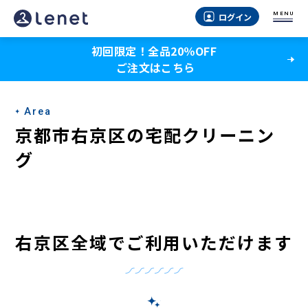
京
MENU
ログイン
都
初回限定！全品20％OFF
市
ご注文はこちら
右
京
Area
区
京都市右京区の宅配クリーニン
の
グ
宅
配
ク
右京区全域でご利用いただけます
リ
ー