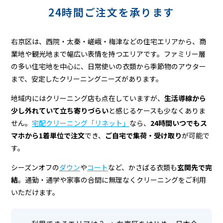
ニ
24時間ご注文を承ります
ン
グ
右京区は、西院・太秦・嵯峨・梅津などの住宅エリアから、商
業地や観光地まで幅広い表情を持つエリアです。ファミリー層
の多い住宅地を中心に、日常使いの衣類から季節物のアウター
まで、安定したクリーニングニーズがあります。
地域内にはクリーニング店も点在していますが、
生活導線から
少し外れていて立ち寄りづらい
と感じるケースも少なくありま
せん。
宅配クリーニング「リネット」
なら、
24時間いつでもス
マホから1着単位で注文
でき、
ご自宅で集荷・受け取り
が可能で
す。
シーズンオフの
ダウン
や
コート
など、かさばる衣類も
玄関先で完
結
。通勤・通学や家事の合間に無理なくクリーニングをご利用
いただけます。