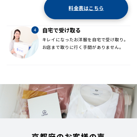
常盤東ノ町
常盤古御所町
常盤村ノ内町
常盤森町
常盤山下町
鳴滝泉谷町
鳴滝泉殿町
鳴滝宇多野谷
料金表はこちら
鳴滝音戸山町
鳴滝川西町
鳴滝桐ケ淵町
鳴滝嵯峨園町
鳴滝白砂
鳴滝宅間町
鳴滝中道町
鳴滝西嵯峨園町
鳴滝蓮池町
鳴滝春木町
鳴滝般若寺町
鳴滝藤ノ木町
自宅で受け取る
鳴滝本町
鳴滝松本町
鳴滝瑞穂町
鳴滝安井殿町
鳴滝蓮花寺町
西京極畔勝町
西京極午塚町
西京極葛野町
キレイになったお洋服を自宅で受け取り。
西京極河原町
西京極河原町裏町
西京極北裏町
お店まで取りに行く手間がありません。
西京極北大入町
西京極北衣手町
西京極北庄境町
西京極郡猪馬場町
西京極郡沢町
西京極郡醍醐田町
西京極郡町
西京極郡附洲町
西京極三反田町
西京極芝ノ下町
西京極下沢町
西京極新田町
西京極新明町
西京極末広町
西京極大門町
西京極町ノ坪町
西京極佃田町
西京極堤下町
西京極堤外町
西京極堤町
西京極徳大寺団子田町
西京極徳大寺西団子田町
西京極殿田町
西京極中沢町
西京極中町
西京極中溝町
西京極長町
西京極南方町
西京極西池田町
西京極西大丸町
西京極西川町
西京極西衣手町
西京極西団子田町
西京極西向河原町
西京極野田町
西京極走上リ町
西京極橋詰町
西京極畑田町
西京極浜ノ本町
西京極火打畑町
西京極東池田町
西京極東大丸町
京都府のお客様の声
西京極東側町
西京極東衣手町
西京極東町