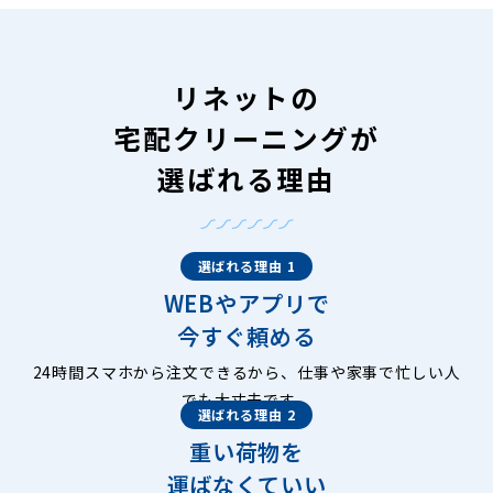
京北下弓削町
京北周山町
京北芹生町
京北田貫町
京北中地町
京北辻町
京北塔町
京北栃本町
京北鳥居町
京北中江町
京北西町
京北灰屋町
京北初川町
京北比賀江町
京北細野町
京北宮町
京北矢代中町
京北弓槻町
西院乾町
リネットの
西院追分町
西院太田町
西院笠目町
西院春日町
西院金槌町
西院上今田町
西院上花田町
西院北井御料町
西院北矢掛町
宅配クリーニングが
西院久田町
西院久保田町
西院高山寺町
西院小米町
西院寿町
西院三蔵町
西院四条畑町
西院清水町
選ばれる理由
西院下花田町
西院春栄町
西院高田町
西院巽町
西院月双町
西院中水町
西院西今田町
西院西貝川町
西院西寿町
西院西三蔵町
西院西淳和院町
西院西高田町
西院西田町
西院西中水町
西院西平町
西院西溝崎町
西院西矢掛町
選ばれる理由 1
西院東今田町
西院東貝川町
西院東淳和院町
西院東中水町
WEBやアプリで
西院坤町
西院日照町
西院平町
西院松井町
西院溝崎町
西院南井御料町
西院南寿町
西院南高田町
西院矢掛町
今すぐ頼める
西院安塚町
西院六反田町
嵯峨朝日町
嵯峨愛宕町
嵯峨石ケ坪町
嵯峨伊勢ノ上町
嵯峨一本木町
嵯峨梅ノ木町
24時間スマホから注文できるから、仕事や家事で忙しい人
嵯峨大沢落久保町
嵯峨大沢町
嵯峨大沢柳井手町
でも大丈夫です。
選ばれる理由 2
嵯峨小倉山小倉町
嵯峨小倉山田渕山町
嵯峨小倉山町
嵯峨小倉山堂ノ前町
嵯峨小倉山緋明神町
重い荷物を
嵯峨小倉山山本町
嵯峨折戸町
嵯峨甲塚町
嵯峨亀ノ尾町
運ばなくていい
嵯峨亀山町
嵯峨苅分町
嵯峨観空寺岡崎町