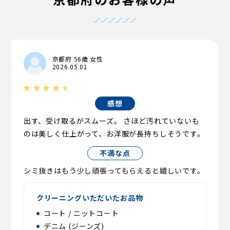
西京極東向河原町
西京極古浜町
西京極前田町
西京極豆田町
西京極南大入町
西京極南衣手町
西京極南庄境町
西京極宮ノ東町
西京極薮ノ下町
西京極薮開町
花園一条田町
花園猪ノ毛町
花園伊町
花園内畑町
花園円成寺町
花園扇野町
花園大薮町
京都府 56歳 女性
花園岡ノ本町
花園春日町
花園木辻北町
花園木辻南町
2026.05.01
花園車道町
花園坤南町
花園艮北町
花園巽南町
花園鷹司町
花園段ノ岡町
花園土堂町
花園寺ノ内町
花園寺ノ中町
花園寺ノ前町
花園天授ケ岡町
花園中御門町
花園馬代町
感想
花園宮ノ上町
花園妙心寺町
花園八ツ口町
花園薮ノ下町
山越乾町
山越巽町
山越中町
山越西町
山越東町
出す、受け取るがスムーズ。 さほど汚れていないも
山ノ内荒木町
山ノ内池尻町
山ノ内大町
山ノ内北ノ口町
のは美しく仕上がって、お洋服が長持ちしそうです。
山ノ内五反田町
山ノ内赤山町
山ノ内瀬戸畑町
山ノ内苗町
山ノ内中畑町
山ノ内西裏町
山ノ内西八反田町
不満な点
山ノ内御堂殿町
山ノ内宮前町
山ノ内宮脇町
山ノ内山ノ下町
山ノ内養老町
龍安寺池ノ下町
シミ抜きはもう少し頑張ってもらえると嬉しいです。
龍安寺衣笠下町
龍安寺五反田町
龍安寺御陵ノ下町
龍安寺斎宮町
龍安寺住吉町
龍安寺玉津芝町
クリーニングいただいたお品物
龍安寺塔ノ下町
龍安寺西ノ川町
龍安寺山田町
コート / ニットコート
デニム (ジーンズ)