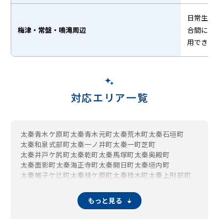
日常生活
梅津・常盤・鳴滝周辺
合間に利
用できま
対応エリア一覧
太秦青木ケ原町
太秦青木元町
太秦荒木町
太秦石垣町
太秦和泉式部町
太秦一ノ井町
太秦一町芝町
太秦井戸ケ尻町
太秦乾町
太秦馬塚町
太秦奥殿町
太秦面影町
太秦海正寺町
太秦開日町
太秦垣内町
太秦帷子ケ辻町
太秦桂ケ原町
太秦桂木町
太秦上刑部町
太秦上ノ段町
太秦唐渡町
太秦川所町
太秦北路町
太秦木ノ下町
太秦京ノ道町
太秦組石町
太秦小手角町
もっと見る
太秦御所ノ内町
太秦御領田町
太秦三尾町
太秦下角田町
太秦下刑部町
太秦椙ケ本町
太秦朱雀町
太秦滝ケ花町