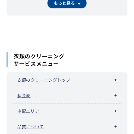
太秦安井柳通町
太秦百合ケ本町
宇多野御池町
もっと見る
福知山市
舞鶴市
綾部市
宇治市
宮津市
亀岡市
城陽市
向日市
宇多野御屋敷町
宇多野上ノ谷町
宇多野北ノ院町
長岡京市
八幡市
京田辺市
京丹後市
南丹市
木津川市
宇多野柴橋町
宇多野芝町
宇多野長尾町
宇多野馬場町
大山崎町
久御山町
井手町
宇治田原町
笠置町
和束町
精華町
宇多野福王子町
宇多野法安寺町
梅ケ畑猪ノ尻町
南山城村
京丹波町
伊根町
与謝野町
梅ケ畑上砥町
梅ケ畑上ノ町
梅ケ畑奥殿町
梅ケ畑篝町
梅ケ畑亀石町
梅ケ畑川西町
梅ケ畑久保谷町
梅ケ畑御所ノ口町
梅ケ畑笹江辺町
梅ケ畑清水町
梅ケ畑菖蒲谷
梅ケ畑高雄町
梅ケ畑高鼻町
梅ケ畑栂尾町
梅ケ畑殿畑町
梅ケ畑中嶋町
梅ケ畑中田町
梅ケ畑中縄手町
衣類のクリーニング
梅ケ畑西ノ畑町
梅ケ畑畑ノ下町
梅ケ畑畑町
梅ケ畑引地町
サービスメニュー
梅ケ畑檜社町
梅ケ畑広芝町
梅ケ畑古田町
梅ケ畑槇尾町
梅ケ畑御経坂町
梅ケ畑宮ノ口町
梅ケ畑向ノ地町
梅ケ畑薮ノ下町
梅ケ畑山崎町
梅津石灘町
梅津上田町
衣類のクリーニングトップ
梅津大縄場町
梅津構口町
梅津神田町
梅津北浦町
梅津北川町
梅津北町
梅津後藤町
梅津坂本町
梅津尻溝町
梅津高畝町
梅津段町
梅津堤上町
梅津堤下町
梅津徳丸町
料金表
梅津中倉町
梅津中村町
梅津西浦町
梅津林口町
梅津東構口町
梅津開キ町
梅津フケノ川町
梅津罧原町
宅配エリア
梅津前田町
梅津南上田町
梅津南広町
梅津南町
御室大内
御室岡ノ裾町
御室小松野町
御室芝橋町
御室住吉山町
御室竪町
御室双岡町
音戸山山ノ茶屋町
北嵯峨赤坂町
品質について
北嵯峨北ノ段町
北嵯峨気比社町
北嵯峨山王町