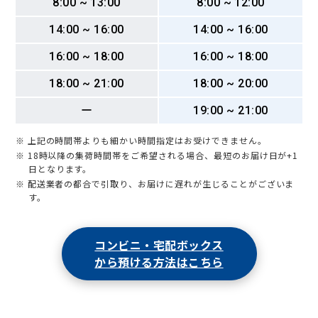
8:00 ~ 13:00
8:00 ~ 12:00
梅ケ畑殿畑町
梅ケ畑中嶋町
梅ケ畑中田町
梅ケ畑中縄手町
梅ケ畑西ノ畑町
梅ケ畑畑ノ下町
梅ケ畑畑町
梅ケ畑引地町
14:00 ~ 16:00
14:00 ~ 16:00
梅ケ畑檜社町
梅ケ畑広芝町
梅ケ畑古田町
梅ケ畑槇尾町
梅ケ畑御経坂町
梅ケ畑宮ノ口町
梅ケ畑向ノ地町
16:00 ~ 18:00
16:00 ~ 18:00
梅ケ畑薮ノ下町
梅ケ畑山崎町
梅津石灘町
梅津上田町
梅津大縄場町
梅津構口町
梅津神田町
梅津北浦町
18:00 ~ 21:00
18:00 ~ 20:00
梅津北川町
梅津北町
梅津後藤町
梅津坂本町
梅津尻溝町
梅津高畝町
梅津段町
梅津堤上町
梅津堤下町
梅津徳丸町
ー
19:00 ~ 21:00
梅津中倉町
梅津中村町
梅津西浦町
梅津林口町
梅津東構口町
梅津開キ町
梅津フケノ川町
梅津罧原町
※ 上記の時間帯よりも細かい時間指定はお受けできません。
梅津前田町
梅津南上田町
梅津南広町
梅津南町
御室大内
※ 18時以降の集荷時間帯をご希望される場合、最短のお届け日が+1
御室岡ノ裾町
御室小松野町
御室芝橋町
御室住吉山町
日となります。
御室竪町
御室双岡町
音戸山山ノ茶屋町
北嵯峨赤坂町
※ 配送業者の都合で引取り、お届けに遅れが生じることがございま
す。
北嵯峨北ノ段町
北嵯峨気比社町
北嵯峨山王町
北嵯峨長刀坂町
北嵯峨名古曽町
北嵯峨八丈町
北嵯峨洞ノ内町
北嵯峨六代芝町
京北赤石町
京北明石町
コンビニ・宅配ボックス
京北浅江町
京北井崎町
京北井戸町
京北宇野町
京北漆谷町
京北大野町
京北小塩町
京北柏原町
京北片波町
から預ける方法はこちら
京北上黒田町
京北上中町
京北上弓削町
京北熊田町
京北五本松町
京北塩田町
京北室谷町
京北下宇津町
京北下熊田町
京北下黒田町
京北下町
京北下中町