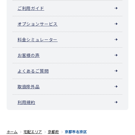
北嵯峨長刀坂町
北嵯峨名古曽町
北嵯峨八丈町
ご利用ガイド
北嵯峨洞ノ内町
北嵯峨六代芝町
京北赤石町
京北明石町
京北浅江町
京北井崎町
京北井戸町
京北宇野町
京北漆谷町
京北大野町
京北小塩町
京北柏原町
京北片波町
オプションサービス
京北上黒田町
京北上中町
京北上弓削町
京北熊田町
京北五本松町
京北塩田町
京北室谷町
京北下宇津町
料金シミュレーター
京北下熊田町
京北下黒田町
京北下町
京北下中町
京北下弓削町
京北周山町
京北芹生町
京北田貫町
京北中地町
京北辻町
京北塔町
京北栃本町
京北鳥居町
お客様の声
京北中江町
京北西町
京北灰屋町
京北初川町
京北比賀江町
京北細野町
京北宮町
京北矢代中町
京北弓槻町
西院乾町
よくあるご質問
西院追分町
西院太田町
西院笠目町
西院春日町
西院金槌町
西院上今田町
西院上花田町
西院北井御料町
西院北矢掛町
取扱除外品
西院久田町
西院久保田町
西院高山寺町
西院小米町
西院寿町
西院三蔵町
西院四条畑町
西院清水町
西院下花田町
西院春栄町
西院高田町
西院巽町
西院月双町
利用規約
西院中水町
西院西今田町
西院西貝川町
西院西寿町
西院西三蔵町
西院西淳和院町
西院西高田町
西院西田町
西院西中水町
西院西平町
西院西溝崎町
西院西矢掛町
西院東今田町
西院東貝川町
西院東淳和院町
西院東中水町
西院坤町
西院日照町
西院平町
西院松井町
西院溝崎町
ホーム
宅配エリア
京都府
京都市右京区