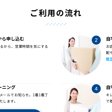
ご利用の流れ
から申し込む
自
めるから、営業時間を気にする
お
配
梱
ーニング
自
メールでお知らせ。1着1着丁
キ
たします。
で