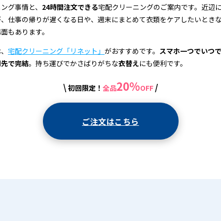
ニング事情と、
24時間注文できる
宅配クリーニングのご案内です。近辺
が、仕事の帰りが遅くなる日や、週末にまとめて衣類をケアしたいとき
場面もあります。
は、
宅配クリーニング「リネット」
がおすすめです。
スマホ一つでいつ
関先で完結
。持ち運びでかさばりがちな
衣替え
にも便利です。
20%
\
/
初回限定！
全品
OFF
ご注文はこちら