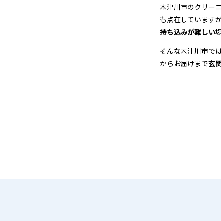
店
木津川市のクリー
も点在しています
＆
持ち込みが難しい
宅
そんな木津川市で
からお届けまで
玄
配
ク
リ
ー
ニ
ン
グ