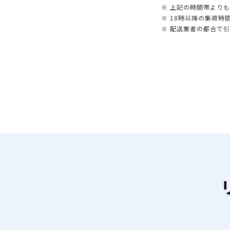
※ 上記の時間帯より
※ 18時以降の集荷
※ 配送業者の都合で