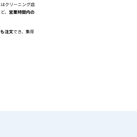
にはクリーニング店
など、
営業時間内の
でも注文
でき、集荷