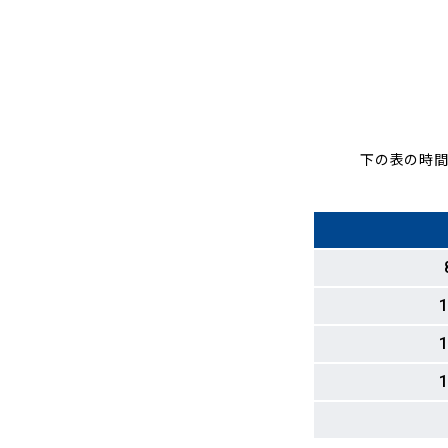
下の表の時間
1
1
1