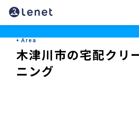
木
津
川
Area
市
木津川市の宅配クリ
の
ニング
ク
リ
ー
ニ
ン
グ