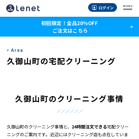
久
MENU
ログイン
御
初回限定！全品20％OFF
山
ご注文はこちら
町
の
Area
ク
久御山町の宅配クリーニング
リ
ー
ニ
久御山町のクリーニング事情
ン
グ
店
久御山町のクリーニング事情と、
24時間注文できる
宅配クリー
ニングのご案内です。近辺にはクリーニング店も点在していま