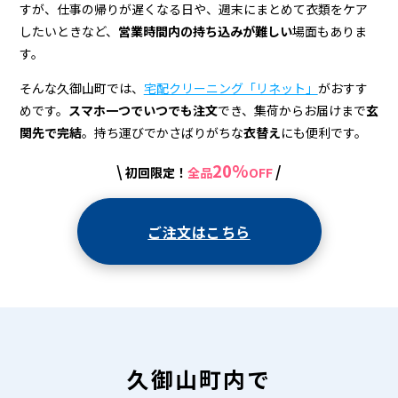
＆
すが、仕事の帰りが遅くなる日や、週末にまとめて衣類をケア
宅
したいときなど、
営業時間内の持ち込みが難しい
場面もありま
す。
配
ク
そんな久御山町では、
宅配クリーニング「リネット」
がおすす
めです。
スマホ一つでいつでも注文
でき、集荷からお届けまで
玄
リ
関先で完結
。持ち運びでかさばりがちな
衣替え
にも便利です。
ー
20%
\
/
初回限定！
全品
OFF
ニ
ン
ご注文はこちら
グ
久御山町内で