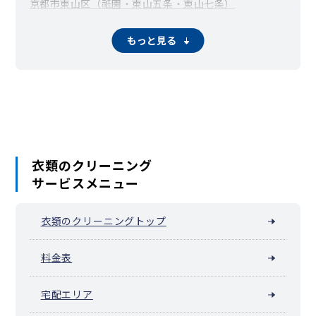
京都市東山区（祇園・東山五条・東山七条）
京都市下京区（四条烏丸・四条河原町・四条大宮）
京都市南区
京都市右京区
京都市伏見区
京都市山科区
もっと見る
京都市西京区
福知山市
舞鶴市
綾部市
宇治市
宮津市
亀岡市
城陽市
向日市
長岡京市
八幡市
京田辺市
京丹後市
南丹市
木津川市
大山崎町
井手町
宇治田原町
笠置町
和束町
精華町
南山城村
京丹波町
伊根町
与謝野町
衣類のクリーニング
サービスメニュー
衣類のクリーニングトップ
料金表
宅配エリア