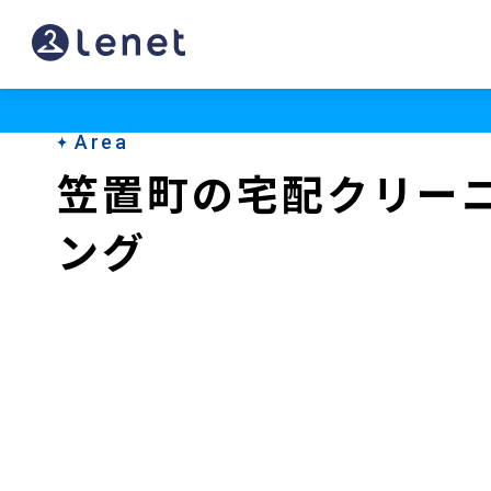
笠
置
町
Area
の
笠置町の宅配クリー
ク
ング
リ
ー
ニ
ン
グ
店