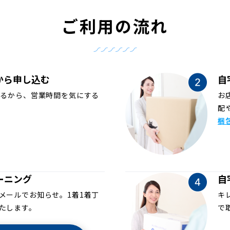
ご利用の流れ
から申し込む
自
めるから、営業時間を気にする
お
配
梱
ーニング
自
メールでお知らせ。1着1着丁
キ
たします。
で