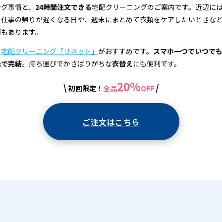
ング事情と、
24時間注文できる
宅配クリーニングのご案内です。近辺に
、仕事の帰りが遅くなる日や、週末にまとめて衣類をケアしたいときな
面もあります。
、
宅配クリーニング「リネット」
がおすすめです。
スマホ一つでいつで
先で完結
。持ち運びでかさばりがちな
衣替え
にも便利です。
20%
\
/
初回限定！
全品
OFF
ご注文はこちら