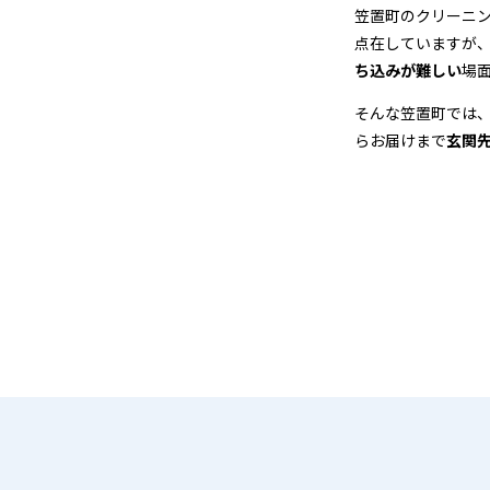
＆
笠置町のクリーニ
点在していますが
宅
ち込みが難しい
場
配
そんな笠置町では
らお届けまで
玄関
ク
リ
ー
ニ
ン
グ