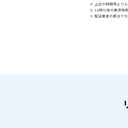
※ 上記の時間帯より
※ 18時以降の集荷
※ 配送業者の都合で