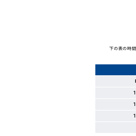
下の表の時間
1
1
1