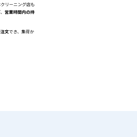
はクリーニング店も
ど、
営業時間内の持
も注文
でき、集荷か