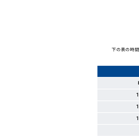
下の表の時間
1
1
1