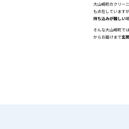
店
大山崎町のクリー
も点在しています
＆
持ち込みが難しい
宅
そんな大山崎町で
からお届けまで
玄
配
ク
リ
ー
ニ
ン
グ