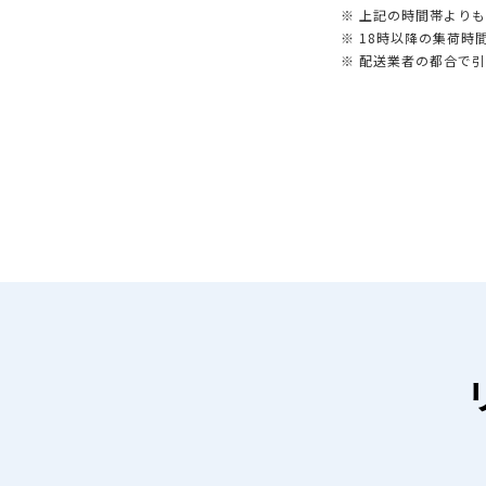
※ 上記の時間帯より
※ 18時以降の集荷
※ 配送業者の都合で