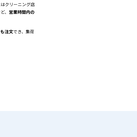
にはクリーニング店
など、
営業時間内の
でも注文
でき、集荷