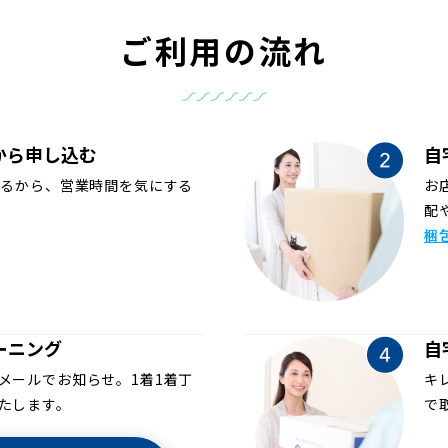
ご利用の流れ
から申し込む
自
めるから、営業時間を気にする
お
配
梱
ーニング
自
メールでお知らせ。1着1着丁
キ
たします。
で