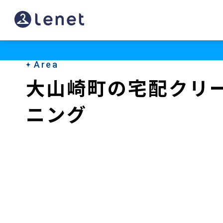
大
山
崎
Area
町
大山崎町の宅配クリ
の
ニング
ク
リ
ー
ニ
ン
グ