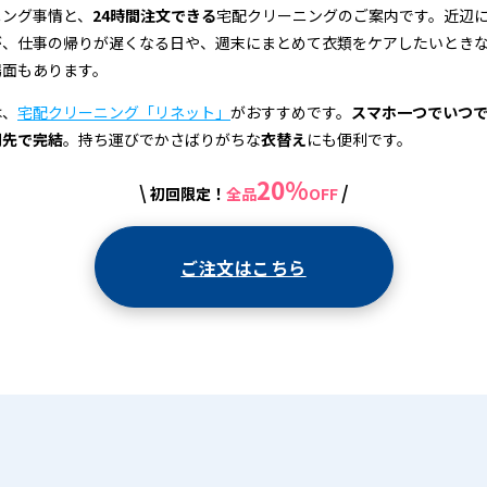
ニング事情と、
24時間注文できる
宅配クリーニングのご案内です。近辺
が、仕事の帰りが遅くなる日や、週末にまとめて衣類をケアしたいとき
場面もあります。
は、
宅配クリーニング「リネット」
がおすすめです。
スマホ一つでいつ
関先で完結
。持ち運びでかさばりがちな
衣替え
にも便利です。
20%
\
/
初回限定！
全品
OFF
ご注文はこちら