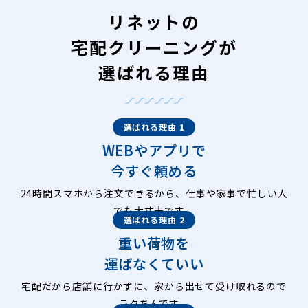
紫竹北栗栖町
紫竹北大門町
紫竹栗栖町
紫竹下梅ノ木町
リネットの
紫竹下高才町
紫竹下芝本町
紫竹下園生町
紫竹下竹殿町
紫竹下長目町
紫竹下ノ岸町
紫竹下本町
紫竹下緑町
宅配クリーニングが
紫竹西南町
紫竹西北町
紫竹高縄町
紫竹竹殿町
紫竹大門町
紫竹西栗栖町
紫竹西高縄町
紫竹西大門町
紫竹西野山町
選ばれる理由
紫竹西野山東町
紫竹西桃ノ本町
紫竹東栗栖町
紫竹東高縄町
紫竹東大門町
紫竹東桃ノ本町
紫竹桃ノ本町
新御霊口町
上善寺門前町
杉阪北尾
杉阪道風町
杉阪都町
大将軍一条町
大将軍川端町
大将軍坂田町
大将軍西鷹司町
選ばれる理由 1
大将軍西町
大将軍東鷹司町
大将軍南一条町
鷹峯大谷町
WEBやアプリで
鷹峯上ノ町
鷹峯北鷹峯町
鷹峯木ノ畑町
鷹峯旧土居町
鷹峯黒門町
鷹峯光悦町
鷹峯千束町
鷹峯土天井町
今すぐ頼める
鷹峯堂ノ庭町
鷹峯藤林町
鷹峯仏谷
鷹峯堀越町
鷹峯南鷹峯町
長乗西町
長乗東町
天寧寺門前町
等持院北町
24時間スマホから注文できるから、仕事や家事で忙しい人
等持院中町
等持院西町
等持院東町
等持院南町
中川川登
でも大丈夫です。
選ばれる理由 2
中川北山町
中川中山
中川西山
中川東山
西賀茂井ノ口町
西賀茂今原町
西賀茂大栗町
西賀茂大道口町
西賀茂大深町
重い荷物を
西賀茂蛙ケ谷
西賀茂柿ノ木町
西賀茂笠松
西賀茂蟹ケ坂町
運ばなくていい
西賀茂鹿ノ下町
西賀茂上庄田町
西賀茂川上町
西賀茂北今原町
西賀茂北川上町
西賀茂北鎮守菴町
宅配だから店舗に行かずに、家から出せて受け取れるので
西賀茂北山ノ森町
西賀茂下庄田町
西賀茂城山
ラクちんです。
西賀茂神光院町
西賀茂角社町
西賀茂鎮守菴町