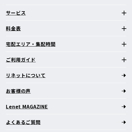
等持院中町
等持院西町
等持院東町
等持院南町
中川川登
中川北山町
中川中山
中川西山
中川東山
西賀茂井ノ口町
サービス
西賀茂今原町
西賀茂大栗町
西賀茂大道口町
西賀茂大深町
西賀茂蛙ケ谷
西賀茂柿ノ木町
西賀茂笠松
西賀茂蟹ケ坂町
料金表
西賀茂鹿ノ下町
西賀茂上庄田町
西賀茂川上町
西賀茂北今原町
西賀茂北川上町
西賀茂北鎮守菴町
西賀茂北山ノ森町
西賀茂下庄田町
西賀茂城山
宅配エリア・集配時間
西賀茂神光院町
西賀茂角社町
西賀茂鎮守菴町
西賀茂中川上町
西賀茂西氷室町
西賀茂榿ノ木町
ご利用ガイド
西賀茂樋ノ口町
西賀茂氷室町
西賀茂船山
西賀茂蓬来谷
西賀茂坊ノ後町
西賀茂丸川町
西賀茂円峰
西賀茂水垣町
西賀茂南今原町
西賀茂南大栗町
西賀茂南川上町
リネットについて
西賀茂山ノ森町
西賀茂鑓磨岩
平野上八丁柳町
平野上柳町
平野桜木町
平野鳥居前町
平野八丁柳町
平野東柳町
お客様の声
平野宮北町
平野宮敷町
平野宮西町
平野宮本町
真弓善福
真弓八幡町
紫野今宮町
紫野上野町
紫野雲林院町
紫野上柏野町
紫野上御所田町
紫野上石龍町
紫野上築山町
Lenet MAGAZINE
紫野上鳥田町
紫野上御輿町
紫野上門前町
紫野上柳町
紫野上若草町
紫野北花ノ坊町
紫野北舟岡町
紫野郷ノ上町
よくあるご質問
紫野下柏野町
紫野下石龍町
紫野下築山町
紫野下鳥田町
紫野下御輿町
紫野下門前町
紫野下柳町
紫野下若草町