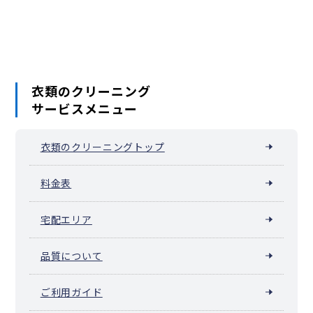
和束町
精華町
南山城村
京丹波町
伊根町
与謝野町
上賀茂豊田町
上賀茂中大路町
上賀茂中嶋河原町
上賀茂中ノ河原町
上賀茂中ノ坂町
上賀茂中山町
上賀茂二軒家町
上賀茂西上之段町
上賀茂西河原町
上賀茂西後藤町
上賀茂狭間町
上賀茂柊谷町
上賀茂東上之段町
上賀茂東後藤町
上賀茂備後田町
上賀茂藤ノ木町
上賀茂舟着町
上賀茂前田町
上賀茂松本町
衣類のクリーニング
上賀茂御薗口町
上賀茂深泥池町
上賀茂南大路町
サービスメニュー
上賀茂向梅町
上賀茂向縄手町
上賀茂女夫岩町
上賀茂本山
上賀茂薮田町
上賀茂山本町
上賀茂六段田町
上御霊上江町
上清蔵口町
北野上白梅町
北野紅梅町
北野下白梅町
衣類のクリーニングトップ
北野西白梅町
北野東紅梅町
衣笠赤阪町
衣笠荒見町
衣笠大祓町
衣笠鏡石町
衣笠街道町
衣笠北荒見町
衣笠北高橋町
衣笠北天神森町
衣笠衣笠山町
料金表
衣笠御所ノ内町
衣笠総門町
衣笠高橋町
衣笠天神森町
衣笠西御所ノ内町
衣笠西尊上院町
衣笠西馬場町
宅配エリア
衣笠西開キ町
衣笠馬場町
衣笠東御所ノ内町
衣笠東尊上院町
衣笠東開キ町
衣笠氷室町
衣笠開キ町
金閣寺町
雲ケ畑出谷町
雲ケ畑中津川町
雲ケ畑中畑町
品質について
鞍馬口町
小松原北町
小松原南町
小山板倉町
小山上板倉町
小山上内河原町
小山上初音町
小山上花ノ木町
小山上総町
ご利用ガイド
小山北大野町
小山北上総町
小山北玄以町
小山下板倉町
小山下内河原町
小山下初音町
小山下花ノ木町
小山下総町