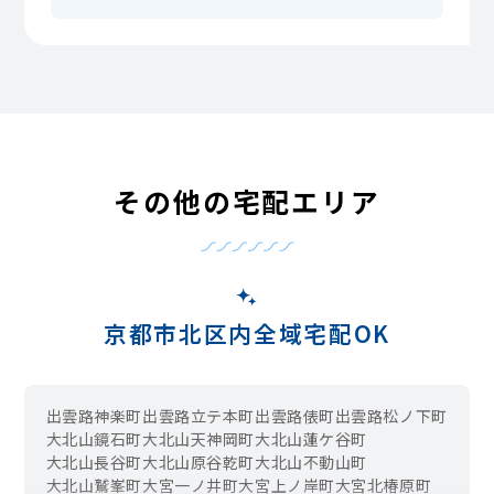
その他の宅配エリア
京都市北区内全域宅配OK
出雲路神楽町
出雲路立テ本町
出雲路俵町
出雲路松ノ下町
大北山鏡石町
大北山天神岡町
大北山蓮ケ谷町
大北山長谷町
大北山原谷乾町
大北山不動山町
大北山鷲峯町
大宮一ノ井町
大宮上ノ岸町
大宮北椿原町