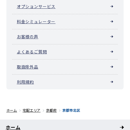
小山町
小山中溝町
小山西大野町
小山西上総町
オプションサービス
小山西玄以町
小山西花池町
小山西元町
小山初音町
小山花ノ木町
小山東大野町
小山東玄以町
小山東花池町
料金シミュレーター
小山東元町
小山堀池町
小山南大野町
小山南上総町
小山元町
紫竹牛若町
紫竹上梅ノ木町
紫竹上高才町
紫竹上芝本町
紫竹上園生町
紫竹上竹殿町
紫竹上長目町
お客様の声
紫竹上ノ岸町
紫竹上堀川町
紫竹上本町
紫竹上緑町
紫竹北栗栖町
紫竹北大門町
紫竹栗栖町
紫竹下梅ノ木町
よくあるご質問
紫竹下高才町
紫竹下芝本町
紫竹下園生町
紫竹下竹殿町
紫竹下長目町
紫竹下ノ岸町
紫竹下本町
紫竹下緑町
取扱除外品
紫竹西南町
紫竹西北町
紫竹高縄町
紫竹竹殿町
紫竹大門町
紫竹西栗栖町
紫竹西高縄町
紫竹西大門町
紫竹西野山町
紫竹西野山東町
紫竹西桃ノ本町
紫竹東栗栖町
利用規約
紫竹東高縄町
紫竹東大門町
紫竹東桃ノ本町
紫竹桃ノ本町
新御霊口町
上善寺門前町
杉阪北尾
杉阪道風町
杉阪都町
大将軍一条町
大将軍川端町
大将軍坂田町
大将軍西鷹司町
大将軍西町
大将軍東鷹司町
大将軍南一条町
鷹峯大谷町
鷹峯上ノ町
鷹峯北鷹峯町
鷹峯木ノ畑町
鷹峯旧土居町
ホーム
宅配エリア
京都府
京都市北区
鷹峯黒門町
鷹峯光悦町
鷹峯千束町
鷹峯土天井町
鷹峯堂ノ庭町
鷹峯藤林町
鷹峯仏谷
鷹峯堀越町
ホーム
鷹峯南鷹峯町
長乗西町
長乗東町
天寧寺門前町
等持院北町