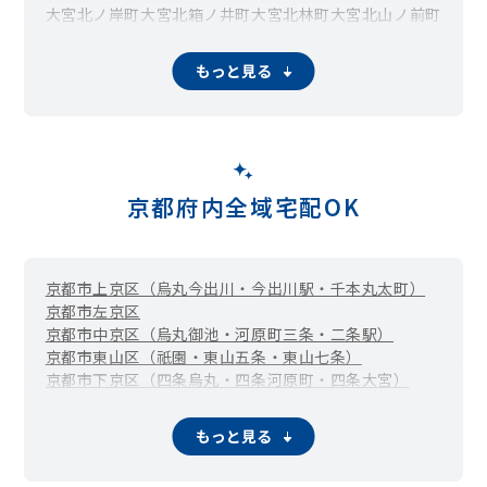
大宮北ノ岸町
大宮北箱ノ井町
大宮北林町
大宮北山ノ前町
大宮玄琢北東町
大宮玄琢北町
大宮玄琢南町
大宮釈迦谷
大宮田尻町
大宮土居町
大宮中総門口町
大宮中ノ社町
もっと見る
大宮中林町
大宮西小野堀町
大宮西総門口町
大宮西野山町
大宮西山ノ前町
大宮西脇台町
大宮東小野堀町
大宮東総門口町
大宮東脇台町
大宮開町
大宮南田尻町
大宮南椿原町
大宮南箱ノ井町
大宮南林町
大宮南山ノ前町
大宮薬師山西町
大宮薬師山東町
大森芦堂町
大森稲荷
大森中町
大森西町
大森東町
小野岩戸
小野上ノ町
京都府内全域宅配OK
小野下ノ町
小野中ノ町
小野宮ノ上町
上賀茂葵田町
上賀茂葵之森町
上賀茂赤尾町
上賀茂朝露ケ原町
上賀茂畔勝町
上賀茂荒草町
上賀茂池殿町
上賀茂池端町
京都市上京区（烏丸今出川・今出川駅・千本丸太町）
上賀茂石計町
上賀茂壱町口町
上賀茂今井河原町
京都市左京区
上賀茂岩ケ垣内町
上賀茂馬ノ目町
上賀茂梅ケ辻町
京都市中京区（烏丸御池・河原町三条・二条駅）
上賀茂烏帽子ケ垣内町
上賀茂大柳町
上賀茂岡本口町
京都市東山区（祇園・東山五条・東山七条）
上賀茂岡本町
上賀茂音保瀬町
上賀茂上神原町
京都市下京区（四条烏丸・四条河原町・四条大宮）
上賀茂北大路町
上賀茂北ノ原町
上賀茂毛穴井町
京都市南区
京都市右京区
京都市伏見区
京都市山科区
上賀茂ケシ山
上賀茂神山
上賀茂榊田町
上賀茂坂口町
京都市西京区
福知山市
舞鶴市
綾部市
宇治市
宮津市
亀岡市
上賀茂桜井町
上賀茂下神原町
上賀茂菖蒲園町
もっと見る
城陽市
向日市
長岡京市
八幡市
京田辺市
京丹後市
南丹市
上賀茂十三石山
上賀茂蝉ケ垣内町
上賀茂高縄手町
木津川市
大山崎町
久御山町
井手町
宇治田原町
笠置町
上賀茂竹ケ鼻町
上賀茂土門町
上賀茂津ノ国町