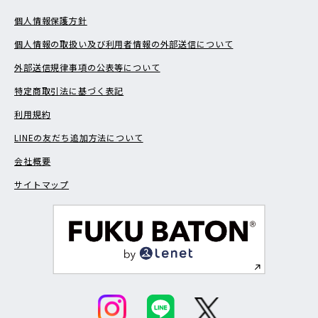
紫野十二坊町
紫野石龍町
紫野泉堂町
紫野大徳寺町
紫野中柏野町
紫野西御所田町
紫野西泉堂町
紫野西土居町
個人情報保護方針
紫野西野町
紫野西藤ノ森町
紫野西舟岡町
紫野西蓮台野町
個人情報の取扱い及び利用者情報の外部送信について
紫野花ノ坊町
紫野東御所田町
紫野東泉堂町
紫野東野町
紫野東藤ノ森町
紫野東舟岡町
紫野東蓮台野町
外部送信規律事項の公表等について
紫野南花ノ坊町
紫野南舟岡町
紫野宮西町
紫野宮東町
特定商取引法に基づく表記
紫野門前町
利用規約
LINEの友だち追加方法について
会社概要
サイトマップ