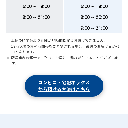
上賀茂薮田町
上賀茂山本町
上賀茂六段田町
上御霊上江町
16:00 ~ 18:00
16:00 ~ 18:00
上清蔵口町
北野上白梅町
北野紅梅町
北野下白梅町
北野西白梅町
北野東紅梅町
衣笠赤阪町
衣笠荒見町
18:00 ~ 21:00
18:00 ~ 20:00
衣笠大祓町
衣笠鏡石町
衣笠街道町
衣笠北荒見町
衣笠北高橋町
衣笠北天神森町
衣笠衣笠山町
ー
19:00 ~ 21:00
衣笠御所ノ内町
衣笠総門町
衣笠高橋町
衣笠天神森町
衣笠西御所ノ内町
衣笠西尊上院町
衣笠西馬場町
※ 上記の時間帯よりも細かい時間指定はお受けできません。
衣笠西開キ町
衣笠馬場町
衣笠東御所ノ内町
※ 18時以降の集荷時間帯をご希望される場合、最短のお届け日が+1
衣笠東尊上院町
衣笠東開キ町
衣笠氷室町
衣笠開キ町
日となります。
金閣寺町
雲ケ畑出谷町
雲ケ畑中津川町
雲ケ畑中畑町
※ 配送業者の都合で引取り、お届けに遅れが生じることがございま
す。
鞍馬口町
小松原北町
小松原南町
小山板倉町
小山上板倉町
小山上内河原町
小山上初音町
小山上花ノ木町
小山上総町
小山北大野町
小山北上総町
小山北玄以町
小山下板倉町
コンビニ・宅配ボックス
小山下内河原町
小山下初音町
小山下花ノ木町
小山下総町
小山町
小山中溝町
小山西大野町
小山西上総町
から預ける方法はこちら
小山西玄以町
小山西花池町
小山西元町
小山初音町
小山花ノ木町
小山東大野町
小山東玄以町
小山東花池町
小山東元町
小山堀池町
小山南大野町
小山南上総町
小山元町
紫竹牛若町
紫竹上梅ノ木町
紫竹上高才町
紫竹上芝本町
紫竹上園生町
紫竹上竹殿町
紫竹上長目町
紫竹上ノ岸町
紫竹上堀川町
紫竹上本町
紫竹上緑町