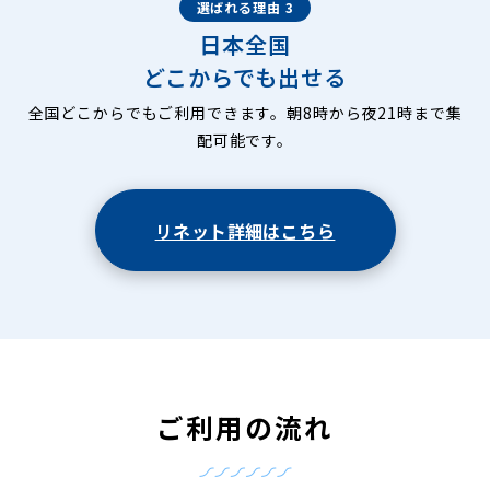
選ばれる理由 3
西賀茂中川上町
西賀茂西氷室町
西賀茂榿ノ木町
日本全国
西賀茂樋ノ口町
西賀茂氷室町
西賀茂船山
西賀茂蓬来谷
西賀茂坊ノ後町
西賀茂丸川町
西賀茂円峰
西賀茂水垣町
どこからでも出せる
西賀茂南今原町
西賀茂南大栗町
西賀茂南川上町
全国どこからでもご利用できます。朝8時から夜21時まで集
西賀茂山ノ森町
西賀茂鑓磨岩
平野上八丁柳町
平野上柳町
平野桜木町
平野鳥居前町
平野八丁柳町
平野東柳町
配可能です。
平野宮北町
平野宮敷町
平野宮西町
平野宮本町
真弓善福
真弓八幡町
紫野今宮町
紫野上野町
紫野雲林院町
紫野上柏野町
紫野上御所田町
紫野上石龍町
紫野上築山町
リネット詳細はこちら
紫野上鳥田町
紫野上御輿町
紫野上門前町
紫野上柳町
紫野上若草町
紫野北花ノ坊町
紫野北舟岡町
紫野郷ノ上町
紫野下柏野町
紫野下石龍町
紫野下築山町
紫野下鳥田町
紫野下御輿町
紫野下門前町
紫野下柳町
紫野下若草町
紫野十二坊町
紫野石龍町
紫野泉堂町
紫野大徳寺町
紫野中柏野町
紫野西御所田町
紫野西泉堂町
紫野西土居町
紫野西野町
紫野西藤ノ森町
紫野西舟岡町
紫野西蓮台野町
紫野花ノ坊町
紫野東御所田町
紫野東泉堂町
紫野東野町
紫野東藤ノ森町
紫野東舟岡町
紫野東蓮台野町
ご利用の流れ
紫野南花ノ坊町
紫野南舟岡町
紫野宮西町
紫野宮東町
紫野門前町