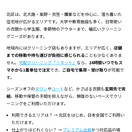
ン
グ
北区は、北大路・紫野・衣笠・鷹峯などを中心に、落ち着いた
住宅地が広がるエリアです。大学や教育施設も多く、日常使い
の衣類から学生服、季節物のアウターまで、幅広いクリーニン
グニーズがあります。
地域内にはクリーニング店もありますが、エリアが広く、
店舗
までの移動や持ち運びが負担に感じられる
ことも少なくありま
せん。
宅配クリーニング「リネット」
なら、
24時間いつでもス
マホから1着単位で注文
でき、
ご自宅で集荷・受け取り
が可能で
す。
シーズンオフの
ダウン
や
コート
など、かさばる衣類も
玄関先で完
結
。移動や保管の手間を抑えながら、無理のないペースでクリ
ーニングをご利用いただけます。
利用できるエリアは？
→
北区をはじめ、日本全国でご利用い
ただけます。
仕上がりはどれくらい？
→
プレミアム会員
かつ対応品の場