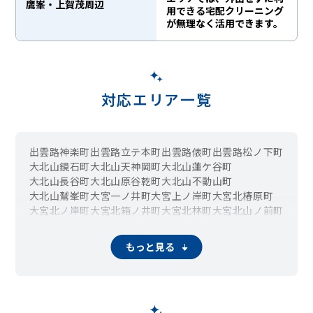
鷹峯・上賀茂周辺
用できる宅配クリーニング
が無理なく活用できます。
対応エリア一覧
出雲路神楽町
出雲路立テ本町
出雲路俵町
出雲路松ノ下町
大北山鏡石町
大北山天神岡町
大北山蓮ケ谷町
大北山長谷町
大北山原谷乾町
大北山不動山町
大北山鷲峯町
大宮一ノ井町
大宮上ノ岸町
大宮北椿原町
大宮北ノ岸町
大宮北箱ノ井町
大宮北林町
大宮北山ノ前町
大宮玄琢北東町
大宮玄琢北町
大宮玄琢南町
大宮釈迦谷
大宮田尻町
大宮土居町
大宮中総門口町
大宮中ノ社町
もっと見る
大宮中林町
大宮西小野堀町
大宮西総門口町
大宮西野山町
大宮西山ノ前町
大宮西脇台町
大宮東小野堀町
大宮東総門口町
大宮東脇台町
大宮開町
大宮南田尻町
大宮南椿原町
大宮南箱ノ井町
大宮南林町
大宮南山ノ前町
大宮薬師山西町
大宮薬師山東町
大森芦堂町
大森稲荷