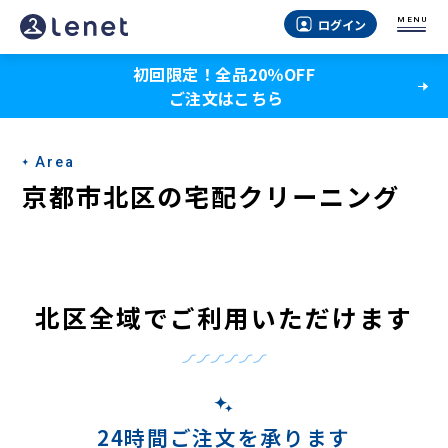
京
MENU
ログイン
都
初回限定！全品20％OFF
市
ご注文はこちら
北
区
Area
の
京都市北区の宅配クリーニング
宅
配
ク
北区全域でご利用いただけます
リ
ー
ニ
24時間ご注文を承ります