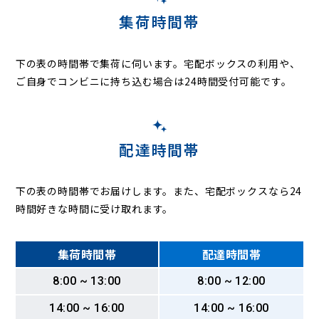
大森中町
大森西町
大森東町
小野岩戸
小野上ノ町
集荷時間帯
小野下ノ町
小野中ノ町
小野宮ノ上町
上賀茂葵田町
上賀茂葵之森町
上賀茂赤尾町
上賀茂朝露ケ原町
上賀茂畔勝町
上賀茂荒草町
上賀茂池殿町
上賀茂池端町
下の表の時間帯で集荷に伺います。
宅配ボックスの利用や、
上賀茂石計町
上賀茂壱町口町
上賀茂今井河原町
ご自身でコンビニに持ち込む場合は24時間受付可能です。
上賀茂岩ケ垣内町
上賀茂馬ノ目町
上賀茂梅ケ辻町
上賀茂烏帽子ケ垣内町
上賀茂大柳町
上賀茂岡本口町
上賀茂岡本町
上賀茂音保瀬町
上賀茂上神原町
上賀茂北大路町
上賀茂北ノ原町
上賀茂毛穴井町
配達時間帯
上賀茂ケシ山
上賀茂神山
上賀茂榊田町
上賀茂坂口町
上賀茂桜井町
上賀茂下神原町
上賀茂菖蒲園町
上賀茂十三石山
上賀茂蝉ケ垣内町
上賀茂高縄手町
下の表の時間帯でお届けします。また、宅配ボックスなら24
上賀茂竹ケ鼻町
上賀茂土門町
上賀茂津ノ国町
時間好きな時間に受け取れます。
上賀茂豊田町
上賀茂中大路町
上賀茂中嶋河原町
上賀茂中ノ河原町
上賀茂中ノ坂町
上賀茂中山町
上賀茂二軒家町
上賀茂西上之段町
上賀茂西河原町
集荷時間帯
配達時間帯
上賀茂西後藤町
上賀茂狭間町
上賀茂柊谷町
上賀茂東上之段町
上賀茂東後藤町
上賀茂備後田町
8:00 ~ 13:00
8:00 ~ 12:00
上賀茂藤ノ木町
上賀茂舟着町
上賀茂前田町
上賀茂松本町
上賀茂御薗口町
上賀茂深泥池町
上賀茂南大路町
14:00 ~ 16:00
14:00 ~ 16:00
上賀茂向梅町
上賀茂向縄手町
上賀茂女夫岩町
上賀茂本山