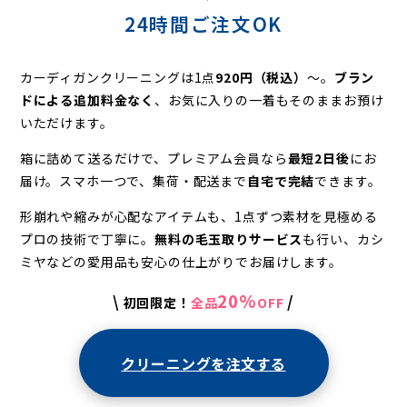
24時間ご注文OK
カーディガンクリーニングは1点
920円（税込）
〜。
ブラン
ドによる追加料金なく
、お気に入りの一着もそのままお預け
いただけます。
箱に詰めて送るだけで、プレミアム会員なら
最短2日後
にお
届け。
スマホ一つで、集荷・配送まで
自宅で完結
できます。
形崩れや縮みが心配なアイテムも、1点ずつ素材を見極める
プロの技術で丁寧に。
無料の毛玉取りサービス
も行い、カシ
ミヤなどの愛用品も安心の仕上がりでお届けします。
20%
\
/
初回限定！
全品
OFF
クリーニングを注文する