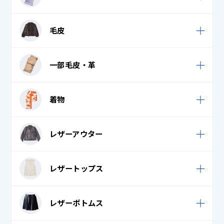
クリーンスーツ
ウェディンググローブ
毛皮
コックコート
ウェディングベール
コック帽子
毛皮コート
一部毛皮・革
スカーフ
ナース服
毛皮ストール
ダウンマフラー
一部毛皮・革
作業着
着物
毛皮ベスト
タオル・フェイスタオル・バスタオル
作務衣
毛皮ボア
袷 (小紋・紬)
ネクタイ・リボン
レザーアウター
白衣 / スクラブ
毛皮ボレロ
袴
ネックウォーマー
法被 (はっぴ)
レザーコート (革コート)
毛皮ワンピース
レザートップス
腰巻 (裾よけ)
ハンカチ
レザーダウンジャケット / コート
毛皮帽子
七五三 (羽織り)
バンダナ・ナフキン・はちまき
レザーシャツ
レザーボトムス
レザーダウンベスト
七五三 (袴)
ビブス・ゼッケン
レザーベスト
レザームートンコート