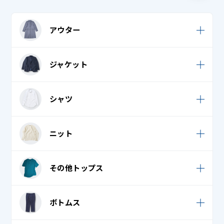
アウター
ウィンドブレーカー
ジャケット
キルティングジャケット・キルティングコート
カジュアルジャケット
シャツ
キルティングベスト
スーツ
コート・ニットコート
Tシャツ・ロングTシャツ
ニット
タキシード・モーニング・燕尾服 上
ジャンパー
ブラウス
学生服
カーディガン
ダウンジャケット・ダウンコート
その他トップス
ポロシャツ
礼服 / 喪服
セーター
ダウンベスト
ワイシャツ (カッターシャツ)
Tシャツ・ロングTシャツ
ボトムス
ベンチコート
襟付き / オープンシャツ
ジャージ