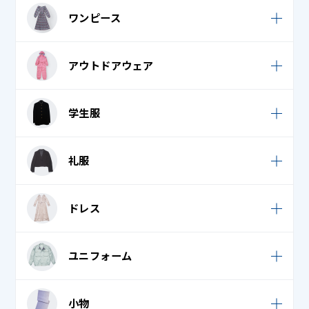
ポンチョ・ケープ
スーツ
ワンピース
トレーナー・パーカー
カジュアルパンツ / スカート
ノースリーブ・キャミソール・タンクトップ
サロペット・ジャンパースカート
アウトドアウェア
ジャージ
バスローブ
ロンパース
スウェット
ウェットスーツ
ブラウス
学生服
ワンピース・チュニック
ダウンパンツ / スカート
スキーウェア・スノボウェア
フリース
学生服
学生服
デニム (ジーンズ)
礼服
スキー手袋・スノボ手袋
ベスト・ロングベスト
礼服 / 喪服
フレア / プリーツスカート
ボレロ
礼服 / 喪服
ドレス
学生服
ポロシャツ
タキシード・モーニング・燕尾服 上
礼服 / 喪服
チャイナドレス
礼服 / 喪服
ユニフォーム
ドレス・パーティードレス
エプロン・割烹着
小物