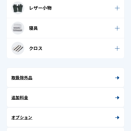
レザースカート
七五三 (袴帯)
マフラー
レザー小物
レザームートンジャンパー
レザーつなぎ
七五三 (長襦袢)
ロングマフラー・ストール・ショール
レザー手袋 (革手袋)
革ジャン / レザージャケット
寝具
レザーパンツ
七五三着物
手袋
レザー帽子
帯揚げ
足袋
シーツ
クロス
単衣
トートバッグ
タオルケット
テーブルクロス
着物 (振袖 / 留袖 / 訪問着 / 付下げ)
帽子 (キャップ・ニット帽)
座布団カバー
テーブルマット・ランチョンマット
取扱除外品
着物帯
布団カバー
マルチカバー
長襦袢 (袷 / 単 / 中袖)
枕カバー
追加料金
胴着
半衿
オプション
半纏 (はんてん)