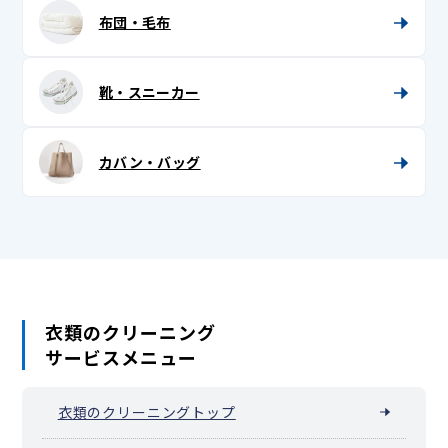
布団・毛布
半襦袢
被布
靴・スニーカー
紐
兵児帯 (へこ帯)・三尺 (さんじゃく)
カバン・バッグ
浴衣
浴衣帯
足袋
衣類のクリーニング
サービスメニュー
衣類のクリーニングトップ