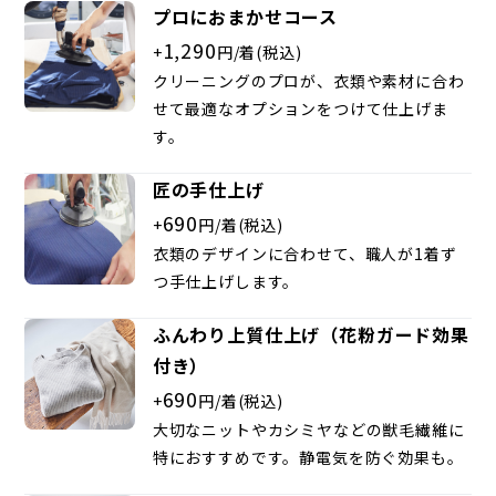
プロにおまかせコース
1,290
+
円/着(税込)
クリーニングのプロが、衣類や素材に合わ
せて最適なオプションをつけて仕上げま
す。
匠の手仕上げ
690
+
円/着(税込)
衣類のデザインに合わせて、職人が1着ず
つ手仕上げします。
ふんわり上質仕上げ（花粉ガード効果
付き）
690
+
円/着(税込)
大切なニットやカシミヤなどの獣毛繊維に
特におすすめです。静電気を防ぐ効果も。