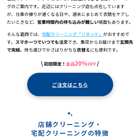
配
グのご案内です。近辺にはクリーニング店も点在しています
ク
が、仕事の帰りが遅くなる日や、週末にまとめて衣類をケアし
リ
たいときなど、
営業時間内の持ち込みが難しい
場面もあります。
ー
そんな葛西では、
宅配クリーニング「リネット」
がおすすめで
す。
スマホ一つでいつでも注文
でき、集荷からお届けまで
玄関先
ニ
で完結
。持ち運びでかさばりがちな
衣替え
にも便利です。
ン
20%
\
/
初回限定！
全品
OFF
グ
ご注文はこちら
店舗クリーニング・
宅配クリーニングの特徴