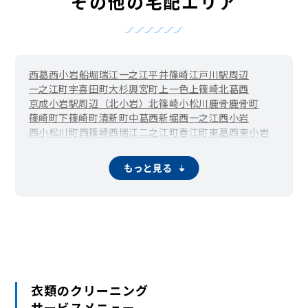
その他の宅配エリア
西葛西
小岩
船堀
瑞江
一之江
平井
篠崎
江戸川駅周辺
一之江町
宇喜田町
大杉
興宮町
上一色
上篠崎
北葛西
京成小岩駅周辺（北小岩）
北篠崎
小松川
鹿骨
鹿骨町
篠崎町
下篠崎町
清新町
中葛西
新堀
西一之江
西小岩
西小松川町
西篠崎
西瑞江
二之江町
春江町
東葛西
東小岩
東小松川
東篠崎
東篠崎町
東松本
東瑞江
本一色
松江
松島
松本
南葛西
小岩駅周辺（南小岩）
南篠崎町
谷河内
もっと見る
葛西臨海公園駅周辺（臨海町）
河内
衣類のクリーニング
サービスメニュー