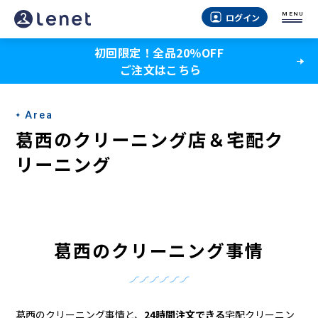
葛
MENU
ログイン
西
初回限定！全品20％OFF
の
ご注文はこちら
ク
リ
Area
ー
葛西のクリーニング店＆宅配ク
ニ
リーニング
ン
グ
店
葛西のクリーニング事情
＆
宅
葛西のクリーニング事情と、
24時間注文できる
宅配クリーニン