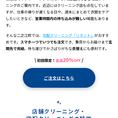
＆
ニングのご案内です。近辺にはクリーニング店も点在していま
宅
すが、仕事の帰りが遅くなる日や、週末にまとめて衣類をケア
配
したいときなど、
営業時間内の持ち込みが難しい
場面もありま
す。
ク
そんな二之江町では、
宅配クリーニング「リネット」
がおすす
リ
めです。
スマホ一つでいつでも注文
でき、集荷からお届けまで
玄
ー
関先で完結
。持ち運びでかさばりがちな
衣替え
にも便利です。
ニ
20%
\
/
初回限定！
全品
OFF
ン
グ
ご注文はこちら
店舗クリーニング・