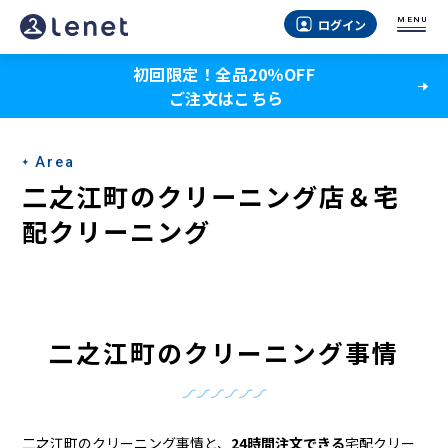
二
MENU
ログイン
之
初回限定！全品20％OFF
江
ご注文はこちら
町
の
Area
ク
二之江町のクリーニング店＆宅
リ
配クリーニング
ー
ニ
ン
二之江町のクリーニング事情
グ
店
二之江町のクリーニング事情と、
24時間注文できる
宅配クリー