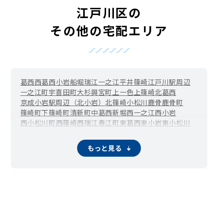
江戸川区の
その他の宅配エリア
葛西
西葛西
小岩
船堀
瑞江
一之江
平井
篠崎
江戸川駅周辺
一之江町
宇喜田町
大杉
興宮町
上一色
上篠崎
北葛西
京成小岩駅周辺（北小岩）
北篠崎
小松川
鹿骨
鹿骨町
篠崎町
下篠崎町
清新町
中葛西
新堀
西一之江
西小岩
西小松川町
西篠崎
西瑞江
春江町
東葛西
東小岩
東小松川
東篠崎
東篠崎町
東松本
東瑞江
本一色
松江
松島
松本
南葛西
小岩駅周辺（南小岩）
南篠崎町
谷河内
もっと見る
葛西臨海公園駅周辺（臨海町）
河内