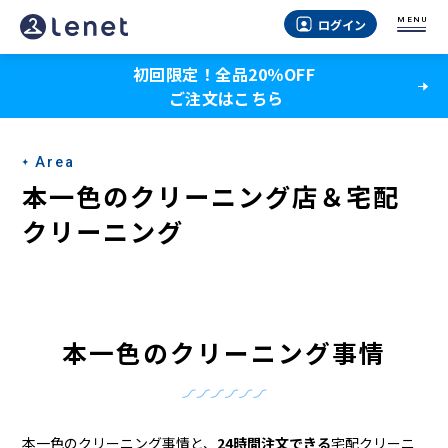
本
MENU
ログイン
一
初回限定！全品20％OFF
色
ご注文はこちら
の
ク
Area
リ
本一色のクリーニング店＆宅配
ー
クリーニング
ニ
ン
グ
本一色のクリーニング事情
店
＆
本一色のクリーニング事情と、
24時間注文できる
宅配クリーニ