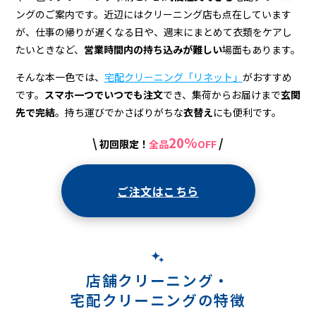
宅
ングのご案内です。近辺にはクリーニング店も点在しています
配
が、仕事の帰りが遅くなる日や、週末にまとめて衣類をケアし
ク
たいときなど、
営業時間内の持ち込みが難しい
場面もあります。
リ
そんな本一色では、
宅配クリーニング「リネット」
がおすすめ
です。
スマホ一つでいつでも注文
でき、集荷からお届けまで
玄関
ー
先で完結
。持ち運びでかさばりがちな
衣替え
にも便利です。
ニ
20%
\
/
初回限定！
全品
OFF
ン
グ
ご注文はこちら
店舗クリーニング・
宅配クリーニングの特徴