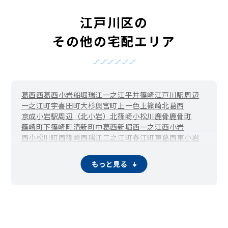
江戸川区の
その他の宅配エリア
葛西
西葛西
小岩
船堀
瑞江
一之江
平井
篠崎
江戸川駅周辺
一之江町
宇喜田町
大杉
興宮町
上一色
上篠崎
北葛西
京成小岩駅周辺（北小岩）
北篠崎
小松川
鹿骨
鹿骨町
篠崎町
下篠崎町
清新町
中葛西
新堀
西一之江
西小岩
西小松川町
西篠崎
西瑞江
二之江町
春江町
東葛西
東小岩
東小松川
東篠崎
東篠崎町
東松本
東瑞江
松江
松島
松本
南葛西
小岩駅周辺（南小岩）
南篠崎町
谷河内
もっと見る
葛西臨海公園駅周辺（臨海町）
河内