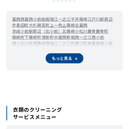
葛西
西葛西
小岩
船堀
瑞江
一之江
平井
篠崎
江戸川駅周辺
宇喜田町
大杉
興宮町
上一色
上篠崎
北葛西
京成小岩駅周辺（北小岩）
北篠崎
小松川
鹿骨
鹿骨町
篠崎町
下篠崎町
清新町
中葛西
新堀
西一之江
西小岩
西小松川町
西篠崎
西瑞江
二之江町
春江町
東葛西
東小岩
東小松川
東篠崎
東篠崎町
東松本
東瑞江
本一色
松江
松島
松本
南葛西
小岩駅周辺（南小岩）
南篠崎町
谷河内
もっと見る
葛西臨海公園駅周辺（臨海町）
河内
衣類のクリーニング
サービスメニュー