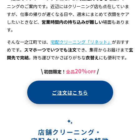
＆
ニングのご案内です。近辺にはクリーニング店も点在していま
宅
すが、仕事の帰りが遅くなる日や、週末にまとめて衣類をケア
配
したいときなど、
営業時間内の持ち込みが難しい
場面もありま
す。
ク
そんな一之江町では、
宅配クリーニング「リネット」
がおすす
リ
めです。
スマホ一つでいつでも注文
でき、集荷からお届けまで
玄
ー
関先で完結
。持ち運びでかさばりがちな
衣替え
にも便利です。
ニ
20%
\
/
初回限定！
全品
OFF
ン
グ
ご注文はこちら
店舗クリーニング・