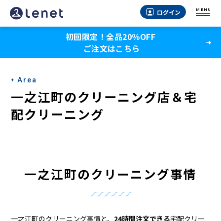
一
MENU
ログイン
之
初回限定！全品20％OFF
江
ご注文はこちら
町
の
Area
ク
一之江町のクリーニング店＆宅
リ
配クリーニング
ー
ニ
ン
一之江町のクリーニング事情
グ
店
一之江町のクリーニング事情と、
24時間注文できる
宅配クリー