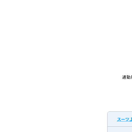
リ
ー
ニ
ン
グ
通勤
スーツ