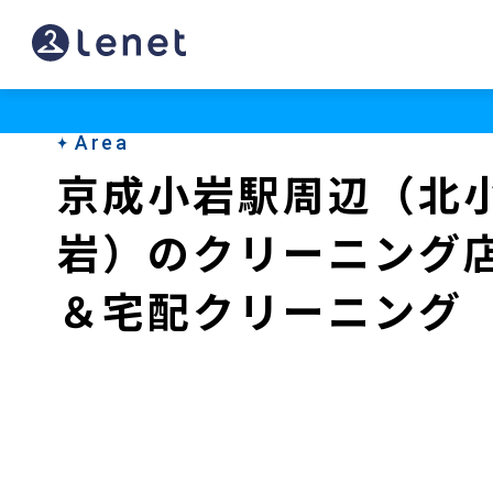
京
成
小
Area
岩
京成小岩駅周辺（北
駅
岩）のクリーニング
周
辺
＆宅配クリーニング
（北
小
岩）
の