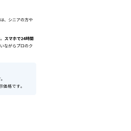
のは、シニアの方や
す。
スマホで24時間
にいながらプロのク
す。
示価格です。