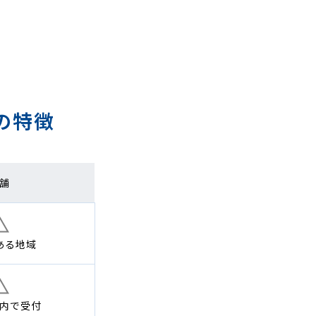
の特徴
舗
ある地域
内で
受付