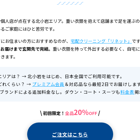
や個人店が点在する北小岩エリア。重い衣類を抱えて店舗まで足を運ぶ
いるご家庭にはひと苦労です。
アにお住まいの方におすすめなのが、
宅配クリーニング「リネット」
で
らお届けまで玄関先で完結。
重い衣類を持って外出する必要なく、自宅
できます。
エリアは？
→
北小岩をはじめ、日本全国でご利用可能です。
どれくらい？
→
プレミアム会員
＆対応品なら最短2日でお届けしま
ブランドによる追加料金なし。ダウン・コート・スーツも
料金表
掲
20%
\
/
初回限定！
全品
OFF
ご注文はこちら