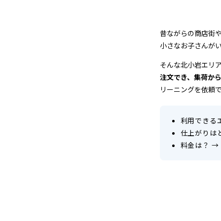
ク
リ
昔ながらの商店街
ー
小さなお子さんが
そんな北小岩エリ
ニ
注文でき、集荷か
ン
リーニングを依頼
グ
利用できる
店
仕上がりは
料金は？
→
＆
宅
配
ク