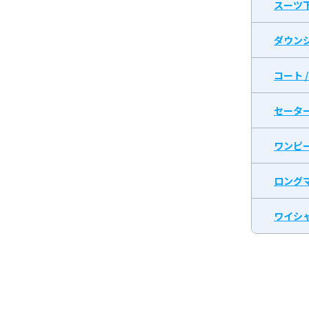
スーツ
ダウン
コート 
セータ
ワンピ
ロング
ワイシャ