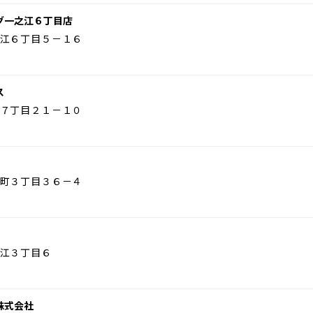
グ一之江６丁目店
江６丁目５－１６
ス
７丁目２１－１０
町３丁目３６－４
江３丁目６
株式会社