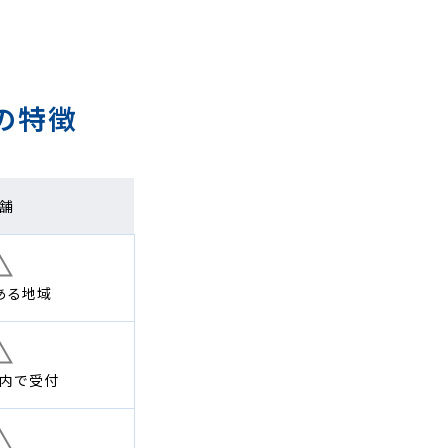
の特徴
舗
ある地域
内で
受付