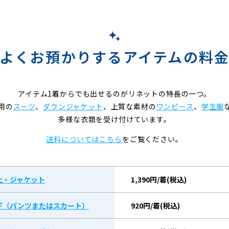
よくお預かりするアイテムの料
アイテム1着からでも出せるのがリネットの特長の一つ。
用の
スーツ
、
ダウンジャケット
、上質な素材の
ワンピース
、
学生服
多様な衣類を受け付けています。
送料についてはこちら
をご覧ください。
上・ジャケット
1,390円/着(税込)
下（パンツまたはスカート）
920円/着(税込)