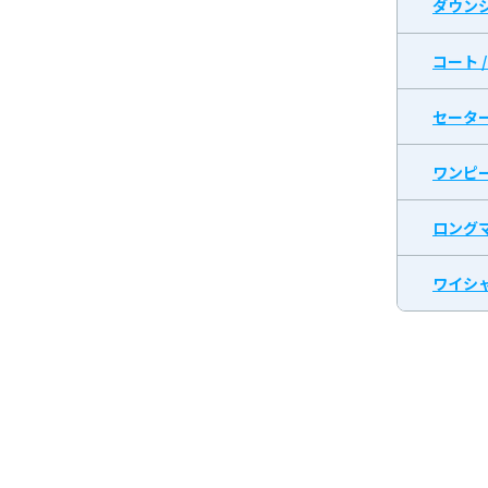
ダウン
コート 
セータ
ワンピ
ロング
ワイシャ