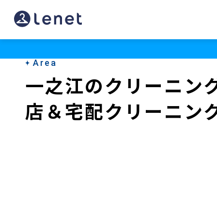
一
之
江
Area
の
一之江のクリーニン
ク
店＆宅配クリーニン
リ
ー
ニ
ン
グ
店