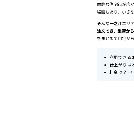
＆
閑静な住宅街が広
場面もあり、小さ
宅
そんな一之江エリ
配
注文でき、集荷か
をまとめて自宅か
ク
リ
利用できる
ー
仕上がりは
料金は？
→
ニ
ン
グ