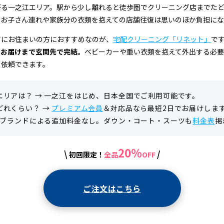
がる一之江エリア。駅から少し離れると徒歩圏でクリーニング店までた
なお子さん連れや家族分の衣類を抱えての店舗往復は思いのほか負担にな
アにお住まいの方におすすめなのが、
宅配クリーニング「リネット」
で
らお届けまで玄関先で完結。
ベビーカーや重い衣類を抱えて外出する必
ら依頼できます。
エリアは？
→
一之江をはじめ、日本全国でご利用可能です。
どれくらい？
→
プレミアム会員
＆対応品なら最短2日でお届けしま
ブランドによる追加料金なし。ダウン・コート・スーツも
料金表
掲
20%
\
/
初回限定！
全品
OFF
ご注文はこちら