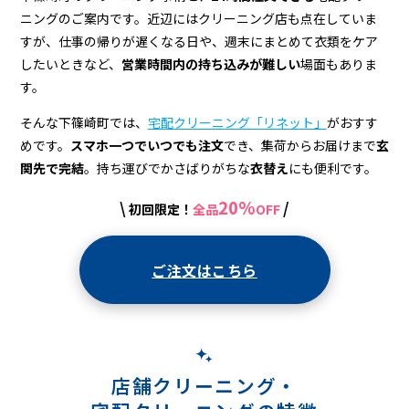
＆
ニングのご案内です。近辺にはクリーニング店も点在していま
宅
すが、仕事の帰りが遅くなる日や、週末にまとめて衣類をケア
配
したいときなど、
営業時間内の持ち込みが難しい
場面もありま
す。
ク
そんな下篠崎町では、
宅配クリーニング「リネット」
がおすす
リ
めです。
スマホ一つでいつでも注文
でき、集荷からお届けまで
玄
ー
関先で完結
。持ち運びでかさばりがちな
衣替え
にも便利です。
ニ
20%
\
/
初回限定！
全品
OFF
ン
グ
ご注文はこちら
店舗クリーニング・