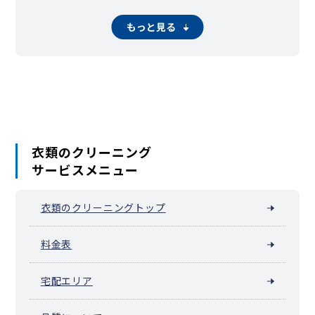
東篠崎
東篠崎町
東松本
東瑞江
本一色
松江
松島
松本
南葛西
小岩駅周辺（南小岩）
南篠崎町
谷河内
もっと見る
葛西臨海公園駅周辺（臨海町）
河内
衣類のクリーニング
サービスメニュー
衣類のクリーニングトップ
料金表
宅配エリア