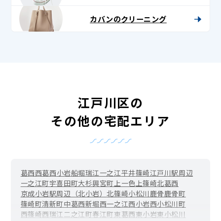
カバンのクリーニング
江戸川区の
その他の宅配エリア
葛西
西葛西
小岩
船堀
瑞江
一之江
平井
篠崎
江戸川駅周辺
一之江町
宇喜田町
大杉
興宮町
上一色
上篠崎
北葛西
京成小岩駅周辺（北小岩）
北篠崎
小松川
鹿骨
鹿骨町
篠崎町
清新町
中葛西
新堀
西一之江
西小岩
西小松川町
西篠崎
西瑞江
二之江町
春江町
東葛西
東小岩
東小松川