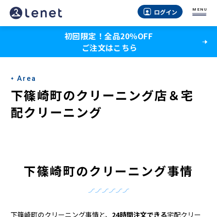
下
MENU
ログイン
篠
初回限定！全品20％OFF
崎
ご注文はこちら
町
の
Area
ク
下篠崎町のクリーニング店＆宅
リ
配クリーニング
ー
ニ
ン
下篠崎町のクリーニング事情
グ
店
下篠崎町のクリーニング事情と、
24時間注文できる
宅配クリー